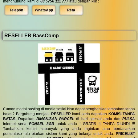
menghubungi kami di
08 5756 111 777
atau dengan klik :
Telepon
WhatsApp
Peta
RESELLER BassComp
Cuman modal posting di media sosial bisa dapat penghasilan tambahan tanpa
batas? Bergabung menjadi
RESELLER
kami serta dapatkan
KOMISI TANPA
BATAS
. Dapatkan
BINGKISAN PARCEL
di hari spesial anda dan
PULSA
internet serta
PONSEL 8GB
untuk anda ! GRATIS !! TANPA DIUNDI !!!
Tambahkan komisi sebanyak yang anda inginkan atau berdasarkan
persentase lalu biarkan sistem kami yang bekerja untuk anda.
PRICELIST