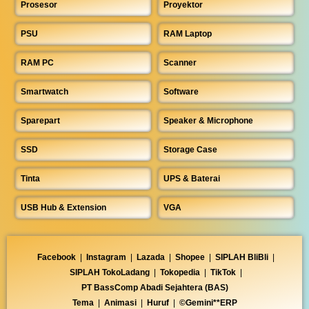
Prosesor
Proyektor
PSU
RAM Laptop
RAM PC
Scanner
Smartwatch
Software
Sparepart
Speaker & Microphone
SSD
Storage Case
Tinta
UPS & Baterai
USB Hub & Extension
VGA
Facebook
|
Instagram
|
Lazada
|
Shopee
|
SIPLAH BliBli
|
SIPLAH TokoLadang
|
Tokopedia
|
TikTok
|
PT BassComp Abadi Sejahtera (BAS)
Tema
|
Animasi
|
Huruf
|
©Gemini**ERP