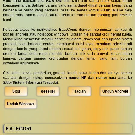
yang anda bagikan bisa
KUSTOM
pilih kata dan warna untuk setiap target
konsumen anda. Bahkan barang yang sama dapat dijual dengan komisi yang
berbeda ke orang yang berbeda, misal ke
Agnes
komisi 200rb lalu ke
Bety
barang yang sama komisi 300rb. Tertarik? Yuk buruan gabung jadi reseller
kami.
Percepat akses ke marketplace BassComp dengan menginstall aplikasi di
ponsel android atau notebook windows. Ukuran file sangat kecil hemat kuota.
Mendukung mencetak melalui printer bluetooth, download dan upload materi
promosi, scan barcode cerdas, membacakan isi layar, membuat pricelist pdf
dengan komisi yang dapat diubah sesuai keinginan, copy dan paste konten
promosi tanpa perlu repot memilih, berbagi link serta banyak kecanggihan
lainnya. Jangan sampai ketinggalan dengan teman yang lain, buruan
download aplikasinya.
Cek status servis, pembelian, garansi, kredit, sewa, inden dan lainnya secara
real-time
dengan cukup memasukkan
nomor HP
dan
nomor nota
anda ke
SIdu
(Sistem Informasi Terpadu)
.
SIdu
Reseller
Hadiah
Unduh Android
Unduh Windows
KATEGORI