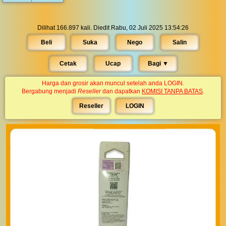
Dilihat 166.897 kali. Diedit Rabu, 02 Juli 2025 13:54:26
Beli
Suka
Nego
Salin
Cetak
Ucap
Bagi ▼︎
Harga dan grosir akan muncul setelah anda LOGIN.
Bergabung menjadi
Reseller
dan dapatkan
KOMISI TANPA BATAS
.
Reseller
LOGIN