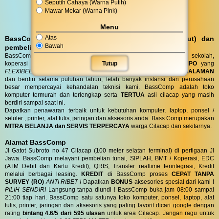
Seputih Cahaya (Warna Putih)
Mawar Mekar (Warna Pink)
Menu
Atas
BassComp melayani servis kunjungan (antar jemput) dan
Bawah
pembelian DO (Delivery Order)
BassComp juga melayani servis dan penjualan untuk instansi, sekolah,
Tutup
koperasi dan perusahaan dengan
TENOR PEMBAYARAN TEMPO
yang
FLEXIBEL
sesuai kebutuhan anda. Toko BassComp telah
BERPENGALAMAN
dan berdiri selama puluhan tahun, telah banyak instansi dan perusahaan
besar mempercayai kehandalan teknisi kami. BassComp adalah toko
komputer termurah dan terlengkap serta
TERTUA
asli cilacap yang masih
berdiri sampai saat ini.
Dapatkan penawaran terbaik untuk kebutuhan komputer, laptop, ponsel /
seluler , printer, alat tulis, jaringan dan aksesoris anda. Bass Comp merupakan
MITRA BELANJA dan SERVIS TERPERCAYA
warga Cilacap dan sekitarnya.
Alamat BassComp
Jl Gatot Subroto no 47 Cilacap (100 meter selatan terminal) di pertigaan Jl
Jawa. BassComp melayani pembelian tunai, SIPLAH, BMT / Koperasi, EDC
(ATM Debit dan Kartu Kredit), QRIS, Transfer realtime terintegrasi, Kredit
melalui berbagai leasing.
KREDIT
di BassComp proses
CEPAT TANPA
SURVEY (RO)
ANTI RIBET !
Dapatkan
BONUS
aksesories spesial dari kami !
PILIH SENDIRI
Langsung tanpa diundi ! BassComp buka jam 08:00 sampai
21:00 tiap hari. BassComp satu satunya toko komputer, ponsel, laptop, alat
tulis, printer, jaringan dan aksesoris yang paling favorit dicari google dengan
rating
bintang 4.6/5 dari 595 ulasan
untuk area Cilacap. Jangan ragu untuk