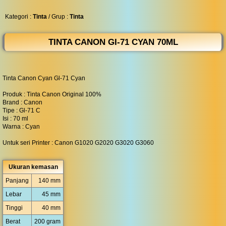
◀︎
...
Kategori :
Tinta
/ Grup :
Tinta
TINTA CANON GI-71 CYAN 70ML
Tinta Canon Cyan Gl-71 Cyan
Produk : Tinta Canon Original 100%
Brand : Canon
Tipe : Gl-71 C
Isi : 70 ml
Warna : Cyan
Untuk seri Printer : Canon G1020 G2020 G3020 G3060
Ukuran kemasan
Panjang
140 mm
Lebar
45 mm
Tinggi
40 mm
Berat
200 gram