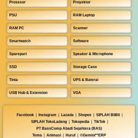
Prosesor
Proyektor
PSU
RAM Laptop
RAM PC
Scanner
Smartwatch
Software
Sparepart
Speaker & Microphone
SSD
Storage Case
Tinta
UPS & Baterai
USB Hub & Extension
VGA
Facebook
|
Instagram
|
Lazada
|
Shopee
|
SIPLAH BliBli
|
SIPLAH TokoLadang
|
Tokopedia
|
TikTok
|
PT BassComp Abadi Sejahtera (BAS)
Tema
|
Animasi
|
Huruf
|
©Gemini**ERP