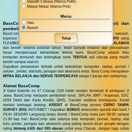
Seputih Cahaya (Warna Putih)
Mawar Mekar (Warna Pink)
Menu
Atas
BassComp melayani servis kunjungan (antar jemput) dan
Bawah
pembelian DO (Delivery Order)
BassComp juga melayani servis dan penjualan untuk instansi, sekolah,
Tutup
koperasi dan perusahaan dengan
TENOR PEMBAYARAN TEMPO
yang
FLEXIBEL
sesuai kebutuhan anda. Toko BassComp telah
BERPENGALAMAN
dan berdiri selama puluhan tahun, telah banyak instansi dan perusahaan
besar mempercayai kehandalan teknisi kami. BassComp adalah toko
komputer termurah dan terlengkap serta
TERTUA
asli cilacap yang masih
berdiri sampai saat ini.
Dapatkan penawaran terbaik untuk kebutuhan komputer, laptop, ponsel /
seluler , printer, alat tulis, jaringan dan aksesoris anda. Bass Comp merupakan
MITRA BELANJA dan SERVIS TERPERCAYA
warga Cilacap dan sekitarnya.
Alamat BassComp
Jl Gatot Subroto no 47 Cilacap (100 meter selatan terminal) di pertigaan Jl
Jawa. BassComp melayani pembelian tunai, SIPLAH, BMT / Koperasi, EDC
(ATM Debit dan Kartu Kredit), QRIS, Transfer realtime terintegrasi, Kredit
melalui berbagai leasing.
KREDIT
di BassComp proses
CEPAT TANPA
SURVEY (RO)
ANTI RIBET !
Dapatkan
BONUS
aksesories spesial dari kami !
PILIH SENDIRI
Langsung tanpa diundi ! BassComp buka jam 08:00 sampai
21:00 tiap hari. BassComp satu satunya toko komputer, ponsel, laptop, alat
tulis, printer, jaringan dan aksesoris yang paling favorit dicari google dengan
rating
bintang 4.6/5 dari 595 ulasan
untuk area Cilacap. Jangan ragu untuk