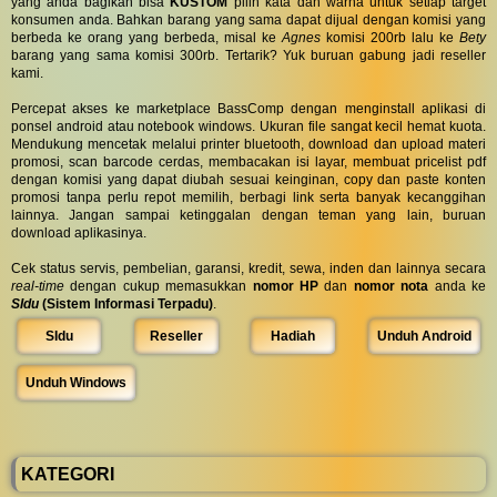
yang anda bagikan bisa
KUSTOM
pilih kata dan warna untuk setiap target
konsumen anda. Bahkan barang yang sama dapat dijual dengan komisi yang
berbeda ke orang yang berbeda, misal ke
Agnes
komisi 200rb lalu ke
Bety
barang yang sama komisi 300rb. Tertarik? Yuk buruan gabung jadi reseller
kami.
Percepat akses ke marketplace BassComp dengan menginstall aplikasi di
ponsel android atau notebook windows. Ukuran file sangat kecil hemat kuota.
Mendukung mencetak melalui printer bluetooth, download dan upload materi
promosi, scan barcode cerdas, membacakan isi layar, membuat pricelist pdf
dengan komisi yang dapat diubah sesuai keinginan, copy dan paste konten
promosi tanpa perlu repot memilih, berbagi link serta banyak kecanggihan
lainnya. Jangan sampai ketinggalan dengan teman yang lain, buruan
download aplikasinya.
Cek status servis, pembelian, garansi, kredit, sewa, inden dan lainnya secara
real-time
dengan cukup memasukkan
nomor HP
dan
nomor nota
anda ke
SIdu
(Sistem Informasi Terpadu)
.
SIdu
Reseller
Hadiah
Unduh Android
Unduh Windows
KATEGORI