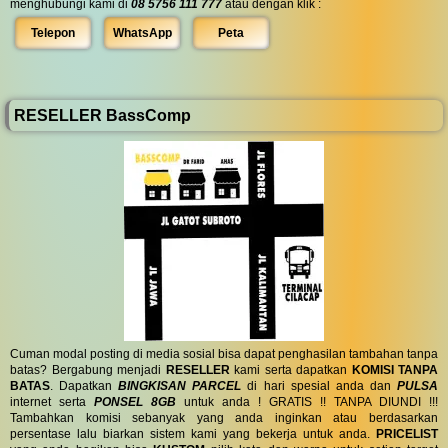
menghubungi kami di
08 5756 111 777
atau dengan klik :
Telepon
WhatsApp
Peta
RESELLER BassComp
Cuman modal posting di media sosial bisa dapat penghasilan tambahan tanpa
batas? Bergabung menjadi
RESELLER
kami serta dapatkan
KOMISI TANPA
BATAS
. Dapatkan
BINGKISAN PARCEL
di hari spesial anda dan
PULSA
internet serta
PONSEL 8GB
untuk anda ! GRATIS !! TANPA DIUNDI !!!
Tambahkan komisi sebanyak yang anda inginkan atau berdasarkan
persentase lalu biarkan sistem kami yang bekerja untuk anda.
PRICELIST