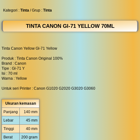
◀︎
...
Kategori :
Tinta
/ Grup :
Tinta
TINTA CANON GI-71 YELLOW 70ML
Tinta Canon Yellow Gl-71 Yellow
Produk : Tinta Canon Original 100%
Brand : Canon
Tipe : Gl-71 Y
Isi : 70 ml
Warna : Yellow
Untuk seri Printer : Canon G1020 G2020 G3020 G3060
Ukuran kemasan
Panjang
140 mm
Lebar
45 mm
Tinggi
40 mm
Berat
200 gram