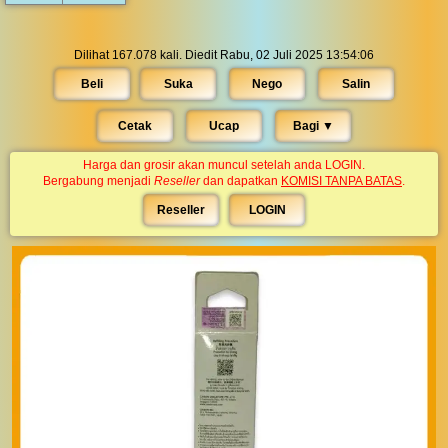
Dilihat 167.078 kali. Diedit Rabu, 02 Juli 2025 13:54:06
Beli
Suka
Nego
Salin
Cetak
Ucap
Bagi ▼︎
Harga dan grosir akan muncul setelah anda LOGIN.
Bergabung menjadi
Reseller
dan dapatkan
KOMISI TANPA BATAS
.
Reseller
LOGIN