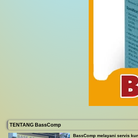
TENTANG BassComp
BassComp melayani servis kunj