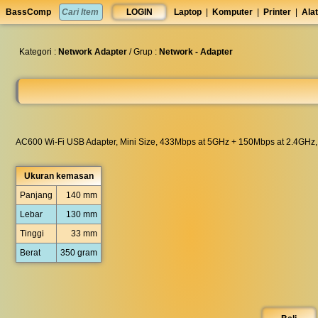
set
BassComp
LOGIN
Laptop
|
Komputer
|
Printer
|
Alat
anti
lelet
◀︎
Kategori :
Network Adapter
/ Grup :
Network - Adapter
AC600 Wi-Fi USB Adapter, Mini Size, 433Mbps at 5GHz + 150Mbps at 2.4GHz,
Ukuran kemasan
Panjang
140 mm
Lebar
130 mm
Tinggi
33 mm
Berat
350 gram