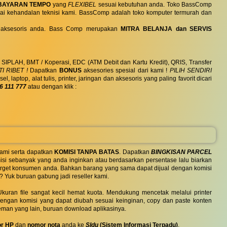
BAYARAN TEMPO
yang
FLEXIBEL
sesuai kebutuhan anda. Toko BassComp
ai kehandalan teknisi kami. BassComp adalah toko komputer termurah dan
 dan aksesoris anda. Bass Comp merupakan
MITRA BELANJA dan SERVIS
, SIPLAH, BMT / Koperasi, EDC (ATM Debit dan Kartu Kredit), QRIS, Transfer
I RIBET !
Dapatkan
BONUS
aksesories spesial dari kami !
PILIH SENDIRI
ptop, alat tulis, printer, jaringan dan aksesoris yang paling favorit dicari
6 111 777
atau dengan klik :
ami serta dapatkan
KOMISI TANPA BATAS
. Dapatkan
BINGKISAN PARCEL
si sebanyak yang anda inginkan atau berdasarkan persentase lalu biarkan
 target konsumen anda. Bahkan barang yang sama dapat dijual dengan komisi
? Yuk buruan gabung jadi reseller kami.
uran file sangat kecil hemat kuota. Mendukung mencetak melalui printer
 dengan komisi yang dapat diubah sesuai keinginan, copy dan paste konten
eman yang lain, buruan download aplikasinya.
r HP
dan
nomor nota
anda ke
SIdu
(Sistem Informasi Terpadu)
.