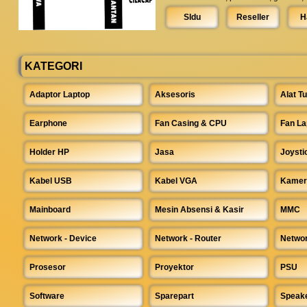
SIdu
Reseller
H
KATEGORI
Adaptor Laptop
Aksesoris
Alat Tu
Earphone
Fan Casing & CPU
Fan La
Holder HP
Jasa
Joysti
Kabel USB
Kabel VGA
Kamer
Mainboard
Mesin Absensi & Kasir
MMC
Network - Device
Network - Router
Networ
Prosesor
Proyektor
PSU
Software
Sparepart
Speake