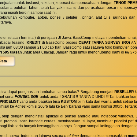
enjualan untuk instansi, sekolah, koperasi dan perusahaan dengan
TENOR PEM
 selama puluhan tahun, telah banyak instansi dan perusahaan besar mempercay
yang masih berdiri sampai saat ini.
butuhan komputer, laptop, ponsel / seluler , printer, alat tulis, jaringan
tarnya.
eter selatan terminal) di pertigaan Jl Jawa. BassComp melayani pembelian tunai
berbagai leasing.
KREDIT
di BassComp proses
CEPAT TANPA SURVEY (RO)
ANT
jam 08:00 sampai 21:00 tiap hari. BassComp satu satunya toko komputer, ponsel, la
ri 595 ulasan
untuk area Cilacap. Jangan ragu untuk menghubungi kami di
08 575
Peta
 bisa dapat penghasilan tambahan tanpa batas? Bergabung menjadi
RESELLER
k
net serta
PONSEL 8GB
untuk anda ! GRATIS !! TANPA DIUNDI !!! Tambahkan komi
PRICELIST
yang anda bagikan bisa
KUSTOM
pilih kata dan warna untuk setiap
 misal ke
Agnes
komisi 200rb lalu ke
Bety
barang yang sama komisi 300rb. Tertarik
omp dengan menginstall aplikasi di ponsel android atau notebook windows. Uk
ri promosi, scan barcode cerdas, membacakan isi layar, membuat pricelist pdf
rbagi link serta banyak kecanggihan lainnya. Jangan sampai ketinggalan dengan t
 kredit, sewa, inden dan lainnya secara
real-time
dengan cukup memasukkan
nomo