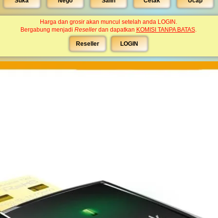
Suka
Nego
Salin
Cetak
Ucap
Harga dan grosir akan muncul setelah anda LOGIN.
Bergabung menjadi
Reseller
dan dapatkan
KOMISI TANPA BATAS
.
Reseller
LOGIN