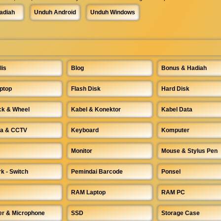
adiah
Unduh Android
Unduh Windows
lis
Blog
Bonus & Hadiah
ptop
Flash Disk
Hard Disk
ck & Wheel
Kabel & Konektor
Kabel Data
a & CCTV
Keyboard
Komputer
Monitor
Mouse & Stylus Pen
k - Switch
Pemindai Barcode
Ponsel
RAM Laptop
RAM PC
r & Microphone
SSD
Storage Case