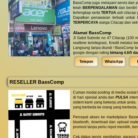
BassComp juga melayani servis dan p
telah
BERPENGALAMAN
dan berdiri
terlengkap serta
TERTUA
asli cilacap 
Dapatkan penawaran terbaik untuk ke
TERPERCAYA
warga Cilacap dan seki
Alamat BassComp
Jl Gatot Subroto no 47 Cilacap (100 m
realtime terintegrasi, Kredit melalui 
Langsung tanpa diundi ! BassComp buka 
google dengan rating
bintang 4.6/5 da
Telepon
WhatsApp
RESELLER BassComp
Cuman modal posting di media sosial
di hari spesial anda dan
PULSA
inter
sistem kami yang bekerja untuk anda.
yang berbeda ke orang yang berbeda,
Percepat akses ke marketplace BassC
bluetooth, download dan upload mate
promosi tanpa perlu repot memilih, be
Cek status servis, pembelian, garansi,