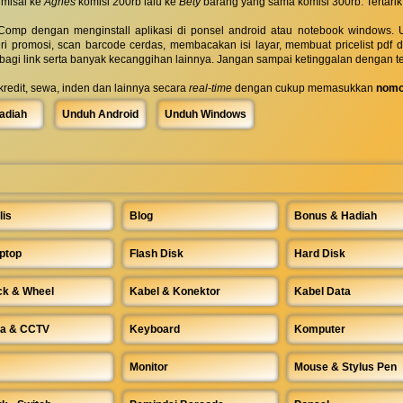
 misal ke
Agnes
komisi 200rb lalu ke
Bety
barang yang sama komisi 300rb. Tertarik
omp dengan menginstall aplikasi di ponsel android atau notebook windows. Uk
ri promosi, scan barcode cerdas, membacakan isi layar, membuat pricelist pdf
rbagi link serta banyak kecanggihan lainnya. Jangan sampai ketinggalan dengan t
 kredit, sewa, inden dan lainnya secara
real-time
dengan cukup memasukkan
nomo
adiah
Unduh Android
Unduh Windows
lis
Blog
Bonus & Hadiah
ptop
Flash Disk
Hard Disk
ck & Wheel
Kabel & Konektor
Kabel Data
a & CCTV
Keyboard
Komputer
Monitor
Mouse & Stylus Pen