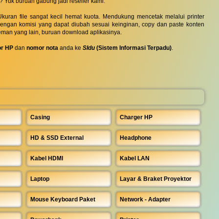
? Yuk buruan gabung jadi reseller kami.
uran file sangat kecil hemat kuota. Mendukung mencetak melalui printer
 dengan komisi yang dapat diubah sesuai keinginan, copy dan paste konten
eman yang lain, buruan download aplikasinya.
r HP
dan
nomor nota
anda ke
SIdu
(Sistem Informasi Terpadu)
.
Casing
Charger HP
HD & SSD External
Headphone
Kabel HDMI
Kabel LAN
Laptop
Layar & Braket Proyektor
Mouse Keyboard Paket
Network - Adapter