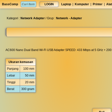
set
BassComp
LOGIN
Laptop
|
Komputer
|
Printer
|
Alat
anti
lelet
◀︎
Kategori :
Network Adapter
/ Grup :
Network - Adapter
AC600 Nano Dual Band Wi-Fi USB Adapter SPEED: 433 Mbps at 5 GHz + 200
Ukuran kemasan
Panjang
100 mm
Lebar
50 mm
Tinggi
20 mm
Berat
300 gram