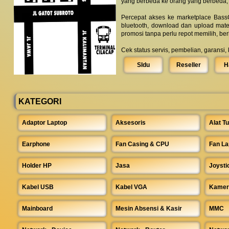
yang berbeda ke orang yang berbeda,
Percepat akses ke marketplace BassC
bluetooth, download dan upload mate
promosi tanpa perlu repot memilih, be
Cek status servis, pembelian, garansi,
SIdu
Reseller
H
KATEGORI
Adaptor Laptop
Aksesoris
Alat Tu
Earphone
Fan Casing & CPU
Fan La
Holder HP
Jasa
Joysti
Kabel USB
Kabel VGA
Kamer
Mainboard
Mesin Absensi & Kasir
MMC