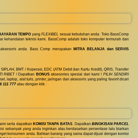
BAYARAN TEMPO
yang
FLEXIBEL
sesuai kebutuhan anda. Toko BassComp
ai kehandalan teknisi kami. BassComp adalah toko komputer termurah dan
 dan aksesoris anda. Bass Comp merupakan
MITRA BELANJA dan SERVIS
, SIPLAH, BMT / Koperasi, EDC (ATM Debit dan Kartu Kredit), QRIS, Transfer
I RIBET !
Dapatkan
BONUS
aksesories spesial dari kami !
PILIH SENDIRI
ptop, alat tulis, printer, jaringan dan aksesoris yang paling favorit dicari
6 111 777
atau dengan klik :
ami serta dapatkan
KOMISI TANPA BATAS
. Dapatkan
BINGKISAN PARCEL
si sebanyak yang anda inginkan atau berdasarkan persentase lalu biarkan
 target konsumen anda. Bahkan barang yang sama dapat dijual dengan komisi