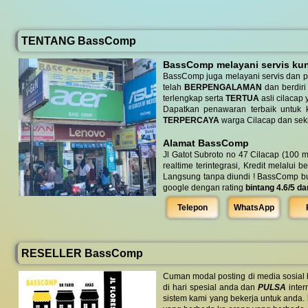
TENTANG BassComp
BassComp melayani servis kunj
BassComp juga melayani servis dan p
telah
BERPENGALAMAN
dan berdiri
terlengkap serta
TERTUA
asli cilacap 
Dapatkan penawaran terbaik untuk ke
TERPERCAYA
warga Cilacap dan seki
Alamat BassComp
Jl Gatot Subroto no 47 Cilacap (100 m
realtime terintegrasi, Kredit melalui 
Langsung tanpa diundi ! BassComp buka 
google dengan rating
bintang 4.6/5 da
Telepon
WhatsApp
RESELLER BassComp
Cuman modal posting di media sosial
di hari spesial anda dan
PULSA
inter
sistem kami yang bekerja untuk anda.