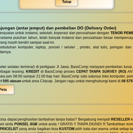
Tutup
ungan (antar jemput) dan pembelian DO (Delivery Order)
enjualan untuk instansi, sekolah, koperasi dan perusahaan dengan
TENOR PEM
 selama puluhan tahun, telah banyak instansi dan perusahaan besar mempercay
yang masih berdiri sampai saat ini.
butuhan komputer, laptop, ponsel / seluler , printer, alat tulis, jaringan
tarnya.
eter selatan terminal) di pertigaan Jl Jawa. BassComp melayani pembelian tunai
berbagai leasing.
KREDIT
di BassComp proses
CEPAT TANPA SURVEY (RO)
ANT
jam 08:00 sampai 21:00 tiap hari. BassComp satu satunya toko komputer, ponsel, la
ri 595 ulasan
untuk area Cilacap. Jangan ragu untuk menghubungi kami di
08 575
Peta
 bisa dapat penghasilan tambahan tanpa batas? Bergabung menjadi
RESELLER
k
net serta
PONSEL 8GB
untuk anda ! GRATIS !! TANPA DIUNDI !!! Tambahkan komi
PRICELIST
yang anda bagikan bisa
KUSTOM
pilih kata dan warna untuk setiap