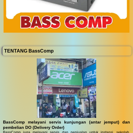
TENTANG BassComp
BassComp melayani servis kunjungan (antar jemput) dan
pembelian DO (Delivery Order)
BassComp juga melayani servis dan penjualan untuk instansi, sekolah,