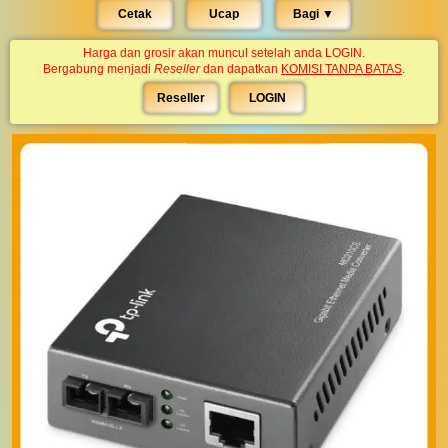
Cetak
Ucap
Bagi ▼︎
Harga dan grosir akan muncul setelah anda LOGIN.
Bergabung menjadi
Reseller
dan dapatkan
KOMISI TANPA BATAS
.
Reseller
LOGIN