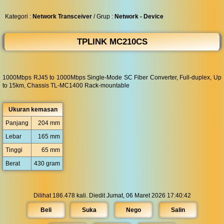
◀︎
...
Kategori :
Network Transceiver
/ Grup :
Network - Device
TPLINK MC210CS
1000Mbps RJ45 to 1000Mbps Single-Mode SC Fiber Converter, Full-duplex, Up
to 15km, Chassis TL-MC1400 Rack-mountable
Ukuran kemasan
Panjang
204 mm
Lebar
165 mm
Tinggi
65 mm
Berat
430 gram
Dilihat 186.478 kali. Diedit Jumat, 06 Maret 2026 17:40:42
Beli
Suka
Nego
Salin