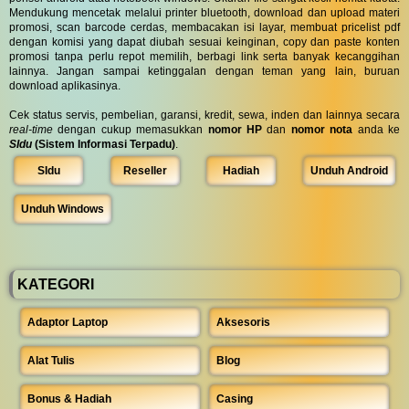
Mendukung mencetak melalui printer bluetooth, download dan upload materi
promosi, scan barcode cerdas, membacakan isi layar, membuat pricelist pdf
dengan komisi yang dapat diubah sesuai keinginan, copy dan paste konten
promosi tanpa perlu repot memilih, berbagi link serta banyak kecanggihan
lainnya. Jangan sampai ketinggalan dengan teman yang lain, buruan
download aplikasinya.
Cek status servis, pembelian, garansi, kredit, sewa, inden dan lainnya secara
real-time
dengan cukup memasukkan
nomor HP
dan
nomor nota
anda ke
SIdu
(Sistem Informasi Terpadu)
.
SIdu
Reseller
Hadiah
Unduh Android
Unduh Windows
KATEGORI
Adaptor Laptop
Aksesoris
Alat Tulis
Blog
Bonus & Hadiah
Casing