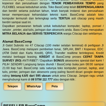
koperasi dan perusahaan dengan
TENOR PEMBAYARAN TEMPO
yang
FLEXIBEL
sesuai kebutuhan anda. Toko BassComp telah
BERPENGALAMAN
dan berdiri selama puluhan tahun, telah banyak instansi dan perusahaan
besar mempercayai kehandalan teknisi kami. BassComp adalah toko
komputer termurah dan terlengkap serta
TERTUA
asli cilacap yang masih
berdiri sampai saat ini.
Dapatkan penawaran terbaik untuk kebutuhan komputer, laptop, ponsel /
seluler , printer, alat tulis, jaringan dan aksesoris anda. Bass Comp merupakan
MITRA BELANJA dan SERVIS TERPERCAYA
warga Cilacap dan sekitarnya.
Alamat BassComp
Jl Gatot Subroto no 47 Cilacap (100 meter selatan terminal) di pertigaan Jl
Jawa. BassComp melayani pembelian tunai, SIPLAH, BMT / Koperasi, EDC
(ATM Debit dan Kartu Kredit), QRIS, Transfer realtime terintegrasi, Kredit
melalui berbagai leasing.
KREDIT
di BassComp proses
CEPAT TANPA
SURVEY (RO)
ANTI RIBET !
Dapatkan
BONUS
aksesories spesial dari kami !
PILIH SENDIRI
Langsung tanpa diundi ! BassComp buka jam 08:00 sampai
21:00 tiap hari. BassComp satu satunya toko komputer, ponsel, laptop, alat
tulis, printer, jaringan dan aksesoris yang paling favorit dicari google dengan
rating
bintang 4.6/5 dari 595 ulasan
untuk area Cilacap. Jangan ragu untuk
menghubungi kami di
08 5756 111 777
atau dengan klik :
Telepon
WhatsApp
Peta
RESELLER BassComp