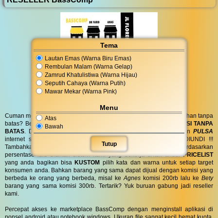
Tema
Lautan Emas (Warna Biru Emas)
Rembulan Malam (Warna Gelap)
Zamrud Khatulistiwa (Warna Hijau)
Seputih Cahaya (Warna Putih)
Mawar Mekar (Warna Pink)
Menu
Cuman modal posting di media sosial bisa dapat penghasilan tambahan tanpa
Atas
batas? Bergabung menjadi
RESELLER
kami serta dapatkan
KOMISI TANPA
Bawah
BATAS
. Dapatkan
BINGKISAN PARCEL
di hari spesial anda dan
PULSA
internet serta
PONSEL 8GB
untuk anda ! GRATIS !! TANPA DIUNDI !!!
Tutup
Tambahkan komisi sebanyak yang anda inginkan atau berdasarkan
persentase lalu biarkan sistem kami yang bekerja untuk anda.
PRICELIST
yang anda bagikan bisa
KUSTOM
pilih kata dan warna untuk setiap target
konsumen anda. Bahkan barang yang sama dapat dijual dengan komisi yang
berbeda ke orang yang berbeda, misal ke
Agnes
komisi 200rb lalu ke
Bety
barang yang sama komisi 300rb. Tertarik? Yuk buruan gabung jadi reseller
kami.
Percepat akses ke marketplace BassComp dengan menginstall aplikasi di
ponsel android atau notebook windows. Ukuran file sangat kecil hemat kuota.