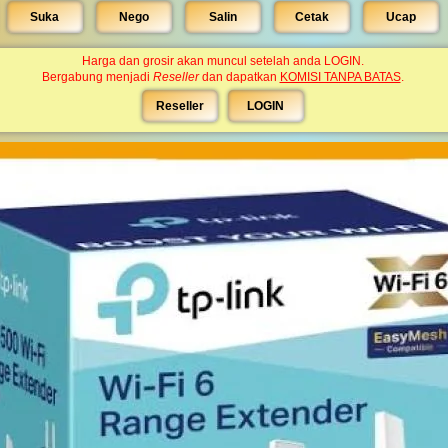
Suka
Nego
Salin
Cetak
Ucap
Harga dan grosir akan muncul setelah anda LOGIN.
Bergabung menjadi
Reseller
dan dapatkan
KOMISI TANPA BATAS
.
Reseller
LOGIN