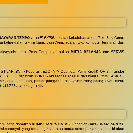
BAYARAN TEMPO
yang
FLEXIBEL
sesuai kebutuhan anda. Toko BassComp
ai kehandalan teknisi kami. BassComp adalah toko komputer termurah dan
 dan aksesoris anda. Bass Comp merupakan
MITRA BELANJA dan SERVIS
, SIPLAH, BMT / Koperasi, EDC (ATM Debit dan Kartu Kredit), QRIS, Transfer
I RIBET !
Dapatkan
BONUS
aksesories spesial dari kami !
PILIH SENDIRI
ptop, alat tulis, printer, jaringan dan aksesoris yang paling favorit dicari
6 111 777
atau dengan klik :
ami serta dapatkan
KOMISI TANPA BATAS
. Dapatkan
BINGKISAN PARCEL
si sebanyak yang anda inginkan atau berdasarkan persentase lalu biarkan