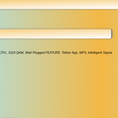
...
CPU, 1024 QAM, Wall Plugged FEATURE: Tether App, WPS, Intelligent Signal