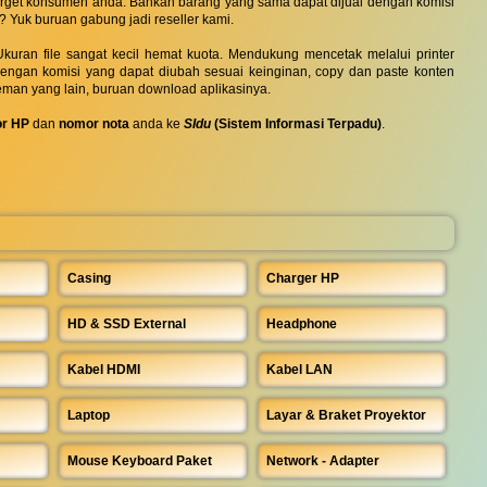
 target konsumen anda. Bahkan barang yang sama dapat dijual dengan komisi
? Yuk buruan gabung jadi reseller kami.
uran file sangat kecil hemat kuota. Mendukung mencetak melalui printer
 dengan komisi yang dapat diubah sesuai keinginan, copy dan paste konten
eman yang lain, buruan download aplikasinya.
r HP
dan
nomor nota
anda ke
SIdu
(Sistem Informasi Terpadu)
.
Casing
Charger HP
HD & SSD External
Headphone
Kabel HDMI
Kabel LAN
Laptop
Layar & Braket Proyektor
Mouse Keyboard Paket
Network - Adapter