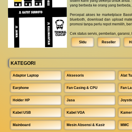
sistem kami yang bekerja untuk anda.
yang berbeda ke orang yang berbeda,
Percepat akses ke marketplace BassC
bluetooth, download dan upload mate
promosi tanpa perlu repot memilih, be
Cek status servis, pembelian, garansi,
SIdu
Reseller
H
KATEGORI
Adaptor Laptop
Aksesoris
Alat Tu
Earphone
Fan Casing & CPU
Fan La
Holder HP
Jasa
Joysti
Kabel USB
Kabel VGA
Kamer
Mainboard
Mesin Absensi & Kasir
MMC