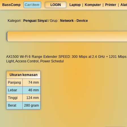
set
BassComp
LOGIN
Laptop
|
Komputer
|
Printer
|
Alat
anti
lelet
◀︎
Kategori :
Penguat Sinyal
/ Grup :
Network - Device
AX1500 Wi-Fi 6 Range Extender SPEED: 300 Mbps at 2.4 GHz + 1201 Mbps at
Light, Access Control, Power Schedul
Ukuran kemasan
Panjang
74 mm
Lebar
46 mm
Tinggi
124 mm
Berat
280 gram