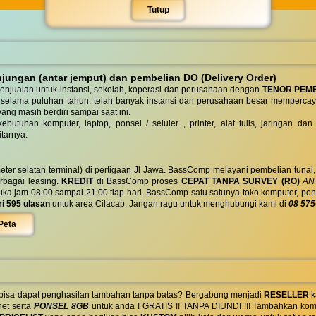
Tutup
ungan (antar jemput) dan pembelian DO (Delivery Order)
enjualan untuk instansi, sekolah, koperasi dan perusahaan dengan
TENOR PEM
 selama puluhan tahun, telah banyak instansi dan perusahaan besar mempercay
yang masih berdiri sampai saat ini.
butuhan komputer, laptop, ponsel / seluler , printer, alat tulis, jaringan
tarnya.
eter selatan terminal) di pertigaan Jl Jawa. BassComp melayani pembelian tunai
berbagai leasing.
KREDIT
di BassComp proses
CEPAT TANPA SURVEY (RO)
ANT
jam 08:00 sampai 21:00 tiap hari. BassComp satu satunya toko komputer, ponsel, la
ri 595 ulasan
untuk area Cilacap. Jangan ragu untuk menghubungi kami di
08 575
Peta
 bisa dapat penghasilan tambahan tanpa batas? Bergabung menjadi
RESELLER
k
net serta
PONSEL 8GB
untuk anda ! GRATIS !! TANPA DIUNDI !!! Tambahkan komi