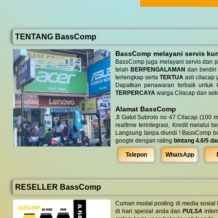
TENTANG BassComp
BassComp melayani servis kunj
BassComp juga melayani servis dan p
telah
BERPENGALAMAN
dan berdiri
terlengkap serta
TERTUA
asli cilacap 
Dapatkan penawaran terbaik untuk ke
TERPERCAYA
warga Cilacap dan seki
Alamat BassComp
Jl Gatot Subroto no 47 Cilacap (100 m
realtime terintegrasi, Kredit melalui 
Langsung tanpa diundi ! BassComp buka 
google dengan rating
bintang 4.6/5 da
Telepon
WhatsApp
RESELLER BassComp
Cuman modal posting di media sosial
di hari spesial anda dan
PULSA
inter