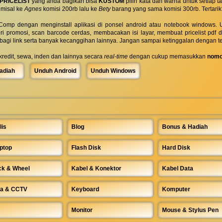
PRICELIST
yang anda bagikan bisa
KUSTOM
pilih kata dan warna untuk setiap
 misal ke
Agnes
komisi 200rb lalu ke
Bety
barang yang sama komisi 300rb. Tertarik
omp dengan menginstall aplikasi di ponsel android atau notebook windows. Uk
ri promosi, scan barcode cerdas, membacakan isi layar, membuat pricelist pdf
rbagi link serta banyak kecanggihan lainnya. Jangan sampai ketinggalan dengan t
 kredit, sewa, inden dan lainnya secara
real-time
dengan cukup memasukkan
nomo
adiah
Unduh Android
Unduh Windows
lis
Blog
Bonus & Hadiah
ptop
Flash Disk
Hard Disk
ck & Wheel
Kabel & Konektor
Kabel Data
a & CCTV
Keyboard
Komputer
Monitor
Mouse & Stylus Pen