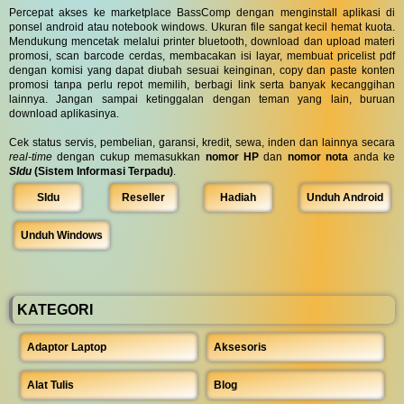
Percepat akses ke marketplace BassComp dengan menginstall aplikasi di
ponsel android atau notebook windows. Ukuran file sangat kecil hemat kuota.
Mendukung mencetak melalui printer bluetooth, download dan upload materi
promosi, scan barcode cerdas, membacakan isi layar, membuat pricelist pdf
dengan komisi yang dapat diubah sesuai keinginan, copy dan paste konten
promosi tanpa perlu repot memilih, berbagi link serta banyak kecanggihan
lainnya. Jangan sampai ketinggalan dengan teman yang lain, buruan
download aplikasinya.
Cek status servis, pembelian, garansi, kredit, sewa, inden dan lainnya secara
real-time
dengan cukup memasukkan
nomor HP
dan
nomor nota
anda ke
SIdu
(Sistem Informasi Terpadu)
.
SIdu
Reseller
Hadiah
Unduh Android
Unduh Windows
KATEGORI
Adaptor Laptop
Aksesoris
Alat Tulis
Blog