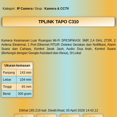
◀︎
...
Kategori :
IP Camera
/ Grup :
Kamera & CCTV
TPLINK TAPO C310
Kamera Keamanan Luar Ruangan Wi-Fi SPESIFIKASI: 3MP, 2,4 GHz, 2T2R, 2
Antena Eksternal, 1 Port Ethernet FITUR: Deteksi Gerakan dan Notifikasi, Alarm
Suara dan Cahaya, Kontrol Jarak Jauh, Audio Dua Arah, Kontrol Suara
(Berfungsi dengan Google Assistant dan Alexa), St Lokal
Ukuran kemasan
Panjang
143 mm
Lebar
104 mm
Tinggi
65 mm
Berat
300 gram
Dilihat 185.216 kali. Diedit Ahad, 05 April 2026 14:42:12