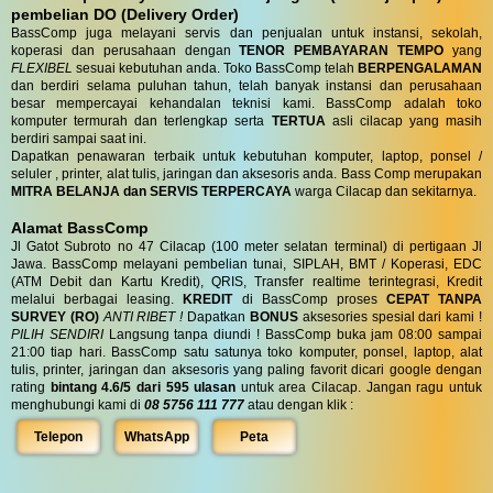
pembelian DO (Delivery Order)
BassComp juga melayani servis dan penjualan untuk instansi, sekolah,
koperasi dan perusahaan dengan
TENOR PEMBAYARAN TEMPO
yang
FLEXIBEL
sesuai kebutuhan anda. Toko BassComp telah
BERPENGALAMAN
dan berdiri selama puluhan tahun, telah banyak instansi dan perusahaan
besar mempercayai kehandalan teknisi kami. BassComp adalah toko
komputer termurah dan terlengkap serta
TERTUA
asli cilacap yang masih
berdiri sampai saat ini.
Dapatkan penawaran terbaik untuk kebutuhan komputer, laptop, ponsel /
seluler , printer, alat tulis, jaringan dan aksesoris anda. Bass Comp merupakan
MITRA BELANJA dan SERVIS TERPERCAYA
warga Cilacap dan sekitarnya.
Alamat BassComp
Jl Gatot Subroto no 47 Cilacap (100 meter selatan terminal) di pertigaan Jl
Jawa. BassComp melayani pembelian tunai, SIPLAH, BMT / Koperasi, EDC
(ATM Debit dan Kartu Kredit), QRIS, Transfer realtime terintegrasi, Kredit
melalui berbagai leasing.
KREDIT
di BassComp proses
CEPAT TANPA
SURVEY (RO)
ANTI RIBET !
Dapatkan
BONUS
aksesories spesial dari kami !
PILIH SENDIRI
Langsung tanpa diundi ! BassComp buka jam 08:00 sampai
21:00 tiap hari. BassComp satu satunya toko komputer, ponsel, laptop, alat
tulis, printer, jaringan dan aksesoris yang paling favorit dicari google dengan
rating
bintang 4.6/5 dari 595 ulasan
untuk area Cilacap. Jangan ragu untuk
menghubungi kami di
08 5756 111 777
atau dengan klik :
Telepon
WhatsApp
Peta