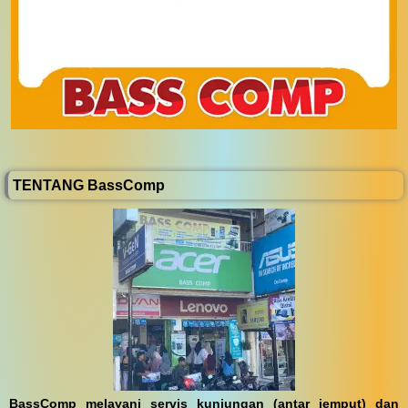
TENTANG BassComp
BassComp melayani servis kunjungan (antar jemput) dan