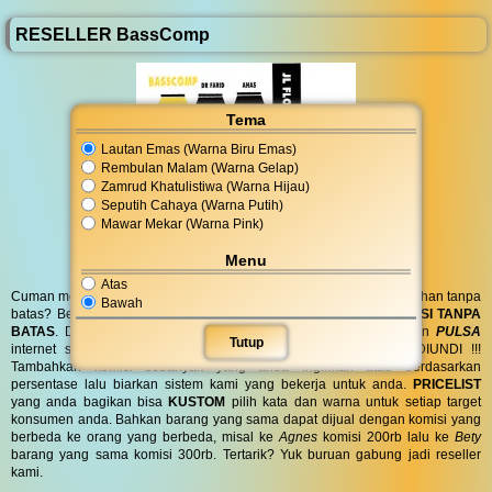
RESELLER BassComp
Tema
Lautan Emas (Warna Biru Emas)
Rembulan Malam (Warna Gelap)
Zamrud Khatulistiwa (Warna Hijau)
Seputih Cahaya (Warna Putih)
Mawar Mekar (Warna Pink)
Menu
Atas
Cuman modal posting di media sosial bisa dapat penghasilan tambahan tanpa
Bawah
batas? Bergabung menjadi
RESELLER
kami serta dapatkan
KOMISI TANPA
BATAS
. Dapatkan
BINGKISAN PARCEL
di hari spesial anda dan
PULSA
Tutup
internet serta
PONSEL 8GB
untuk anda ! GRATIS !! TANPA DIUNDI !!!
Tambahkan komisi sebanyak yang anda inginkan atau berdasarkan
persentase lalu biarkan sistem kami yang bekerja untuk anda.
PRICELIST
yang anda bagikan bisa
KUSTOM
pilih kata dan warna untuk setiap target
konsumen anda. Bahkan barang yang sama dapat dijual dengan komisi yang
berbeda ke orang yang berbeda, misal ke
Agnes
komisi 200rb lalu ke
Bety
barang yang sama komisi 300rb. Tertarik? Yuk buruan gabung jadi reseller
kami.