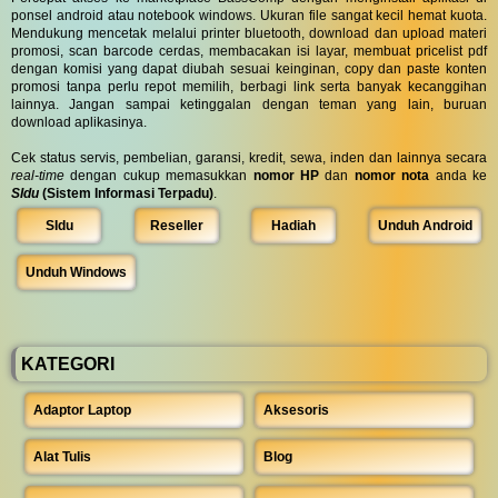
ponsel android atau notebook windows. Ukuran file sangat kecil hemat kuota.
Mendukung mencetak melalui printer bluetooth, download dan upload materi
promosi, scan barcode cerdas, membacakan isi layar, membuat pricelist pdf
dengan komisi yang dapat diubah sesuai keinginan, copy dan paste konten
promosi tanpa perlu repot memilih, berbagi link serta banyak kecanggihan
lainnya. Jangan sampai ketinggalan dengan teman yang lain, buruan
download aplikasinya.
Cek status servis, pembelian, garansi, kredit, sewa, inden dan lainnya secara
real-time
dengan cukup memasukkan
nomor HP
dan
nomor nota
anda ke
SIdu
(Sistem Informasi Terpadu)
.
SIdu
Reseller
Hadiah
Unduh Android
Unduh Windows
KATEGORI
Adaptor Laptop
Aksesoris
Alat Tulis
Blog