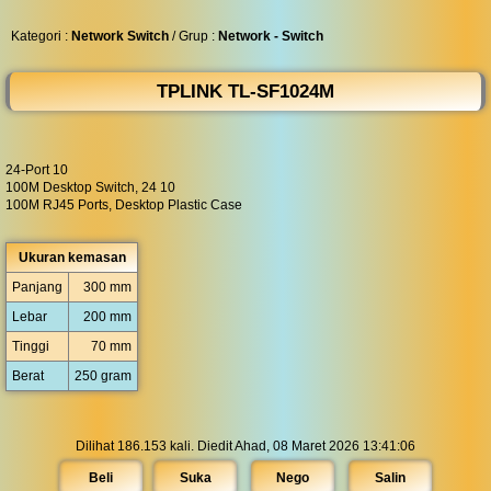
◀︎
...
Kategori :
Network Switch
/ Grup :
Network - Switch
TPLINK TL-SF1024M
24-Port 10
100M Desktop Switch, 24 10
100M RJ45 Ports, Desktop Plastic Case
Ukuran kemasan
Panjang
300 mm
Lebar
200 mm
Tinggi
70 mm
Berat
250 gram
Dilihat 186.153 kali. Diedit Ahad, 08 Maret 2026 13:41:06
Beli
Suka
Nego
Salin