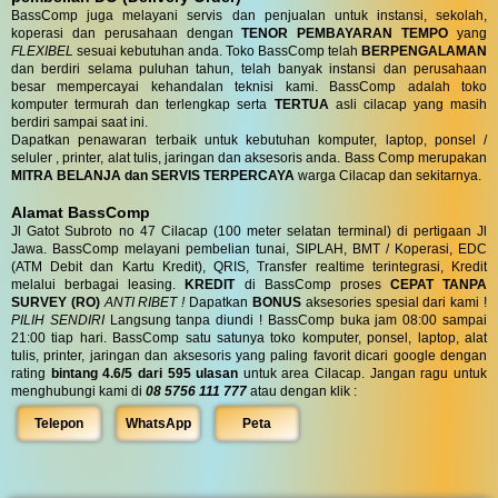
BassComp juga melayani servis dan penjualan untuk instansi, sekolah,
koperasi dan perusahaan dengan
TENOR PEMBAYARAN TEMPO
yang
FLEXIBEL
sesuai kebutuhan anda. Toko BassComp telah
BERPENGALAMAN
dan berdiri selama puluhan tahun, telah banyak instansi dan perusahaan
besar mempercayai kehandalan teknisi kami. BassComp adalah toko
komputer termurah dan terlengkap serta
TERTUA
asli cilacap yang masih
berdiri sampai saat ini.
Dapatkan penawaran terbaik untuk kebutuhan komputer, laptop, ponsel /
seluler , printer, alat tulis, jaringan dan aksesoris anda. Bass Comp merupakan
MITRA BELANJA dan SERVIS TERPERCAYA
warga Cilacap dan sekitarnya.
Alamat BassComp
Jl Gatot Subroto no 47 Cilacap (100 meter selatan terminal) di pertigaan Jl
Jawa. BassComp melayani pembelian tunai, SIPLAH, BMT / Koperasi, EDC
(ATM Debit dan Kartu Kredit), QRIS, Transfer realtime terintegrasi, Kredit
melalui berbagai leasing.
KREDIT
di BassComp proses
CEPAT TANPA
SURVEY (RO)
ANTI RIBET !
Dapatkan
BONUS
aksesories spesial dari kami !
PILIH SENDIRI
Langsung tanpa diundi ! BassComp buka jam 08:00 sampai
21:00 tiap hari. BassComp satu satunya toko komputer, ponsel, laptop, alat
tulis, printer, jaringan dan aksesoris yang paling favorit dicari google dengan
rating
bintang 4.6/5 dari 595 ulasan
untuk area Cilacap. Jangan ragu untuk
menghubungi kami di
08 5756 111 777
atau dengan klik :
Telepon
WhatsApp
Peta