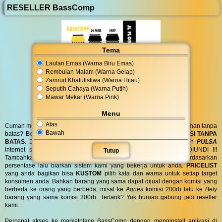
RESELLER BassComp
Tema
Lautan Emas (Warna Biru Emas)
Rembulan Malam (Warna Gelap)
Zamrud Khatulistiwa (Warna Hijau)
Seputih Cahaya (Warna Putih)
Mawar Mekar (Warna Pink)
Menu
Atas
Cuman modal posting di media sosial bisa dapat penghasilan tambahan tanpa
Bawah
batas? Bergabung menjadi
RESELLER
kami serta dapatkan
KOMISI TANPA
BATAS
. Dapatkan
BINGKISAN PARCEL
di hari spesial anda dan
PULSA
internet serta
PONSEL 8GB
untuk anda ! GRATIS !! TANPA DIUNDI !!!
Tutup
Tambahkan komisi sebanyak yang anda inginkan atau berdasarkan
persentase lalu biarkan sistem kami yang bekerja untuk anda.
PRICELIST
yang anda bagikan bisa
KUSTOM
pilih kata dan warna untuk setiap target
konsumen anda. Bahkan barang yang sama dapat dijual dengan komisi yang
berbeda ke orang yang berbeda, misal ke
Agnes
komisi 200rb lalu ke
Bety
barang yang sama komisi 300rb. Tertarik? Yuk buruan gabung jadi reseller
kami.
Percepat akses ke marketplace BassComp dengan menginstall aplikasi di