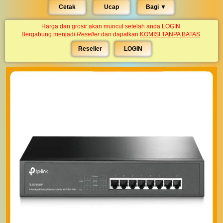
Cetak
Ucap
Bagi ▼︎
Harga dan grosir akan muncul setelah anda LOGIN.
Bergabung menjadi
Reseller
dan dapatkan
KOMISI TANPA BATAS
.
Reseller
LOGIN