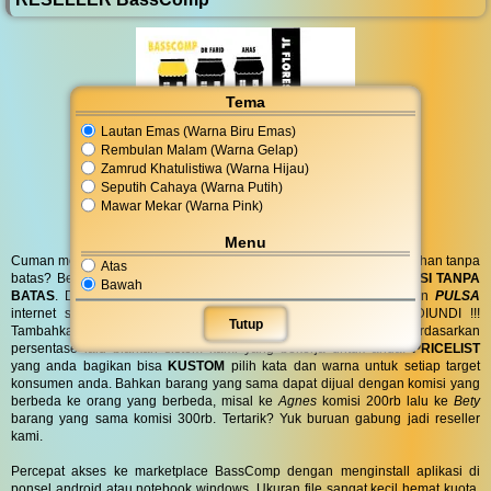
Tema
Lautan Emas (Warna Biru Emas)
Rembulan Malam (Warna Gelap)
Zamrud Khatulistiwa (Warna Hijau)
Seputih Cahaya (Warna Putih)
Mawar Mekar (Warna Pink)
Menu
Cuman modal posting di media sosial bisa dapat penghasilan tambahan tanpa
Atas
batas? Bergabung menjadi
RESELLER
kami serta dapatkan
KOMISI TANPA
Bawah
BATAS
. Dapatkan
BINGKISAN PARCEL
di hari spesial anda dan
PULSA
internet serta
PONSEL 8GB
untuk anda ! GRATIS !! TANPA DIUNDI !!!
Tutup
Tambahkan komisi sebanyak yang anda inginkan atau berdasarkan
persentase lalu biarkan sistem kami yang bekerja untuk anda.
PRICELIST
yang anda bagikan bisa
KUSTOM
pilih kata dan warna untuk setiap target
konsumen anda. Bahkan barang yang sama dapat dijual dengan komisi yang
berbeda ke orang yang berbeda, misal ke
Agnes
komisi 200rb lalu ke
Bety
barang yang sama komisi 300rb. Tertarik? Yuk buruan gabung jadi reseller
kami.
Percepat akses ke marketplace BassComp dengan menginstall aplikasi di
ponsel android atau notebook windows. Ukuran file sangat kecil hemat kuota.