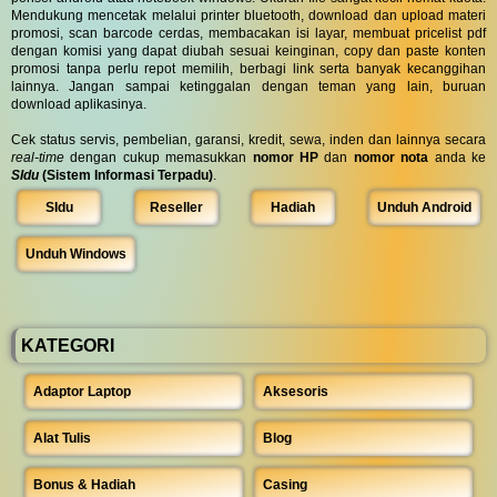
Mendukung mencetak melalui printer bluetooth, download dan upload materi
promosi, scan barcode cerdas, membacakan isi layar, membuat pricelist pdf
dengan komisi yang dapat diubah sesuai keinginan, copy dan paste konten
promosi tanpa perlu repot memilih, berbagi link serta banyak kecanggihan
lainnya. Jangan sampai ketinggalan dengan teman yang lain, buruan
download aplikasinya.
Cek status servis, pembelian, garansi, kredit, sewa, inden dan lainnya secara
real-time
dengan cukup memasukkan
nomor HP
dan
nomor nota
anda ke
SIdu
(Sistem Informasi Terpadu)
.
SIdu
Reseller
Hadiah
Unduh Android
Unduh Windows
KATEGORI
Adaptor Laptop
Aksesoris
Alat Tulis
Blog
Bonus & Hadiah
Casing