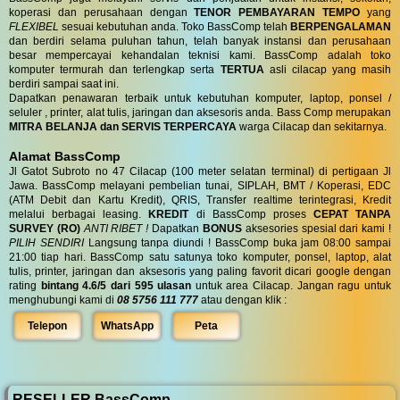
koperasi dan perusahaan dengan
TENOR PEMBAYARAN TEMPO
yang
FLEXIBEL
sesuai kebutuhan anda. Toko BassComp telah
BERPENGALAMAN
dan berdiri selama puluhan tahun, telah banyak instansi dan perusahaan
besar mempercayai kehandalan teknisi kami. BassComp adalah toko
komputer termurah dan terlengkap serta
TERTUA
asli cilacap yang masih
berdiri sampai saat ini.
Dapatkan penawaran terbaik untuk kebutuhan komputer, laptop, ponsel /
seluler , printer, alat tulis, jaringan dan aksesoris anda. Bass Comp merupakan
MITRA BELANJA dan SERVIS TERPERCAYA
warga Cilacap dan sekitarnya.
Alamat BassComp
Jl Gatot Subroto no 47 Cilacap (100 meter selatan terminal) di pertigaan Jl
Jawa. BassComp melayani pembelian tunai, SIPLAH, BMT / Koperasi, EDC
(ATM Debit dan Kartu Kredit), QRIS, Transfer realtime terintegrasi, Kredit
melalui berbagai leasing.
KREDIT
di BassComp proses
CEPAT TANPA
SURVEY (RO)
ANTI RIBET !
Dapatkan
BONUS
aksesories spesial dari kami !
PILIH SENDIRI
Langsung tanpa diundi ! BassComp buka jam 08:00 sampai
21:00 tiap hari. BassComp satu satunya toko komputer, ponsel, laptop, alat
tulis, printer, jaringan dan aksesoris yang paling favorit dicari google dengan
rating
bintang 4.6/5 dari 595 ulasan
untuk area Cilacap. Jangan ragu untuk
menghubungi kami di
08 5756 111 777
atau dengan klik :
Telepon
WhatsApp
Peta
RESELLER BassComp