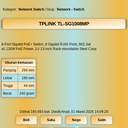
◀︎
...
Kategori :
Network Switch
/ Grup :
Network - Switch
TPLINK TL-SG1008MP
8-Port Gigabit PoE+ Switch, 8 Gigabit RJ45 Ports, 802.3at
af, 126W PoE Power, 1U 13-inch Rack-mountable Steel Case
Ukuran kemasan
Panjang
294 mm
Lebar
180 mm
Tinggi
44 mm
Berat
240 gram
Dilihat 185.693 kali. Diedit Ahad, 01 Maret 2026 14:09:20
Beli
Suka
Nego
Salin