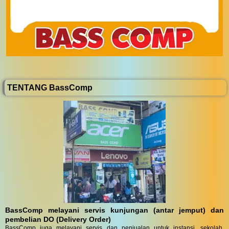
TENTANG BassComp
BassComp melayani servis kunjungan (antar jemput) dan
pembelian DO (Delivery Order)
BassComp juga melayani servis dan penjualan untuk instansi, sekolah,