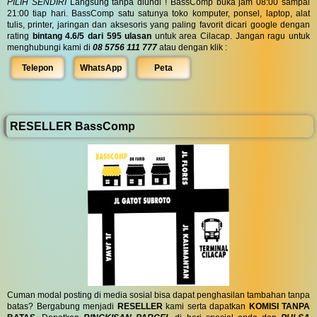
PILIH SENDIRI
Langsung tanpa diundi ! BassComp buka jam 08:00 sampai
21:00 tiap hari. BassComp satu satunya toko komputer, ponsel, laptop, alat
tulis, printer, jaringan dan aksesoris yang paling favorit dicari google dengan
rating
bintang 4.6/5 dari 595 ulasan
untuk area Cilacap. Jangan ragu untuk
menghubungi kami di
08 5756 111 777
atau dengan klik :
Telepon
WhatsApp
Peta
RESELLER BassComp
Cuman modal posting di media sosial bisa dapat penghasilan tambahan tanpa
batas? Bergabung menjadi
RESELLER
kami serta dapatkan
KOMISI TANPA