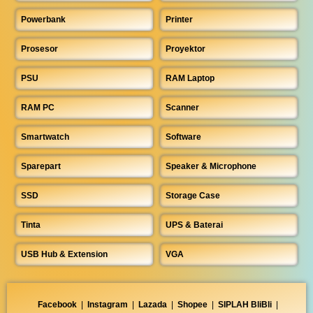
Powerbank
Printer
Prosesor
Proyektor
PSU
RAM Laptop
RAM PC
Scanner
Smartwatch
Software
Sparepart
Speaker & Microphone
SSD
Storage Case
Tinta
UPS & Baterai
USB Hub & Extension
VGA
Facebook
|
Instagram
|
Lazada
|
Shopee
|
SIPLAH BliBli
|