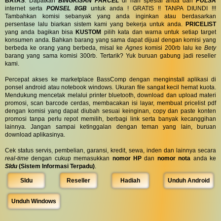
BATAS
. Dapatkan
BINGKISAN PARCEL
di hari spesial anda dan
PULSA
internet serta
PONSEL 8GB
untuk anda ! GRATIS !! TANPA DIUNDI !!!
Tambahkan komisi sebanyak yang anda inginkan atau berdasarkan
persentase lalu biarkan sistem kami yang bekerja untuk anda.
PRICELIST
yang anda bagikan bisa
KUSTOM
pilih kata dan warna untuk setiap target
konsumen anda. Bahkan barang yang sama dapat dijual dengan komisi yang
berbeda ke orang yang berbeda, misal ke
Agnes
komisi 200rb lalu ke
Bety
barang yang sama komisi 300rb. Tertarik? Yuk buruan gabung jadi reseller
kami.
Percepat akses ke marketplace BassComp dengan menginstall aplikasi di
ponsel android atau notebook windows. Ukuran file sangat kecil hemat kuota.
Mendukung mencetak melalui printer bluetooth, download dan upload materi
promosi, scan barcode cerdas, membacakan isi layar, membuat pricelist pdf
dengan komisi yang dapat diubah sesuai keinginan, copy dan paste konten
promosi tanpa perlu repot memilih, berbagi link serta banyak kecanggihan
lainnya. Jangan sampai ketinggalan dengan teman yang lain, buruan
download aplikasinya.
Cek status servis, pembelian, garansi, kredit, sewa, inden dan lainnya secara
real-time
dengan cukup memasukkan
nomor HP
dan
nomor nota
anda ke
SIdu
(Sistem Informasi Terpadu)
.
SIdu
Reseller
Hadiah
Unduh Android
Unduh Windows