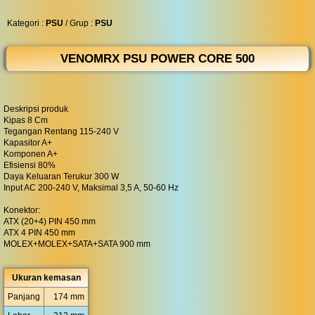
◀︎
...
Kategori :
PSU
/ Grup :
PSU
VENOMRX PSU POWER CORE 500
Deskripsi produk
Kipas 8 Cm
Tegangan Rentang 115-240 V
Kapasitor A+
Komponen A+
Efisiensi 80%
Daya Keluaran Terukur 300 W
Input AC 200-240 V, Maksimal 3,5 A, 50-60 Hz
Konektor:
ATX (20+4) PIN 450 mm
ATX 4 PIN 450 mm
MOLEX+MOLEX+SATA+SATA 900 mm
Ukuran kemasan
Panjang
174 mm