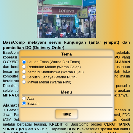
BassComp melayani servis kunjungan (antar jemput) dan
pembelian DO (Delivery Order)
BassComp juga melayani servis dan penjualan untuk instansi, sekolah,
Tema
koperasi dan perusahaan dengan
TENOR PEMBAYARAN TEMPO
yang
Lautan Emas (Warna Biru Emas)
FLEXIBEL
sesuai kebutuhan anda. Toko BassComp telah
BERPENGALAMAN
dan berdiri selama puluhan tahun, telah banyak instansi dan perusahaan
Rembulan Malam (Warna Gelap)
besar mempercayai kehandalan teknisi kami. BassComp adalah toko
Zamrud Khatulistiwa (Warna Hijau)
komputer termurah dan terlengkap serta
TERTUA
asli cilacap yang masih
Seputih Cahaya (Warna Putih)
berdiri sampai saat ini.
Mawar Mekar (Warna Pink)
Dapatkan penawaran terbaik untuk kebutuhan komputer, laptop, ponsel /
seluler , printer, alat tulis, jaringan dan aksesoris anda. Bass Comp merupakan
Menu
MITRA BELANJA dan SERVIS TERPERCAYA
warga Cilacap dan sekitarnya.
Atas
Bawah
Alamat BassComp
Jl Gatot Subroto no 47 Cilacap (100 meter selatan terminal) di pertigaan Jl
Tutup
Jawa. BassComp melayani pembelian tunai, SIPLAH, BMT / Koperasi, EDC
(ATM Debit dan Kartu Kredit), QRIS, Transfer realtime terintegrasi, Kredit
melalui berbagai leasing.
KREDIT
di BassComp proses
CEPAT TANPA
SURVEY (RO)
ANTI RIBET !
Dapatkan
BONUS
aksesories spesial dari kami !