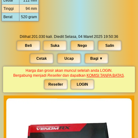
Lebar
212 mm
Tinggi
94 mm
Berat
520 gram
Dilihat 201.030 kali. Diedit Selasa, 04 Maret 2025 19:50:36
Beli
Suka
Nego
Salin
Cetak
Ucap
Bagi ▼︎
Harga dan grosir akan muncul setelah anda LOGIN.
Bergabung menjadi
Reseller
dan dapatkan
KOMISI TANPA BATAS
.
Reseller
LOGIN