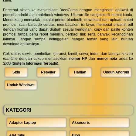
kami.
Percepat akses ke marketplace BassComp dengan menginstall aplikasi di
ponsel android atau notebook windows. Ukuran file sangat kecil hemat kuota.
Mendukung mencetak melalui printer bluetooth, download dan upload materi
promosi, scan barcode cerdas, membacakan isi layar, membuat pricelist pdf
dengan komisi yang dapat diubah sesuai keinginan, copy dan paste konten
promosi tanpa perlu repot memilih, berbagi link serta banyak kecanggihan
lainnya. Jangan sampai ketinggalan dengan teman yang lain, buruan
download aplikasinya.
Cek status servis, pembelian, garansi, kredit, sewa, inden dan lainnya secara
real-time
dengan cukup memasukkan
nomor HP
dan
nomor nota
anda ke
SIdu
(Sistem Informasi Terpadu)
.
SIdu
Reseller
Hadiah
Unduh Android
Unduh Windows
KATEGORI
Adaptor Laptop
Aksesoris
Alat Tulis
Blog