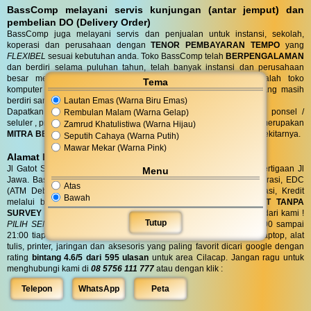
BassComp melayani servis kunjungan (antar jemput) dan
pembelian DO (Delivery Order)
BassComp juga melayani servis dan penjualan untuk instansi, sekolah,
koperasi dan perusahaan dengan
TENOR PEMBAYARAN TEMPO
yang
FLEXIBEL
sesuai kebutuhan anda. Toko BassComp telah
BERPENGALAMAN
dan berdiri selama puluhan tahun, telah banyak instansi dan perusahaan
besar mempercayai kehandalan teknisi kami. BassComp adalah toko
Tema
komputer termurah dan terlengkap serta
TERTUA
asli cilacap yang masih
Lautan Emas (Warna Biru Emas)
berdiri sampai saat ini.
Dapatkan penawaran terbaik untuk kebutuhan komputer, laptop, ponsel /
Rembulan Malam (Warna Gelap)
seluler , printer, alat tulis, jaringan dan aksesoris anda. Bass Comp merupakan
Zamrud Khatulistiwa (Warna Hijau)
MITRA BELANJA dan SERVIS TERPERCAYA
warga Cilacap dan sekitarnya.
Seputih Cahaya (Warna Putih)
Mawar Mekar (Warna Pink)
Alamat BassComp
Jl Gatot Subroto no 47 Cilacap (100 meter selatan terminal) di pertigaan Jl
Menu
Jawa. BassComp melayani pembelian tunai, SIPLAH, BMT / Koperasi, EDC
Atas
(ATM Debit dan Kartu Kredit), QRIS, Transfer realtime terintegrasi, Kredit
Bawah
melalui berbagai leasing.
KREDIT
di BassComp proses
CEPAT TANPA
SURVEY (RO)
ANTI RIBET !
Dapatkan
BONUS
aksesories spesial dari kami !
Tutup
PILIH SENDIRI
Langsung tanpa diundi ! BassComp buka jam 08:00 sampai
21:00 tiap hari. BassComp satu satunya toko komputer, ponsel, laptop, alat
tulis, printer, jaringan dan aksesoris yang paling favorit dicari google dengan
rating
bintang 4.6/5 dari 595 ulasan
untuk area Cilacap. Jangan ragu untuk
menghubungi kami di
08 5756 111 777
atau dengan klik :
Telepon
WhatsApp
Peta