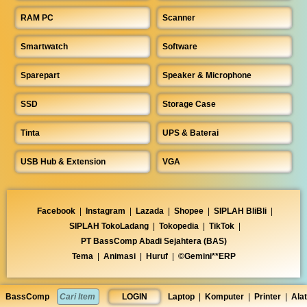
RAM PC
Scanner
Smartwatch
Software
Sparepart
Speaker & Microphone
SSD
Storage Case
Tinta
UPS & Baterai
USB Hub & Extension
VGA
Facebook
|
Instagram
|
Lazada
|
Shopee
|
SIPLAH BliBli
|
SIPLAH TokoLadang
|
Tokopedia
|
TikTok
|
PT BassComp Abadi Sejahtera (BAS)
Tema
|
Animasi
|
Huruf
|
©Gemini**ERP
BassComp
LOGIN
Laptop
|
Komputer
|
Printer
|
Alat