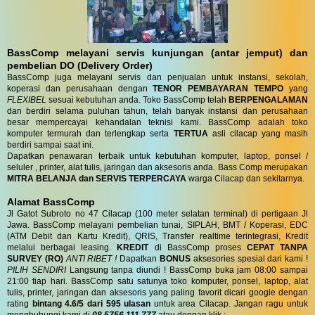
BassComp melayani servis kunjungan (antar jemput) dan
pembelian DO (Delivery Order)
BassComp juga melayani servis dan penjualan untuk instansi, sekolah,
koperasi dan perusahaan dengan
TENOR PEMBAYARAN TEMPO
yang
FLEXIBEL
sesuai kebutuhan anda. Toko BassComp telah
BERPENGALAMAN
dan berdiri selama puluhan tahun, telah banyak instansi dan perusahaan
besar mempercayai kehandalan teknisi kami. BassComp adalah toko
komputer termurah dan terlengkap serta
TERTUA
asli cilacap yang masih
berdiri sampai saat ini.
Dapatkan penawaran terbaik untuk kebutuhan komputer, laptop, ponsel /
seluler , printer, alat tulis, jaringan dan aksesoris anda. Bass Comp merupakan
MITRA BELANJA dan SERVIS TERPERCAYA
warga Cilacap dan sekitarnya.
Alamat BassComp
Jl Gatot Subroto no 47 Cilacap (100 meter selatan terminal) di pertigaan Jl
Jawa. BassComp melayani pembelian tunai, SIPLAH, BMT / Koperasi, EDC
(ATM Debit dan Kartu Kredit), QRIS, Transfer realtime terintegrasi, Kredit
melalui berbagai leasing.
KREDIT
di BassComp proses
CEPAT TANPA
SURVEY (RO)
ANTI RIBET !
Dapatkan
BONUS
aksesories spesial dari kami !
PILIH SENDIRI
Langsung tanpa diundi ! BassComp buka jam 08:00 sampai
21:00 tiap hari. BassComp satu satunya toko komputer, ponsel, laptop, alat
tulis, printer, jaringan dan aksesoris yang paling favorit dicari google dengan
rating
bintang 4.6/5 dari 595 ulasan
untuk area Cilacap. Jangan ragu untuk
menghubungi kami di
08 5756 111 777
atau dengan klik :