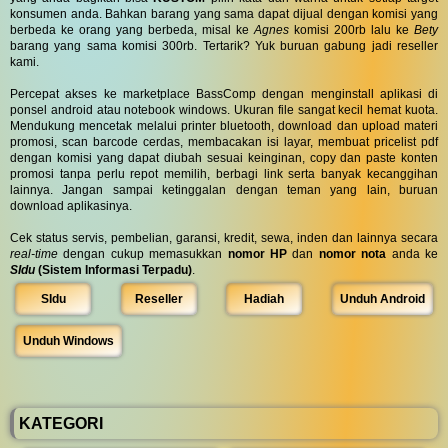
konsumen anda. Bahkan barang yang sama dapat dijual dengan komisi yang
berbeda ke orang yang berbeda, misal ke
Agnes
komisi 200rb lalu ke
Bety
barang yang sama komisi 300rb. Tertarik? Yuk buruan gabung jadi reseller
kami.
Percepat akses ke marketplace BassComp dengan menginstall aplikasi di
ponsel android atau notebook windows. Ukuran file sangat kecil hemat kuota.
Mendukung mencetak melalui printer bluetooth, download dan upload materi
promosi, scan barcode cerdas, membacakan isi layar, membuat pricelist pdf
dengan komisi yang dapat diubah sesuai keinginan, copy dan paste konten
promosi tanpa perlu repot memilih, berbagi link serta banyak kecanggihan
lainnya. Jangan sampai ketinggalan dengan teman yang lain, buruan
download aplikasinya.
Cek status servis, pembelian, garansi, kredit, sewa, inden dan lainnya secara
real-time
dengan cukup memasukkan
nomor HP
dan
nomor nota
anda ke
SIdu
(Sistem Informasi Terpadu)
.
SIdu
Reseller
Hadiah
Unduh Android
Unduh Windows
KATEGORI