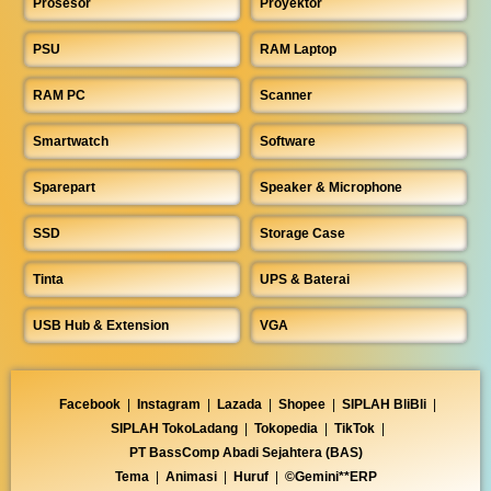
Prosesor
Proyektor
PSU
RAM Laptop
RAM PC
Scanner
Smartwatch
Software
Sparepart
Speaker & Microphone
SSD
Storage Case
Tinta
UPS & Baterai
USB Hub & Extension
VGA
Facebook
|
Instagram
|
Lazada
|
Shopee
|
SIPLAH BliBli
|
SIPLAH TokoLadang
|
Tokopedia
|
TikTok
|
PT BassComp Abadi Sejahtera (BAS)
Tema
|
Animasi
|
Huruf
|
©Gemini**ERP