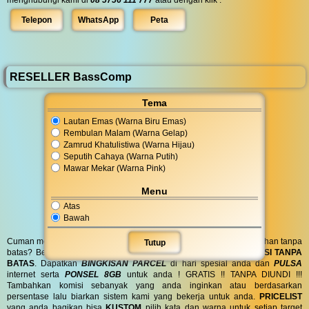
Telepon
WhatsApp
Peta
RESELLER BassComp
Tema
Lautan Emas (Warna Biru Emas)
Rembulan Malam (Warna Gelap)
Zamrud Khatulistiwa (Warna Hijau)
Seputih Cahaya (Warna Putih)
Mawar Mekar (Warna Pink)
Menu
Atas
Bawah
Cuman modal posting di media sosial bisa dapat penghasilan tambahan tanpa
Tutup
batas? Bergabung menjadi
RESELLER
kami serta dapatkan
KOMISI TANPA
BATAS
. Dapatkan
BINGKISAN PARCEL
di hari spesial anda dan
PULSA
internet serta
PONSEL 8GB
untuk anda ! GRATIS !! TANPA DIUNDI !!!
Tambahkan komisi sebanyak yang anda inginkan atau berdasarkan
persentase lalu biarkan sistem kami yang bekerja untuk anda.
PRICELIST
yang anda bagikan bisa
KUSTOM
pilih kata dan warna untuk setiap target