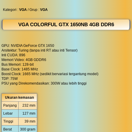
◀︎
...
Kategori :
VGA
/ Grup :
VGA
VGA COLORFUL GTX 1650NB 4GB DDR6
GPU: NVIDIA GeForce GTX 1650
Arsitektur: Turing (tanpa inti RT atau inti Tensor)
Inti CUDA: 896
Memori Video: 4GB GDDR6
Bus Memori: 128-bit
Base Clock: 1485 MHz
Boost Clock: 1665 MHz (sedikit bervariasi tergantung model)
TDP: 75W
PSU yang Direkomendasikan: 300W atau lebih tinggi
Ukuran kemasan
Panjang
232 mm
Lebar
127 mm
Tinggi
39 mm
Berat
300 gram