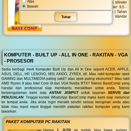
Atas
ABC Alkaline LR-03 MP AAA 2'S berbentuk silinder
Bawah
dengan tinggi maximum 44,5 mm | Diameter: 9,5 -
10,5 mm | Daya: 1,5 volt | Jumlah: 2 buah | Tahan
lama | Batu baterai ini telah memenuhi standar
Tutup
ramah lingkungan
KOMPUTER - BUILT UP - ALL IN ONE - RAKITAN - VGA
- PROSESOR
Sedia berbagi merk Komputer Built Up dan All In One seperti ACER, APPLE,
ASUS, DELL, HP, LENOVO, MSI, AXIOO, ZYREX, dll. Mau rakit komputer spek
GAMING dan MULTIMEDIA paling sakti? atau spek paling ekonomis? Mau rakit
AMD Ryzen 9 atau Intel Core i9 dan VGA Nvidia RTX? Teknisi BassComp yang
handal dan profesional siap membantu merakitkan untuk anda. Teknisi
berpengalaman kami siap
ANTAR JEMPUT
untuk layanan
SERVIS dan
PENJUALAN
. Tinggal kontak WhatsApp BassComp maka kami siap meluncur
ke tempat anda. Jika anda ingin merakit sendiri sesuai keinginan anda atau
tidak mau repot repot tinggal memilih paketan rakitan komputer yang kami
tawarkan.
PAKET KOMPUTER PC RAKITAN
Hanya
1 JUTA
an sudah bisa bawa pulang