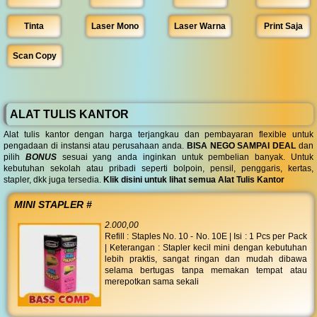
Tinta
Laser Mono
Laser Warna
Print Saja
Scan Copy
ALAT TULIS KANTOR
Alat tulis kantor dengan harga terjangkau dan pembayaran flexible untuk
pengadaan di instansi atau perusahaan anda.
BISA NEGO SAMPAI DEAL
dan
pilih
BONUS
sesuai yang anda inginkan untuk pembelian banyak. Untuk
kebutuhan sekolah atau pribadi seperti bolpoin, pensil, penggaris, kertas,
stapler, dkk juga tersedia.
Klik disini untuk lihat semua Alat Tulis Kantor
MINI STAPLER #
2.000,00
Refill : Staples No. 10 - No. 10E | Isi : 1 Pcs per Pack
| Keterangan : Stapler kecil mini dengan kebutuhan
lebih praktis, sangat ringan dan mudah dibawa
selama bertugas tanpa memakan tempat atau
merepotkan sama sekali