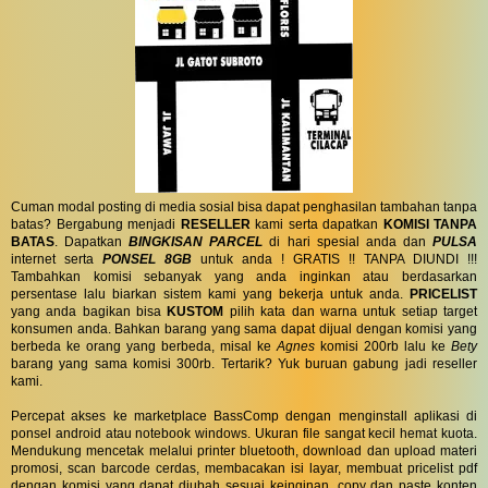
Cuman modal posting di media sosial bisa dapat penghasilan tambahan tanpa
batas? Bergabung menjadi
RESELLER
kami serta dapatkan
KOMISI TANPA
BATAS
. Dapatkan
BINGKISAN PARCEL
di hari spesial anda dan
PULSA
internet serta
PONSEL 8GB
untuk anda ! GRATIS !! TANPA DIUNDI !!!
Tambahkan komisi sebanyak yang anda inginkan atau berdasarkan
persentase lalu biarkan sistem kami yang bekerja untuk anda.
PRICELIST
yang anda bagikan bisa
KUSTOM
pilih kata dan warna untuk setiap target
konsumen anda. Bahkan barang yang sama dapat dijual dengan komisi yang
berbeda ke orang yang berbeda, misal ke
Agnes
komisi 200rb lalu ke
Bety
barang yang sama komisi 300rb. Tertarik? Yuk buruan gabung jadi reseller
kami.
Percepat akses ke marketplace BassComp dengan menginstall aplikasi di
ponsel android atau notebook windows. Ukuran file sangat kecil hemat kuota.
Mendukung mencetak melalui printer bluetooth, download dan upload materi
promosi, scan barcode cerdas, membacakan isi layar, membuat pricelist pdf
dengan komisi yang dapat diubah sesuai keinginan, copy dan paste konten