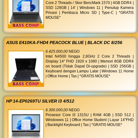
Core 2 Threads / Skor BencMark 1570 | 4GB DDR4 |
SSD 128GB | 14' | Windows 11 | Penutup Kamera
Privasi | Pembaca Micro SD | Type-C | *GRATIS
MOUSE*
ASUS E410KA-FHD4 PEACOCK BLUE | BLACK DC 8/256
6.425.000,00
NEGO
Intel N4500 hingga 2,8GHz 2 Core 2 Threads |
Display 14" FHD 1920 x 1080 | Memori 8GB DDR4
on board (Tidak Dapat Di-upgrade) | SSD 256GB |
Keyboard dengan Lampu Latar | Windows 11 Home
| Office Home | Tas | *GRATIS MOUSE*
HP 14-EP0269TU SILVER I3 4/512
6.300.000,00
NEGO
Prosesor Core I3 1315U | RAM 4GB | SSD 512 |
Windowws 11 | Office Home Student | Layar 14"FHD
| Backlight Keyboard | Tas | *GRATIS MOUSE*