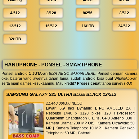
Gaming
TKDN
4/128
4/256
4/512
8/128
8/256
8/512
12/512
16/512
16/1TB
24/512
32/1TB
HANDPHONE - PONSEL - SMARTPHONE
Ponsel android
1 JUTA-an
BISA NEGO SAMPAI DEAL
. Ponsel dengan kamera
oke, baterai yang awetnya tahan lama, sudah android bisa buat WhatsApp-an
serta main games kesukaanmu. Mau kredit?
Proses cepat
tanpa survey (RO)
SAMSUNG GALAXY S25 ULTRA BLUE BLACK 12/512
21.440.000,00
NEGO
Layar: 6,9 inci Dynamic LTPO AMOLED 2X |
Resolusi 1440 x 3120 piksel 120 HzProsesor:
Qualcomm Snapdragon 8 Elite, GPU Adreno 830 |
Kamera Utama: 200 MP OIS | Kamera Ultrawide: 50
MP | Kamera Telephoto: 10 MP | Kamera Periskop
Telephoto: 50 MP | Baterai: