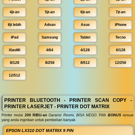
4jt-an
5jt-an
6jt-an
7jt-an
8jt lebih
Advan
Asus
iPhone
iPad
Samsung
Tablet
Tecno
XiaoMi
4/64
4/128
6/128
8/128
8/256
8/512
12/256
12/512
PRINTER BLUETOOTH - PRINTER SCAN COPY -
PRINTER LASERJET - PRINTER DOT MATRIX
Printer mulai
200 RIBU-an
Garansi Resmi, BISA NEGO
. Pilih
BONUS
sesuai
yang anda inginkan untuk pembelian banyak.
EPSON LX310 DOT MATRIX 9 PIN