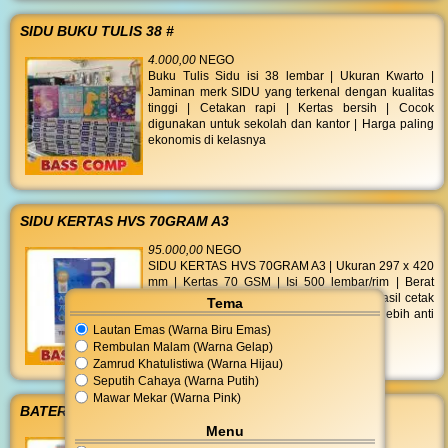
SIDU BUKU TULIS 38 #
4.000,00
NEGO
Buku Tulis Sidu isi 38 lembar | Ukuran Kwarto |
Jaminan merk SIDU yang terkenal dengan kualitas
tinggi | Cetakan rapi | Kertas bersih | Cocok
digunakan untuk sekolah dan kantor | Harga paling
ekonomis di kelasnya
SIDU KERTAS HVS 70GRAM A3
95.000,00
NEGO
SIDU KERTAS HVS 70GRAM A3 | Ukuran 297 x 420
mm | Kertas 70 GSM | Isi 500 lembar/rim | Berat
4366 gr | Putih polos cerah dan bersih | Hasil cetak
Tema
kontras tajam | Extra tebal ramah di printer lebih anti
Lautan Emas (Warna Biru Emas)
macet dibanding merk lain
Rembulan Malam (Warna Gelap)
Zamrud Khatulistiwa (Warna Hijau)
Seputih Cahaya (Warna Putih)
Mawar Mekar (Warna Pink)
BATERAI ALKALINE AAA 2S
Menu
14.000,00
NEGO