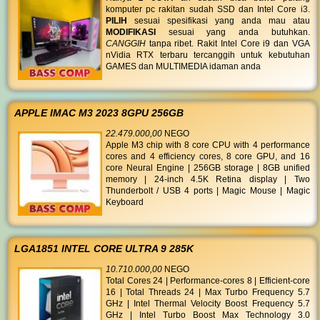
komputer pc rakitan sudah SSD dan Intel Core i3.
PILIH
sesuai spesifikasi yang anda mau atau
MODIFIKASI
sesuai yang anda butuhkan.
CANGGIH
tanpa ribet. Rakit Intel Core i9 dan VGA
nVidia RTX terbaru tercanggih untuk kebutuhan
GAMES dan MULTIMEDIA idaman anda
APPLE IMAC M3 2023 8GPU 256GB
22.479.000,00
NEGO
Apple M3 chip with 8 core CPU with 4 performance
cores and 4 efficiency cores, 8 core GPU, and 16
core Neural Engine | 256GB storage | 8GB unified
memory | 24-inch 4.5K Retina display | Two
Thunderbolt / USB 4 ports | Magic Mouse | Magic
Keyboard
LGA1851 INTEL CORE ULTRA 9 285K
10.710.000,00
NEGO
Total Cores 24 | Performance-cores 8 | Efficient-core
16 | Total Threads 24 | Max Turbo Frequency 5.7
GHz | Intel Thermal Velocity Boost Frequency 5.7
GHz | Intel Turbo Boost Max Technology 3.0