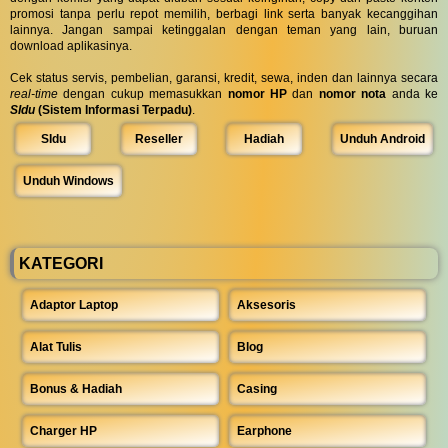
promosi tanpa perlu repot memilih, berbagi link serta banyak kecanggihan
lainnya. Jangan sampai ketinggalan dengan teman yang lain, buruan
download aplikasinya.
Cek status servis, pembelian, garansi, kredit, sewa, inden dan lainnya secara
real-time
dengan cukup memasukkan
nomor HP
dan
nomor nota
anda ke
SIdu
(Sistem Informasi Terpadu)
.
SIdu
Reseller
Hadiah
Unduh Android
Unduh Windows
KATEGORI
Adaptor Laptop
Aksesoris
Alat Tulis
Blog
Bonus & Hadiah
Casing
Charger HP
Earphone