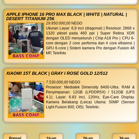
APPLE IPHONE 16 PRO MAX BLACK | WHITE | NATURAL |
DESERT TITANIUM 256
19.950.000,00
NEGO
Ukuran Layar: 6,9 inci (diagonal) | Resolusi: 2868 x
1320 piksel pada 460 ppi | Super Retina XDR
dengan OLED menyeluruh | Chip A18 Pro | CPU 6-
core dengan 2 core performa dan 4 core efisiensi |
GPU 6-core | Sistem kamera Pro dengan Fusion 48
MP, Telefoto
XIAOMI 15T BLACK | GRAY I ROSE GOLD 12/512
7.530.000,00
NEGO
Prosesor: Mediatek Dimensity 8400-Ultra. RAM &
Penyimpanan: 12GB (LPDDR5X) / 512GB (UFS
4.1). Layar: 6.83 inci, 120Hz, Eye-Care Display.
Kamera Belakang (Leica) Utama: 50MP (Sensor
Light Fusion 800, OIS). Telefoto:
Ponsel
1jt-an
2jt-an
3jt-an