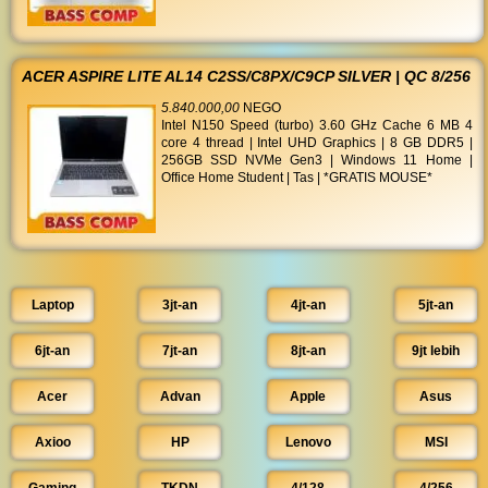
ACER ASPIRE LITE AL14 C2SS/C8PX/C9CP SILVER | QC 8/256
5.840.000,00
NEGO
Intel N150 Speed (turbo) 3.60 GHz Cache 6 MB 4
core 4 thread | Intel UHD Graphics | 8 GB DDR5 |
256GB SSD NVMe Gen3 | Windows 11 Home |
Office Home Student | Tas | *GRATIS MOUSE*
Laptop
3jt-an
4jt-an
5jt-an
6jt-an
7jt-an
8jt-an
9jt lebih
Acer
Advan
Apple
Asus
Axioo
HP
Lenovo
MSI