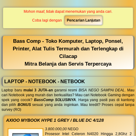
◀︎
...
Mohon maaf, tidak dapat menemukan yang anda cari.
Coba lagi dengan
Pencarian Lanjutan
Bass Comp - Toko Komputer, Laptop, Ponsel,
Printer, Alat Tulis Termurah dan Terlengkap di
Cilacap
Mitra Belanja dan Servis Terpercaya
LAPTOP - NOTEBOOK - NETBOOK
Laptop baru
mulai 3 JUTA-an
garansi resmi
BISA NEGO SAMPAI DEAL
. Mau
cari Notebook yang murah dan berkualitas? Mau cari Notebook Gaming dengan
spek yang cocok?
BassComp SOLUSINYA
. Harga yang pasti pas di kantong
dan pilih
BONUS
sesuai yang anda inginkan. Mau kredit? Proses cepat tanpa
survey (RO)
AXIOO MYBOOK HYPE 1 GREY / BLUE DC 4/128
3.800.000,00
NEGO
Prosesor Intel Celeron N4020 Hingga 2,8Ghz 2