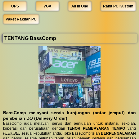
UPS
VGA
All In One
Rakit PC Kustom
Paket Rakitan PC
TENTANG BassComp
BassComp melayani servis kunjungan (antar jemput) dan
pembelian DO (Delivery Order)
BassComp juga melayani servis dan penjualan untuk instansi, sekolah,
koperasi dan perusahaan dengan
TENOR PEMBAYARAN TEMPO
yang
FLEXIBEL
sesuai kebutuhan anda. Toko BassComp telah
BERPENGALAMAN
dan berdiri selama puluhan tahun, telah banyak instansi dan perusahaan