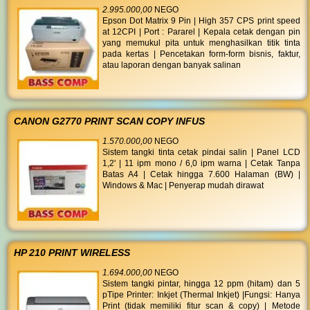
2.995.000,00
NEGO
Epson Dot Matrix 9 Pin | High 357 CPS print speed
at 12CPI | Port : Pararel | Kepala cetak dengan pin
yang memukul pita untuk menghasilkan titik tinta
pada kertas | Pencetakan form-form bisnis, faktur,
atau laporan dengan banyak salinan
CANON G2770 PRINT SCAN COPY INFUS
1.570.000,00
NEGO
Sistem tangki tinta cetak pindai salin | Panel LCD
1,2' | 11 ipm mono / 6,0 ipm warna | Cetak Tanpa
Batas A4 | Cetak hingga 7.600 Halaman (BW) |
Windows & Mac | Penyerap mudah dirawat
HP 210 PRINT WIRELESS
1.694.000,00
NEGO
Sistem tangki pintar, hingga 12 ppm (hitam) dan 5
pTipe Printer: Inkjet (Thermal Inkjet) |Fungsi: Hanya
Print (tidak memiliki fitur scan & copy) | Metode