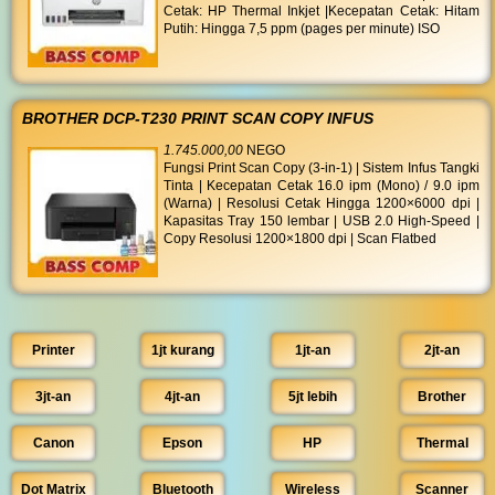
Cetak: HP Thermal Inkjet |Kecepatan Cetak: Hitam
Putih: Hingga 7,5 ppm (pages per minute) ISO
BROTHER DCP-T230 PRINT SCAN COPY INFUS
1.745.000,00
NEGO
Fungsi Print Scan Copy (3-in-1) | Sistem Infus Tangki
Tinta | Kecepatan Cetak 16.0 ipm (Mono) / 9.0 ipm
(Warna) | Resolusi Cetak Hingga 1200×6000 dpi |
Kapasitas Tray 150 lembar | USB 2.0 High-Speed |
Copy Resolusi 1200×1800 dpi | Scan Flatbed
Printer
1jt kurang
1jt-an
2jt-an
3jt-an
4jt-an
5jt lebih
Brother
Canon
Epson
HP
Thermal
Dot Matrix
Bluetooth
Wireless
Scanner