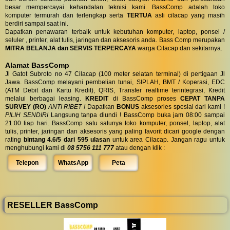
besar mempercayai kehandalan teknisi kami. BassComp adalah toko
komputer termurah dan terlengkap serta
TERTUA
asli cilacap yang masih
berdiri sampai saat ini.
Dapatkan penawaran terbaik untuk kebutuhan komputer, laptop, ponsel /
seluler , printer, alat tulis, jaringan dan aksesoris anda. Bass Comp merupakan
MITRA BELANJA dan SERVIS TERPERCAYA
warga Cilacap dan sekitarnya.
Alamat BassComp
Jl Gatot Subroto no 47 Cilacap (100 meter selatan terminal) di pertigaan Jl
Jawa. BassComp melayani pembelian tunai, SIPLAH, BMT / Koperasi, EDC
(ATM Debit dan Kartu Kredit), QRIS, Transfer realtime terintegrasi, Kredit
melalui berbagai leasing.
KREDIT
di BassComp proses
CEPAT TANPA
SURVEY (RO)
ANTI RIBET !
Dapatkan
BONUS
aksesories spesial dari kami !
PILIH SENDIRI
Langsung tanpa diundi ! BassComp buka jam 08:00 sampai
21:00 tiap hari. BassComp satu satunya toko komputer, ponsel, laptop, alat
tulis, printer, jaringan dan aksesoris yang paling favorit dicari google dengan
rating
bintang 4.6/5 dari 595 ulasan
untuk area Cilacap. Jangan ragu untuk
menghubungi kami di
08 5756 111 777
atau dengan klik :
Telepon
WhatsApp
Peta
RESELLER BassComp