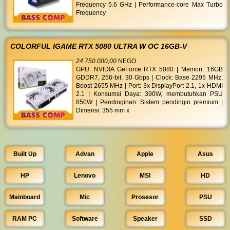
Frequency 5.6 GHz | Performance-core Max Turbo
Frequency
COLORFUL IGAME RTX 5080 ULTRA W OC 16GB-V
24.750.000,00
NEGO
GPU: NVIDIA GeForce RTX 5080 | Memori: 16GB
GDDR7, 256-bit, 30 Gbps | Clock: Base 2295 MHz,
Boost 2655 MHz | Port: 3x DisplayPort 2.1, 1x HDMI
2.1 | Konsumsi Daya: 390W, membutuhkan PSU
850W | Pendinginan: Sistem pendingin premium |
Dimensi: 355 mm x
Built Up
Advan
Apple
Asus
HP
Lenovo
MSI
HD
Mainboard
Mic
Prosesor
PSU
RAM PC
Software
Speaker
SSD