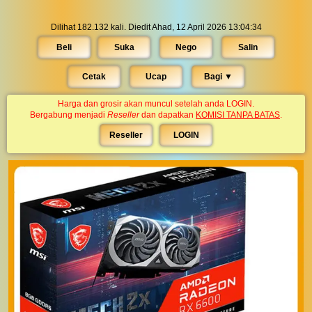
Dilihat 182.132 kali. Diedit Ahad, 12 April 2026 13:04:34
Beli
Suka
Nego
Salin
Cetak
Ucap
Bagi ▼︎
Harga dan grosir akan muncul setelah anda LOGIN.
Bergabung menjadi
Reseller
dan dapatkan
KOMISI TANPA BATAS
.
Reseller
LOGIN