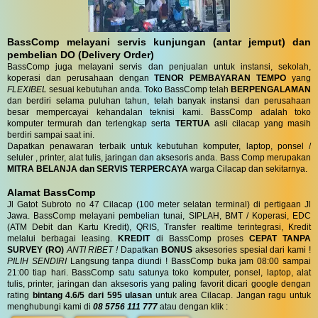
BassComp melayani servis kunjungan (antar jemput) dan
pembelian DO (Delivery Order)
BassComp juga melayani servis dan penjualan untuk instansi, sekolah,
koperasi dan perusahaan dengan
TENOR PEMBAYARAN TEMPO
yang
FLEXIBEL
sesuai kebutuhan anda. Toko BassComp telah
BERPENGALAMAN
dan berdiri selama puluhan tahun, telah banyak instansi dan perusahaan
besar mempercayai kehandalan teknisi kami. BassComp adalah toko
komputer termurah dan terlengkap serta
TERTUA
asli cilacap yang masih
berdiri sampai saat ini.
Dapatkan penawaran terbaik untuk kebutuhan komputer, laptop, ponsel /
seluler , printer, alat tulis, jaringan dan aksesoris anda. Bass Comp merupakan
MITRA BELANJA dan SERVIS TERPERCAYA
warga Cilacap dan sekitarnya.
Alamat BassComp
Jl Gatot Subroto no 47 Cilacap (100 meter selatan terminal) di pertigaan Jl
Jawa. BassComp melayani pembelian tunai, SIPLAH, BMT / Koperasi, EDC
(ATM Debit dan Kartu Kredit), QRIS, Transfer realtime terintegrasi, Kredit
melalui berbagai leasing.
KREDIT
di BassComp proses
CEPAT TANPA
SURVEY (RO)
ANTI RIBET !
Dapatkan
BONUS
aksesories spesial dari kami !
PILIH SENDIRI
Langsung tanpa diundi ! BassComp buka jam 08:00 sampai
21:00 tiap hari. BassComp satu satunya toko komputer, ponsel, laptop, alat
tulis, printer, jaringan dan aksesoris yang paling favorit dicari google dengan
rating
bintang 4.6/5 dari 595 ulasan
untuk area Cilacap. Jangan ragu untuk
menghubungi kami di
08 5756 111 777
atau dengan klik :