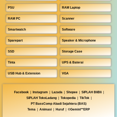
PSU
RAM Laptop
RAM PC
Scanner
Smartwatch
Software
Sparepart
Speaker & Microphone
SSD
Storage Case
Tinta
UPS & Baterai
USB Hub & Extension
VGA
Facebook
|
Instagram
|
Lazada
|
Shopee
|
SIPLAH BliBli
|
SIPLAH TokoLadang
|
Tokopedia
|
TikTok
|
PT BassComp Abadi Sejahtera (BAS)
Tema
|
Animasi
|
Huruf
|
©Gemini**ERP