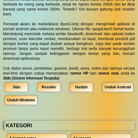
berbeda ke orang yang berbeda, misal ke
Agnes
komisi 200rb lalu ke
Bety
barang yang sama komisi 300rb. Tertarik? Yuk buruan gabung jadi reseller
kami.
Percepat akses ke marketplace BassComp dengan menginstall aplikasi di
ponsel android atau notebook windows. Ukuran file sangat kecil hemat kuota.
Mendukung mencetak melalui printer bluetooth, download dan upload materi
promosi, scan barcode cerdas, membacakan isi layar, membuat pricelist pdf
dengan komisi yang dapat diubah sesuai keinginan, copy dan paste konten
promosi tanpa perlu repot memilih, berbagi link serta banyak kecanggihan
lainnya. Jangan sampai ketinggalan dengan teman yang lain, buruan
download aplikasinya.
Cek status servis, pembelian, garansi, kredit, sewa, inden dan lainnya secara
real-time
dengan cukup memasukkan
nomor HP
dan
nomor nota
anda ke
SIdu
(Sistem Informasi Terpadu)
.
SIdu
Reseller
Hadiah
Unduh Android
Unduh Windows
KATEGORI