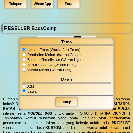
Telepon
WhatsApp
Peta
RESELLER BassComp
Tema
Lautan Emas (Warna Biru Emas)
Rembulan Malam (Warna Gelap)
Zamrud Khatulistiwa (Warna Hijau)
Seputih Cahaya (Warna Putih)
Mawar Mekar (Warna Pink)
Menu
Atas
Bawah
Cuman modal posting di media sosial bisa dapat penghasilan tambahan tanpa
Tutup
batas? Bergabung menjadi
RESELLER
kami serta dapatkan
KOMISI TANPA
BATAS
. Dapatkan
BINGKISAN PARCEL
di hari spesial anda dan
PULSA
internet serta
PONSEL 8GB
untuk anda ! GRATIS !! TANPA DIUNDI !!!
Tambahkan komisi sebanyak yang anda inginkan atau berdasarkan
persentase lalu biarkan sistem kami yang bekerja untuk anda.
PRICELIST
yang anda bagikan bisa
KUSTOM
pilih kata dan warna untuk setiap target
konsumen anda. Bahkan barang yang sama dapat dijual dengan komisi yang