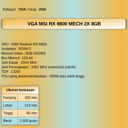
◀︎
...
Kategori :
VGA
/ Grup :
VGA
VGA MSI RX 6600 MECH 2X 8GB
GPU : AMD Radeon RX 6600
Arsitektur : RDNA 2
Memori Video : 8GB GDDR6
Bus Memori: 128-bit
Jam Dasar : 2044 MHz
Jam Peningkatan : 2491 MHz (overclock pabrik)
TDP : 132W
PSU yang direkomendasikan : 450W atau lebih tinggi
Ukuran kemasan
Panjang
300 mm
Lebar
210 mm
Tinggi
60 mm
Berat
2.000 gram