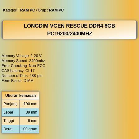
◀︎
...
Kategori :
RAM PC
/ Grup :
RAM PC
LONGDIM VGEN RESCUE DDR4 8GB
PC19200/2400MHZ
Memory Voltage: 1.20 V
Memory Speed: 2400mhz
Error Checking: Non-ECC
CAS Latency: CL17
Number of Pins: 288-pin
Form Factor: DIMM
Ukuran kemasan
Panjang
190 mm
Lebar
89 mm
Tinggi
6 mm
Berat
100 gram