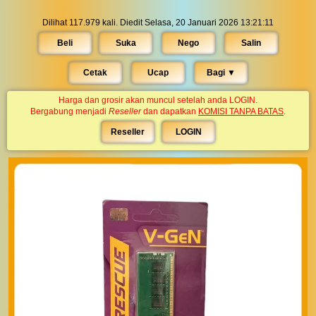
Dilihat 117.979 kali. Diedit Selasa, 20 Januari 2026 13:21:11
Beli
Suka
Nego
Salin
Cetak
Ucap
Bagi ▼︎
Harga dan grosir akan muncul setelah anda LOGIN.
Bergabung menjadi
Reseller
dan dapatkan
KOMISI TANPA BATAS
.
Reseller
LOGIN