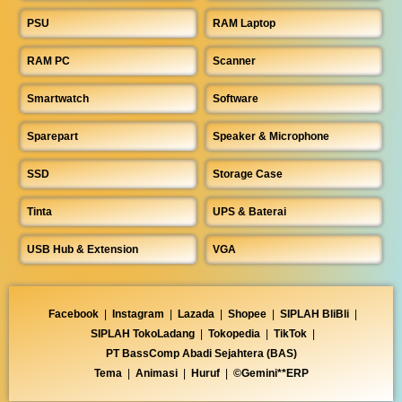
PSU
RAM Laptop
RAM PC
Scanner
Smartwatch
Software
Sparepart
Speaker & Microphone
SSD
Storage Case
Tinta
UPS & Baterai
USB Hub & Extension
VGA
Facebook
|
Instagram
|
Lazada
|
Shopee
|
SIPLAH BliBli
|
SIPLAH TokoLadang
|
Tokopedia
|
TikTok
|
PT BassComp Abadi Sejahtera (BAS)
Tema
|
Animasi
|
Huruf
|
©Gemini**ERP