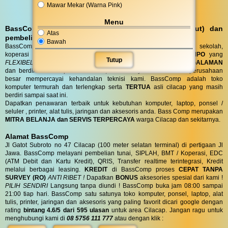
Mawar Mekar (Warna Pink)
Menu
BassComp melayani servis kunjungan (antar jemput) dan
Atas
pembelian DO (Delivery Order)
Bawah
BassComp juga melayani servis dan penjualan untuk instansi, sekolah,
koperasi dan perusahaan dengan
TENOR PEMBAYARAN TEMPO
yang
Tutup
FLEXIBEL
sesuai kebutuhan anda. Toko BassComp telah
BERPENGALAMAN
dan berdiri selama puluhan tahun, telah banyak instansi dan perusahaan
besar mempercayai kehandalan teknisi kami. BassComp adalah toko
komputer termurah dan terlengkap serta
TERTUA
asli cilacap yang masih
berdiri sampai saat ini.
Dapatkan penawaran terbaik untuk kebutuhan komputer, laptop, ponsel /
seluler , printer, alat tulis, jaringan dan aksesoris anda. Bass Comp merupakan
MITRA BELANJA dan SERVIS TERPERCAYA
warga Cilacap dan sekitarnya.
Alamat BassComp
Jl Gatot Subroto no 47 Cilacap (100 meter selatan terminal) di pertigaan Jl
Jawa. BassComp melayani pembelian tunai, SIPLAH, BMT / Koperasi, EDC
(ATM Debit dan Kartu Kredit), QRIS, Transfer realtime terintegrasi, Kredit
melalui berbagai leasing.
KREDIT
di BassComp proses
CEPAT TANPA
SURVEY (RO)
ANTI RIBET !
Dapatkan
BONUS
aksesories spesial dari kami !
PILIH SENDIRI
Langsung tanpa diundi ! BassComp buka jam 08:00 sampai
21:00 tiap hari. BassComp satu satunya toko komputer, ponsel, laptop, alat
tulis, printer, jaringan dan aksesoris yang paling favorit dicari google dengan
rating
bintang 4.6/5 dari 595 ulasan
untuk area Cilacap. Jangan ragu untuk
menghubungi kami di
08 5756 111 777
atau dengan klik :