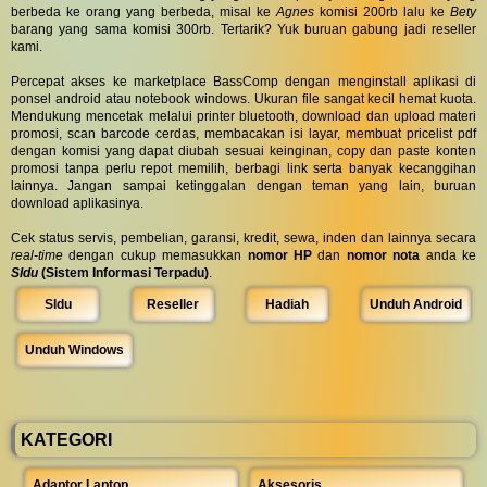
berbeda ke orang yang berbeda, misal ke
Agnes
komisi 200rb lalu ke
Bety
barang yang sama komisi 300rb. Tertarik? Yuk buruan gabung jadi reseller
kami.
Percepat akses ke marketplace BassComp dengan menginstall aplikasi di
ponsel android atau notebook windows. Ukuran file sangat kecil hemat kuota.
Mendukung mencetak melalui printer bluetooth, download dan upload materi
promosi, scan barcode cerdas, membacakan isi layar, membuat pricelist pdf
dengan komisi yang dapat diubah sesuai keinginan, copy dan paste konten
promosi tanpa perlu repot memilih, berbagi link serta banyak kecanggihan
lainnya. Jangan sampai ketinggalan dengan teman yang lain, buruan
download aplikasinya.
Cek status servis, pembelian, garansi, kredit, sewa, inden dan lainnya secara
real-time
dengan cukup memasukkan
nomor HP
dan
nomor nota
anda ke
SIdu
(Sistem Informasi Terpadu)
.
SIdu
Reseller
Hadiah
Unduh Android
Unduh Windows
KATEGORI
Adaptor Laptop
Aksesoris