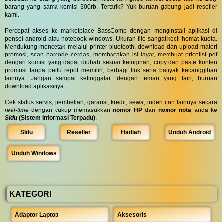
barang yang sama komisi 300rb. Tertarik? Yuk buruan gabung jadi reseller
kami.
Percepat akses ke marketplace BassComp dengan menginstall aplikasi di
ponsel android atau notebook windows. Ukuran file sangat kecil hemat kuota.
Mendukung mencetak melalui printer bluetooth, download dan upload materi
promosi, scan barcode cerdas, membacakan isi layar, membuat pricelist pdf
dengan komisi yang dapat diubah sesuai keinginan, copy dan paste konten
promosi tanpa perlu repot memilih, berbagi link serta banyak kecanggihan
lainnya. Jangan sampai ketinggalan dengan teman yang lain, buruan
download aplikasinya.
Cek status servis, pembelian, garansi, kredit, sewa, inden dan lainnya secara
real-time
dengan cukup memasukkan
nomor HP
dan
nomor nota
anda ke
SIdu
(Sistem Informasi Terpadu)
.
SIdu
Reseller
Hadiah
Unduh Android
Unduh Windows
KATEGORI
Adaptor Laptop
Aksesoris