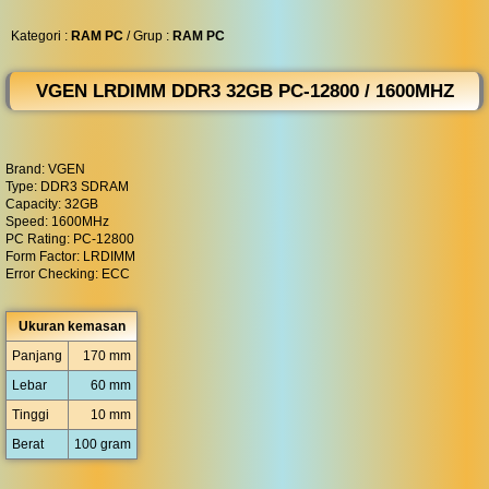
◀︎
...
Kategori :
RAM PC
/ Grup :
RAM PC
VGEN LRDIMM DDR3 32GB PC-12800 / 1600MHZ
Brand: VGEN
Type: DDR3 SDRAM
Capacity: 32GB
Speed: 1600MHz
PC Rating: PC-12800
Form Factor: LRDIMM
Error Checking: ECC
Ukuran kemasan
Panjang
170 mm
Lebar
60 mm
Tinggi
10 mm
Berat
100 gram