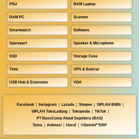
PSU
RAM Laptop
RAM PC
Scanner
Smartwatch
Software
Sparepart
Speaker & Microphone
SSD
Storage Case
Tinta
UPS & Baterai
USB Hub & Extension
VGA
Facebook
|
Instagram
|
Lazada
|
Shopee
|
SIPLAH BliBli
|
SIPLAH TokoLadang
|
Tokopedia
|
TikTok
|
PT BassComp Abadi Sejahtera (BAS)
Tema
|
Animasi
|
Huruf
|
©Gemini**ERP