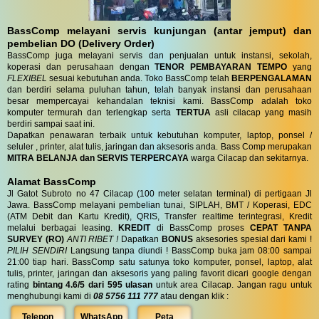
BassComp melayani servis kunjungan (antar jemput) dan
pembelian DO (Delivery Order)
BassComp juga melayani servis dan penjualan untuk instansi, sekolah,
koperasi dan perusahaan dengan
TENOR PEMBAYARAN TEMPO
yang
FLEXIBEL
sesuai kebutuhan anda. Toko BassComp telah
BERPENGALAMAN
dan berdiri selama puluhan tahun, telah banyak instansi dan perusahaan
besar mempercayai kehandalan teknisi kami. BassComp adalah toko
komputer termurah dan terlengkap serta
TERTUA
asli cilacap yang masih
berdiri sampai saat ini.
Dapatkan penawaran terbaik untuk kebutuhan komputer, laptop, ponsel /
seluler , printer, alat tulis, jaringan dan aksesoris anda. Bass Comp merupakan
MITRA BELANJA dan SERVIS TERPERCAYA
warga Cilacap dan sekitarnya.
Alamat BassComp
Jl Gatot Subroto no 47 Cilacap (100 meter selatan terminal) di pertigaan Jl
Jawa. BassComp melayani pembelian tunai, SIPLAH, BMT / Koperasi, EDC
(ATM Debit dan Kartu Kredit), QRIS, Transfer realtime terintegrasi, Kredit
melalui berbagai leasing.
KREDIT
di BassComp proses
CEPAT TANPA
SURVEY (RO)
ANTI RIBET !
Dapatkan
BONUS
aksesories spesial dari kami !
PILIH SENDIRI
Langsung tanpa diundi ! BassComp buka jam 08:00 sampai
21:00 tiap hari. BassComp satu satunya toko komputer, ponsel, laptop, alat
tulis, printer, jaringan dan aksesoris yang paling favorit dicari google dengan
rating
bintang 4.6/5 dari 595 ulasan
untuk area Cilacap. Jangan ragu untuk
menghubungi kami di
08 5756 111 777
atau dengan klik :
Telepon
WhatsApp
Peta