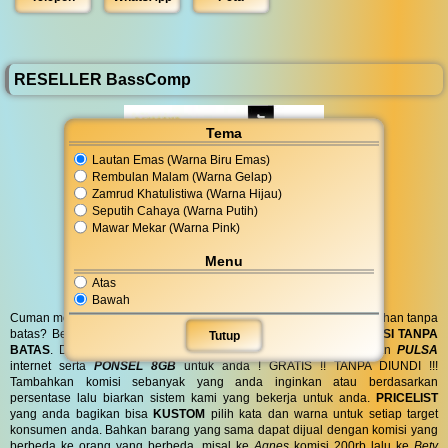
RESELLER BassComp
Tema
Lautan Emas (Warna Biru Emas)
Rembulan Malam (Warna Gelap)
Zamrud Khatulistiwa (Warna Hijau)
Seputih Cahaya (Warna Putih)
Mawar Mekar (Warna Pink)
Menu
Atas
Bawah
Cuman modal posting di media sosial bisa dapat penghasilan tambahan tanpa
batas? Bergabung menjadi
RESELLER
kami serta dapatkan
KOMISI TANPA
Tutup
BATAS
. Dapatkan
BINGKISAN PARCEL
di hari spesial anda dan
PULSA
internet serta
PONSEL 8GB
untuk anda ! GRATIS !! TANPA DIUNDI !!!
Tambahkan komisi sebanyak yang anda inginkan atau berdasarkan
persentase lalu biarkan sistem kami yang bekerja untuk anda.
PRICELIST
yang anda bagikan bisa
KUSTOM
pilih kata dan warna untuk setiap target
konsumen anda. Bahkan barang yang sama dapat dijual dengan komisi yang
berbeda ke orang yang berbeda, misal ke
Agnes
komisi 200rb lalu ke
Bety