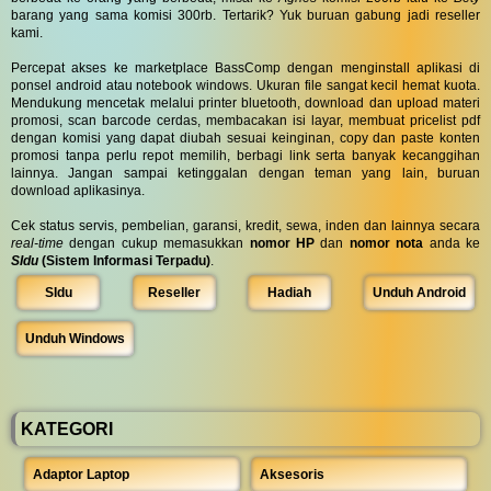
barang yang sama komisi 300rb. Tertarik? Yuk buruan gabung jadi reseller
kami.
Percepat akses ke marketplace BassComp dengan menginstall aplikasi di
ponsel android atau notebook windows. Ukuran file sangat kecil hemat kuota.
Mendukung mencetak melalui printer bluetooth, download dan upload materi
promosi, scan barcode cerdas, membacakan isi layar, membuat pricelist pdf
dengan komisi yang dapat diubah sesuai keinginan, copy dan paste konten
promosi tanpa perlu repot memilih, berbagi link serta banyak kecanggihan
lainnya. Jangan sampai ketinggalan dengan teman yang lain, buruan
download aplikasinya.
Cek status servis, pembelian, garansi, kredit, sewa, inden dan lainnya secara
real-time
dengan cukup memasukkan
nomor HP
dan
nomor nota
anda ke
SIdu
(Sistem Informasi Terpadu)
.
SIdu
Reseller
Hadiah
Unduh Android
Unduh Windows
KATEGORI
Adaptor Laptop
Aksesoris