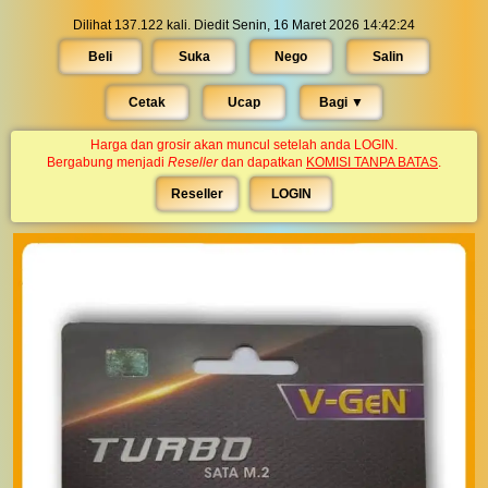
Dilihat 137.122 kali. Diedit Senin, 16 Maret 2026 14:42:24
Beli
Suka
Nego
Salin
Cetak
Ucap
Bagi ▼︎
Harga dan grosir akan muncul setelah anda LOGIN.
Bergabung menjadi
Reseller
dan dapatkan
KOMISI TANPA BATAS
.
Reseller
LOGIN