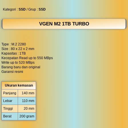
◀︎
...
Kategori :
SSD
/ Grup :
SSD
VGEN M2 1TB TURBO
Type : M.2 2280
Size : 80 x 22 x 2 mm
Kapasitas : 1TB
Kecepatan Read up to 550 MBps
Write up to 520 MBps
Barang baru dan original
Garansi resmi
Ukuran kemasan
Panjang
140 mm
Lebar
110 mm
Tinggi
20 mm
Berat
200 gram