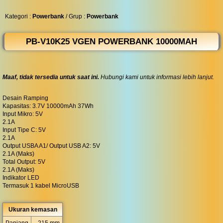
◀︎
...
Kategori :
Powerbank
/ Grup :
Powerbank
PB-V10K25 VGEN POWERBANK 10000MAH
Maaf, tidak tersedia untuk saat ini.
Hubungi kami untuk informasi lebih lanjut.
Desain Ramping
Kapasitas: 3.7V 10000mAh 37Wh
Input Mikro: 5V
2.1A
Input Tipe C: 5V
2.1A
Output USBA A1/ Output USB A2: 5V
2.1A (Maks)
Total Output: 5V
2.1A (Maks)
Indikator LED
Termasuk 1 kabel MicroUSB
Ukuran kemasan