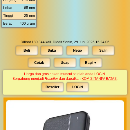
Panjang
215 mm
Lebar
85 mm
Tinggi
25 mm
Berat
400 gram
Dilihat 189.344 kali. Diedit Senin, 29 Juni 2026 16:24:06
Beli
Suka
Nego
Salin
Cetak
Ucap
Bagi ▼︎
Harga dan grosir akan muncul setelah anda LOGIN.
Bergabung menjadi
Reseller
dan dapatkan
KOMISI TANPA BATAS
.
Reseller
LOGIN