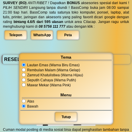
SURVEY (RO)
ANTI RIBET !
Dapatkan
BONUS
aksesories spesial dari kami !
PILIH SENDIRI
Langsung tanpa diundi ! BassComp buka jam 08:00 sampai
21:00 tiap hari. BassComp satu satunya toko komputer, ponsel, laptop, alat
tulis, printer, jaringan dan aksesoris yang paling favorit dicari google dengan
rating
bintang 4.6/5 dari 595 ulasan
untuk area Cilacap. Jangan ragu untuk
menghubungi kami di
08 5756 111 777
atau dengan klik :
Telepon
WhatsApp
Peta
Tema
RESELLER BassComp
Lautan Emas (Warna Biru Emas)
Rembulan Malam (Warna Gelap)
Zamrud Khatulistiwa (Warna Hijau)
Seputih Cahaya (Warna Putih)
Mawar Mekar (Warna Pink)
Menu
Atas
Bawah
Tutup
Cuman modal posting di media sosial bisa dapat penghasilan tambahan tanpa