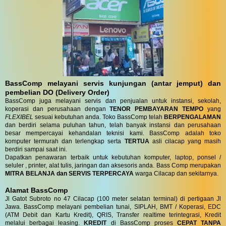
BassComp melayani servis kunjungan (antar jemput) dan
pembelian DO (Delivery Order)
BassComp juga melayani servis dan penjualan untuk instansi, sekolah,
koperasi dan perusahaan dengan
TENOR PEMBAYARAN TEMPO
yang
FLEXIBEL
sesuai kebutuhan anda. Toko BassComp telah
BERPENGALAMAN
dan berdiri selama puluhan tahun, telah banyak instansi dan perusahaan
besar mempercayai kehandalan teknisi kami. BassComp adalah toko
komputer termurah dan terlengkap serta
TERTUA
asli cilacap yang masih
berdiri sampai saat ini.
Dapatkan penawaran terbaik untuk kebutuhan komputer, laptop, ponsel /
seluler , printer, alat tulis, jaringan dan aksesoris anda. Bass Comp merupakan
MITRA BELANJA dan SERVIS TERPERCAYA
warga Cilacap dan sekitarnya.
Alamat BassComp
Jl Gatot Subroto no 47 Cilacap (100 meter selatan terminal) di pertigaan Jl
Jawa. BassComp melayani pembelian tunai, SIPLAH, BMT / Koperasi, EDC
(ATM Debit dan Kartu Kredit), QRIS, Transfer realtime terintegrasi, Kredit
melalui berbagai leasing.
KREDIT
di BassComp proses
CEPAT TANPA