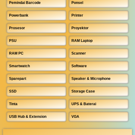
Pemindai Barcode
Ponsel
Powerbank
Printer
Prosesor
Proyektor
PSU
RAM Laptop
RAM PC
Scanner
Smartwatch
Software
Sparepart
Speaker & Microphone
SSD
Storage Case
Tinta
UPS & Baterai
USB Hub & Extension
VGA