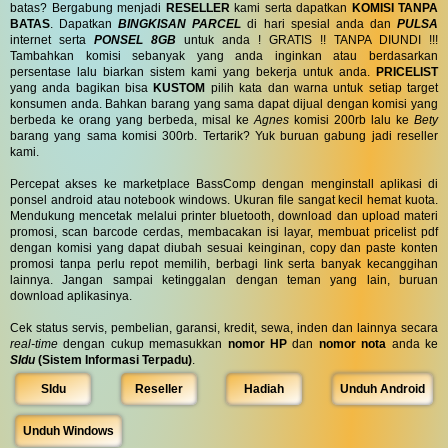
batas? Bergabung menjadi
RESELLER
kami serta dapatkan
KOMISI TANPA
BATAS
. Dapatkan
BINGKISAN PARCEL
di hari spesial anda dan
PULSA
internet serta
PONSEL 8GB
untuk anda ! GRATIS !! TANPA DIUNDI !!!
Tambahkan komisi sebanyak yang anda inginkan atau berdasarkan
persentase lalu biarkan sistem kami yang bekerja untuk anda.
PRICELIST
yang anda bagikan bisa
KUSTOM
pilih kata dan warna untuk setiap target
konsumen anda. Bahkan barang yang sama dapat dijual dengan komisi yang
berbeda ke orang yang berbeda, misal ke
Agnes
komisi 200rb lalu ke
Bety
barang yang sama komisi 300rb. Tertarik? Yuk buruan gabung jadi reseller
kami.
Percepat akses ke marketplace BassComp dengan menginstall aplikasi di
ponsel android atau notebook windows. Ukuran file sangat kecil hemat kuota.
Mendukung mencetak melalui printer bluetooth, download dan upload materi
promosi, scan barcode cerdas, membacakan isi layar, membuat pricelist pdf
dengan komisi yang dapat diubah sesuai keinginan, copy dan paste konten
promosi tanpa perlu repot memilih, berbagi link serta banyak kecanggihan
lainnya. Jangan sampai ketinggalan dengan teman yang lain, buruan
download aplikasinya.
Cek status servis, pembelian, garansi, kredit, sewa, inden dan lainnya secara
real-time
dengan cukup memasukkan
nomor HP
dan
nomor nota
anda ke
SIdu
(Sistem Informasi Terpadu)
.
SIdu
Reseller
Hadiah
Unduh Android
Unduh Windows