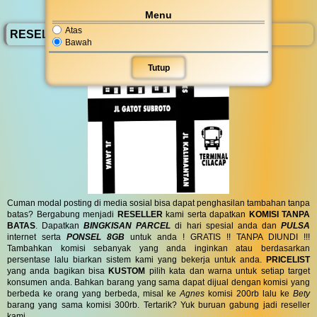
Menu
Atas
RESELLER BassComp
Bawah
Tutup
Cuman modal posting di media sosial bisa dapat penghasilan tambahan tanpa
batas? Bergabung menjadi
RESELLER
kami serta dapatkan
KOMISI TANPA
BATAS
. Dapatkan
BINGKISAN PARCEL
di hari spesial anda dan
PULSA
internet serta
PONSEL 8GB
untuk anda ! GRATIS !! TANPA DIUNDI !!!
Tambahkan komisi sebanyak yang anda inginkan atau berdasarkan
persentase lalu biarkan sistem kami yang bekerja untuk anda.
PRICELIST
yang anda bagikan bisa
KUSTOM
pilih kata dan warna untuk setiap target
konsumen anda. Bahkan barang yang sama dapat dijual dengan komisi yang
berbeda ke orang yang berbeda, misal ke
Agnes
komisi 200rb lalu ke
Bety
barang yang sama komisi 300rb. Tertarik? Yuk buruan gabung jadi reseller
kami.