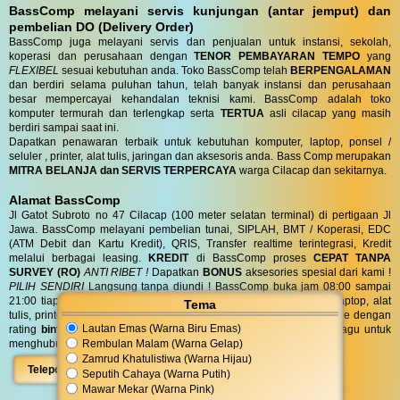
BassComp melayani servis kunjungan (antar jemput) dan
pembelian DO (Delivery Order)
BassComp juga melayani servis dan penjualan untuk instansi, sekolah,
koperasi dan perusahaan dengan
TENOR PEMBAYARAN TEMPO
yang
FLEXIBEL
sesuai kebutuhan anda. Toko BassComp telah
BERPENGALAMAN
dan berdiri selama puluhan tahun, telah banyak instansi dan perusahaan
besar mempercayai kehandalan teknisi kami. BassComp adalah toko
komputer termurah dan terlengkap serta
TERTUA
asli cilacap yang masih
berdiri sampai saat ini.
Dapatkan penawaran terbaik untuk kebutuhan komputer, laptop, ponsel /
seluler , printer, alat tulis, jaringan dan aksesoris anda. Bass Comp merupakan
MITRA BELANJA dan SERVIS TERPERCAYA
warga Cilacap dan sekitarnya.
Alamat BassComp
Jl Gatot Subroto no 47 Cilacap (100 meter selatan terminal) di pertigaan Jl
Jawa. BassComp melayani pembelian tunai, SIPLAH, BMT / Koperasi, EDC
(ATM Debit dan Kartu Kredit), QRIS, Transfer realtime terintegrasi, Kredit
melalui berbagai leasing.
KREDIT
di BassComp proses
CEPAT TANPA
SURVEY (RO)
ANTI RIBET !
Dapatkan
BONUS
aksesories spesial dari kami !
PILIH SENDIRI
Langsung tanpa diundi ! BassComp buka jam 08:00 sampai
21:00 tiap hari. BassComp satu satunya toko komputer, ponsel, laptop, alat
Tema
tulis, printer, jaringan dan aksesoris yang paling favorit dicari google dengan
Lautan Emas (Warna Biru Emas)
rating
bintang 4.6/5 dari 595 ulasan
untuk area Cilacap. Jangan ragu untuk
Rembulan Malam (Warna Gelap)
menghubungi kami di
08 5756 111 777
atau dengan klik :
Zamrud Khatulistiwa (Warna Hijau)
Telepon
WhatsApp
Peta
Seputih Cahaya (Warna Putih)
Mawar Mekar (Warna Pink)