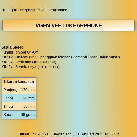
◀︎
...
Kategori :
Earphone
/ Grup :
Earphone
VGEN VEP1-08 EARPHONE
Suara Stereo
Fungsi Tombol On-Off :
Klik 1x : On Mati (untuk panggilan telepon) Berhenti Putar (untuk musik)
Klik 2x : Berikutnya (untuk musik)
Klik 3x : Sebelumnya (untuk musik)
Ukuran kemasan
Panjang
170 mm
Lebar
90 mm
Tinggi
18 mm
Berat
60 gram
Dilihat 172.760 kali. Diedit Sabtu, 08 Februari 2025 14:37:12