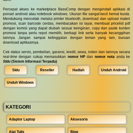
Percepat akses ke marketplace BassComp dengan menginstall aplikasi di
ponsel android atau notebook windows. Ukuran file sangat kecil hemat kuota.
Mendukung mencetak melalui printer bluetooth, download dan upload materi
promosi, scan barcode cerdas, membacakan isi layar, membuat pricelist pdf
dengan komisi yang dapat diubah sesuai keinginan, copy dan paste konten
promosi tanpa perlu repot memilih, berbagi link serta banyak kecanggihan
lainnya. Jangan sampai ketinggalan dengan teman yang lain, buruan
download aplikasinya.
Cek status servis, pembelian, garansi, kredit, sewa, inden dan lainnya secara
real-time
dengan cukup memasukkan
nomor HP
dan
nomor nota
anda ke
SIdu
(Sistem Informasi Terpadu)
.
SIdu
Reseller
Hadiah
Unduh Android
Unduh Windows
KATEGORI
Adaptor Laptop
Aksesoris
Alat Tulis
Blog