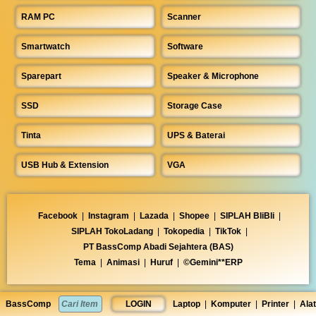
RAM PC
Scanner
Smartwatch
Software
Sparepart
Speaker & Microphone
SSD
Storage Case
Tinta
UPS & Baterai
USB Hub & Extension
VGA
Facebook
|
Instagram
|
Lazada
|
Shopee
|
SIPLAH BliBli
|
SIPLAH TokoLadang
|
Tokopedia
|
TikTok
|
PT BassComp Abadi Sejahtera (BAS)
Tema
|
Animasi
|
Huruf
|
©Gemini**ERP
BassComp
LOGIN
Laptop
|
Komputer
|
Printer
|
Alat