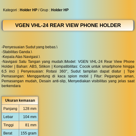
◀︎
...
Kategori :
Holder HP
/ Grup :
Holder HP
VGEN VHL-24 REAR VIEW PHONE HOLDER
-Penyesuaian Sudut yang bebas.\
-Stabilitas Ganda.\
-Kepala Atas Navigasi.\
-Navigasi Satu Tangan yang mudah.\Model: VGEN VHL-24 Rear View Phone
Holder | Bahan: ABS, Silikon | Kompatibilitas: Cocok untuk smartphone hingga
6,5 inci | Penyesuaian: Rotasi 360°, Sudut tampilan dapat diatur | Tipe
Pemasangan: Menggantung di kaca spion mobil | Fitur: Pegangan aman,
Pemasangan mudah, Desain anti-slip, Menyediakan visibilitas yang jelas saat
berkendara
Ukuran kemasan
Panjang
128 mm
Lebar
104 mm
Tinggi
81 mm
Berat
155 gram