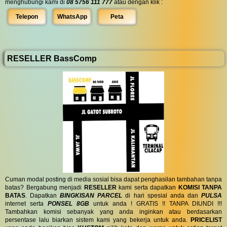
menghubungi kami di
08 5756 111 777
atau dengan klik :
Telepon
WhatsApp
Peta
RESELLER BassComp
Cuman modal posting di media sosial bisa dapat penghasilan tambahan tanpa
batas? Bergabung menjadi
RESELLER
kami serta dapatkan
KOMISI TANPA
BATAS
. Dapatkan
BINGKISAN PARCEL
di hari spesial anda dan
PULSA
internet serta
PONSEL 8GB
untuk anda ! GRATIS !! TANPA DIUNDI !!!
Tambahkan komisi sebanyak yang anda inginkan atau berdasarkan
persentase lalu biarkan sistem kami yang bekerja untuk anda.
PRICELIST