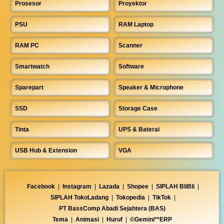
Prosesor
Proyektor
PSU
RAM Laptop
RAM PC
Scanner
Smartwatch
Software
Sparepart
Speaker & Microphone
SSD
Storage Case
Tinta
UPS & Baterai
USB Hub & Extension
VGA
Facebook
|
Instagram
|
Lazada
|
Shopee
|
SIPLAH BliBli
|
SIPLAH TokoLadang
|
Tokopedia
|
TikTok
|
PT BassComp Abadi Sejahtera (BAS)
Tema
|
Animasi
|
Huruf
|
©Gemini**ERP