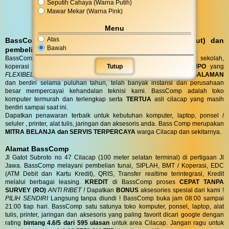
Seputih Cahaya (Warna Putih)
Mawar Mekar (Warna Pink)
Menu
Atas
BassComp melayani servis kunjungan (antar jemput) dan
Bawah
pembelian DO (Delivery Order)
BassComp juga melayani servis dan penjualan untuk instansi, sekolah,
Tutup
koperasi dan perusahaan dengan
TENOR PEMBAYARAN TEMPO
yang
FLEXIBEL
sesuai kebutuhan anda. Toko BassComp telah
BERPENGALAMAN
dan berdiri selama puluhan tahun, telah banyak instansi dan perusahaan
besar mempercayai kehandalan teknisi kami. BassComp adalah toko
komputer termurah dan terlengkap serta
TERTUA
asli cilacap yang masih
berdiri sampai saat ini.
Dapatkan penawaran terbaik untuk kebutuhan komputer, laptop, ponsel /
seluler , printer, alat tulis, jaringan dan aksesoris anda. Bass Comp merupakan
MITRA BELANJA dan SERVIS TERPERCAYA
warga Cilacap dan sekitarnya.
Alamat BassComp
Jl Gatot Subroto no 47 Cilacap (100 meter selatan terminal) di pertigaan Jl
Jawa. BassComp melayani pembelian tunai, SIPLAH, BMT / Koperasi, EDC
(ATM Debit dan Kartu Kredit), QRIS, Transfer realtime terintegrasi, Kredit
melalui berbagai leasing.
KREDIT
di BassComp proses
CEPAT TANPA
SURVEY (RO)
ANTI RIBET !
Dapatkan
BONUS
aksesories spesial dari kami !
PILIH SENDIRI
Langsung tanpa diundi ! BassComp buka jam 08:00 sampai
21:00 tiap hari. BassComp satu satunya toko komputer, ponsel, laptop, alat
tulis, printer, jaringan dan aksesoris yang paling favorit dicari google dengan
rating
bintang 4.6/5 dari 595 ulasan
untuk area Cilacap. Jangan ragu untuk