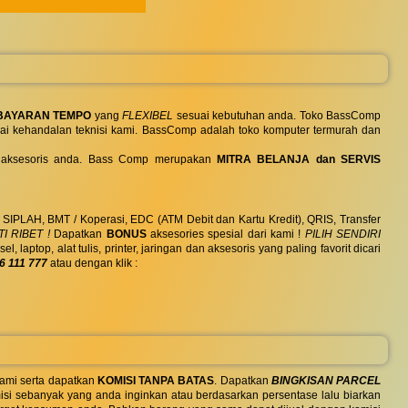
BAYARAN TEMPO
yang
FLEXIBEL
sesuai kebutuhan anda. Toko BassComp
ai kehandalan teknisi kami. BassComp adalah toko komputer termurah dan
 dan aksesoris anda. Bass Comp merupakan
MITRA BELANJA dan SERVIS
, SIPLAH, BMT / Koperasi, EDC (ATM Debit dan Kartu Kredit), QRIS, Transfer
I RIBET !
Dapatkan
BONUS
aksesories spesial dari kami !
PILIH SENDIRI
ptop, alat tulis, printer, jaringan dan aksesoris yang paling favorit dicari
6 111 777
atau dengan klik :
ami serta dapatkan
KOMISI TANPA BATAS
. Dapatkan
BINGKISAN PARCEL
si sebanyak yang anda inginkan atau berdasarkan persentase lalu biarkan