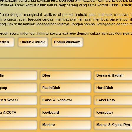
PRICELIST
yang anda bagikan bisa
KUSTOM
pilih kata dan warna untuk setiap
 misal ke
Agnes
komisi 200rb lalu ke
Bety
barang yang sama komisi 300rb. Tertarik
omp dengan menginstall aplikasi di ponsel android atau notebook windows. Uk
ri promosi, scan barcode cerdas, membacakan isi layar, membuat pricelist pdf
rbagi link serta banyak kecanggihan lainnya. Jangan sampai ketinggalan dengan t
 kredit, sewa, inden dan lainnya secara
real-time
dengan cukup memasukkan
nomo
adiah
Unduh Android
Unduh Windows
lis
Blog
Bonus & Hadiah
ptop
Flash Disk
Hard Disk
ck & Wheel
Kabel & Konektor
Kabel Data
a & CCTV
Keyboard
Komputer
Monitor
Mouse & Stylus Pen