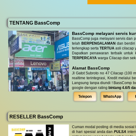
TENTANG BassComp
BassComp melayani servis kunj
BassComp juga melayani servis dan p
telah
BERPENGALAMAN
dan berdiri
terlengkap serta
TERTUA
asli cilacap 
Dapatkan penawaran terbaik untuk ke
TERPERCAYA
warga Cilacap dan seki
Alamat BassComp
Jl Gatot Subroto no 47 Cilacap (100 m
realtime terintegrasi, Kredit melalui 
Langsung tanpa diundi ! BassComp buka 
google dengan rating
bintang 4.6/5 da
Telepon
WhatsApp
RESELLER BassComp
Cuman modal posting di media sosial
di hari spesial anda dan
PULSA
inter