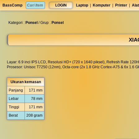
set
BassComp
LOGIN
Laptop
|
Komputer
|
Printer
|
Alat
anti
lelet
◀︎
Kategori :
Ponsel
/ Grup :
Ponsel
XIA
Layar: 6.9 inci IPS LCD, Resolusi HD+ (720 x 1640 piksel), Refresh Rate 120H
Prosesor: Unisoc T7250 (12nm), Octa-core (2x 1.8 GHz Cortex-A75 & 6x 1.6 
Ukuran kemasan
Panjang
171 mm
Lebar
78 mm
Tinggi
171 mm
Berat
208 gram