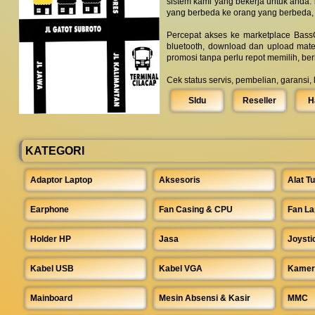
sistem kami yang bekerja untuk anda.
yang berbeda ke orang yang berbeda,
Percepat akses ke marketplace BassC
bluetooth, download dan upload mate
promosi tanpa perlu repot memilih, be
Cek status servis, pembelian, garansi,
SIdu
Reseller
H
KATEGORI
Adaptor Laptop
Aksesoris
Alat Tu
Earphone
Fan Casing & CPU
Fan La
Holder HP
Jasa
Joysti
Kabel USB
Kabel VGA
Kamer
Mainboard
Mesin Absensi & Kasir
MMC