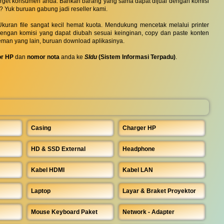
 target konsumen anda. Bahkan barang yang sama dapat dijual dengan komisi
? Yuk buruan gabung jadi reseller kami.
uran file sangat kecil hemat kuota. Mendukung mencetak melalui printer
 dengan komisi yang dapat diubah sesuai keinginan, copy dan paste konten
eman yang lain, buruan download aplikasinya.
r HP
dan
nomor nota
anda ke
SIdu
(Sistem Informasi Terpadu)
.
Casing
Charger HP
HD & SSD External
Headphone
Kabel HDMI
Kabel LAN
Laptop
Layar & Braket Proyektor
Mouse Keyboard Paket
Network - Adapter