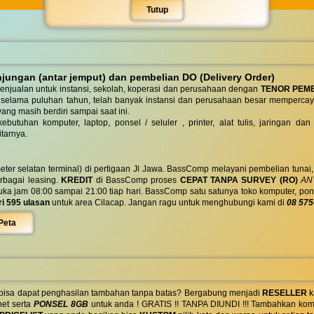
Tutup
ungan (antar jemput) dan pembelian DO (Delivery Order)
enjualan untuk instansi, sekolah, koperasi dan perusahaan dengan
TENOR PEM
 selama puluhan tahun, telah banyak instansi dan perusahaan besar mempercay
yang masih berdiri sampai saat ini.
butuhan komputer, laptop, ponsel / seluler , printer, alat tulis, jaringan
tarnya.
eter selatan terminal) di pertigaan Jl Jawa. BassComp melayani pembelian tunai
berbagai leasing.
KREDIT
di BassComp proses
CEPAT TANPA SURVEY (RO)
ANT
jam 08:00 sampai 21:00 tiap hari. BassComp satu satunya toko komputer, ponsel, la
ri 595 ulasan
untuk area Cilacap. Jangan ragu untuk menghubungi kami di
08 575
Peta
 bisa dapat penghasilan tambahan tanpa batas? Bergabung menjadi
RESELLER
k
net serta
PONSEL 8GB
untuk anda ! GRATIS !! TANPA DIUNDI !!! Tambahkan komi