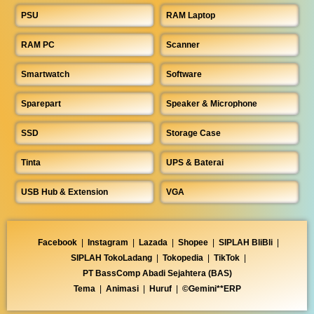
PSU
RAM Laptop
RAM PC
Scanner
Smartwatch
Software
Sparepart
Speaker & Microphone
SSD
Storage Case
Tinta
UPS & Baterai
USB Hub & Extension
VGA
Facebook
|
Instagram
|
Lazada
|
Shopee
|
SIPLAH BliBli
|
SIPLAH TokoLadang
|
Tokopedia
|
TikTok
|
PT BassComp Abadi Sejahtera (BAS)
Tema
|
Animasi
|
Huruf
|
©Gemini**ERP