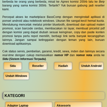
berbeda ke orang yang berbeda, misal ke
Agnes
komisi 200rb lalu ke
Bety
barang yang sama komisi 300rb. Tertarik? Yuk buruan gabung jadi reseller
kami.
Percepat akses ke marketplace BassComp dengan menginstall aplikasi di
ponsel android atau notebook windows. Ukuran file sangat kecil hemat kuota.
Mendukung mencetak melalui printer bluetooth, download dan upload materi
promosi, scan barcode cerdas, membacakan isi layar, membuat pricelist pdf
dengan komisi yang dapat diubah sesuai keinginan, copy dan paste konten
promosi tanpa perlu repot memilih, berbagi link serta banyak kecanggihan
lainnya. Jangan sampai ketinggalan dengan teman yang lain, buruan
download aplikasinya.
Cek status servis, pembelian, garansi, kredit, sewa, inden dan lainnya secara
real-time
dengan cukup memasukkan
nomor HP
dan
nomor nota
anda ke
SIdu
(Sistem Informasi Terpadu)
.
SIdu
Reseller
Hadiah
Unduh Android
Unduh Windows
KATEGORI
Adaptor Laptop
Aksesoris