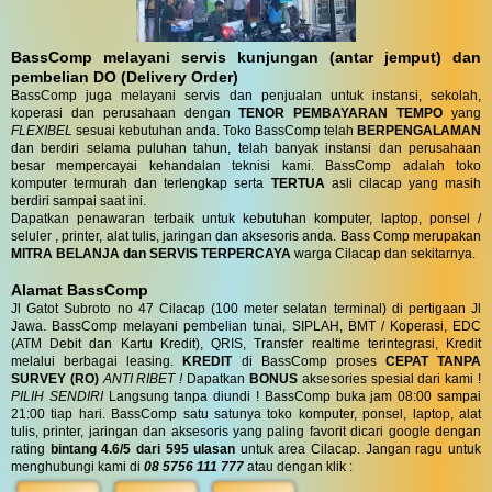
BassComp melayani servis kunjungan (antar jemput) dan
pembelian DO (Delivery Order)
BassComp juga melayani servis dan penjualan untuk instansi, sekolah,
koperasi dan perusahaan dengan
TENOR PEMBAYARAN TEMPO
yang
FLEXIBEL
sesuai kebutuhan anda. Toko BassComp telah
BERPENGALAMAN
dan berdiri selama puluhan tahun, telah banyak instansi dan perusahaan
besar mempercayai kehandalan teknisi kami. BassComp adalah toko
komputer termurah dan terlengkap serta
TERTUA
asli cilacap yang masih
berdiri sampai saat ini.
Dapatkan penawaran terbaik untuk kebutuhan komputer, laptop, ponsel /
seluler , printer, alat tulis, jaringan dan aksesoris anda. Bass Comp merupakan
MITRA BELANJA dan SERVIS TERPERCAYA
warga Cilacap dan sekitarnya.
Alamat BassComp
Jl Gatot Subroto no 47 Cilacap (100 meter selatan terminal) di pertigaan Jl
Jawa. BassComp melayani pembelian tunai, SIPLAH, BMT / Koperasi, EDC
(ATM Debit dan Kartu Kredit), QRIS, Transfer realtime terintegrasi, Kredit
melalui berbagai leasing.
KREDIT
di BassComp proses
CEPAT TANPA
SURVEY (RO)
ANTI RIBET !
Dapatkan
BONUS
aksesories spesial dari kami !
PILIH SENDIRI
Langsung tanpa diundi ! BassComp buka jam 08:00 sampai
21:00 tiap hari. BassComp satu satunya toko komputer, ponsel, laptop, alat
tulis, printer, jaringan dan aksesoris yang paling favorit dicari google dengan
rating
bintang 4.6/5 dari 595 ulasan
untuk area Cilacap. Jangan ragu untuk
menghubungi kami di
08 5756 111 777
atau dengan klik :