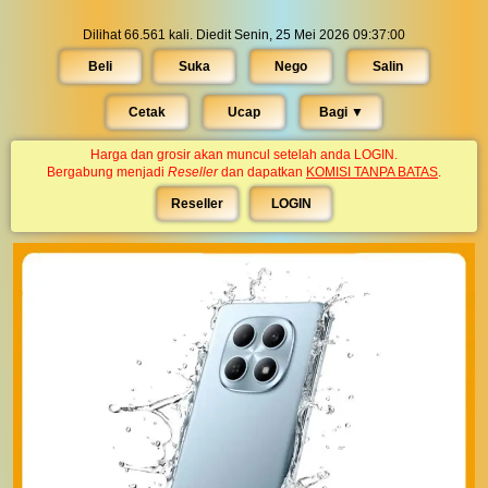
Dilihat 66.561 kali. Diedit Senin, 25 Mei 2026 09:37:00
Beli
Suka
Nego
Salin
Cetak
Ucap
Bagi ▼︎
Harga dan grosir akan muncul setelah anda LOGIN.
Bergabung menjadi
Reseller
dan dapatkan
KOMISI TANPA BATAS
.
Reseller
LOGIN