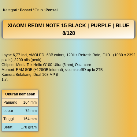
◀︎
...
Kategori :
Ponsel
/ Grup :
Ponsel
XIAOMI REDMI NOTE 15 BLACK | PURPLE | BLUE
8/128
Layar: 6,77 inci, AMOLED, 68B colors, 120Hz Refresh Rate, FHD+ (1080 x 2392
pixels), 3200 nits (peak)
Chipset: MediaTek Helio G100-Ultra (6 nm), Octa-core
Memori: RAM 8GB (+128GB Internal), slot microSD up to 2TB
Kamera Belakang: Dual 108 MP (f
1.7,
Ukuran kemasan
Panjang
164 mm
Lebar
75 mm
Tinggi
164 mm
Berat
178 gram