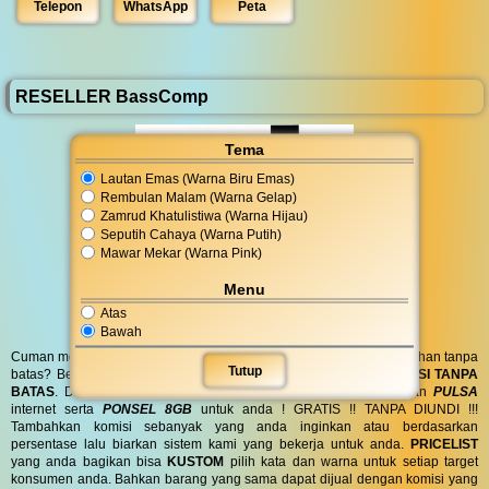
Telepon
WhatsApp
Peta
RESELLER BassComp
Tema
Lautan Emas (Warna Biru Emas)
Rembulan Malam (Warna Gelap)
Zamrud Khatulistiwa (Warna Hijau)
Seputih Cahaya (Warna Putih)
Mawar Mekar (Warna Pink)
Menu
Atas
Bawah
Cuman modal posting di media sosial bisa dapat penghasilan tambahan tanpa
Tutup
batas? Bergabung menjadi
RESELLER
kami serta dapatkan
KOMISI TANPA
BATAS
. Dapatkan
BINGKISAN PARCEL
di hari spesial anda dan
PULSA
internet serta
PONSEL 8GB
untuk anda ! GRATIS !! TANPA DIUNDI !!!
Tambahkan komisi sebanyak yang anda inginkan atau berdasarkan
persentase lalu biarkan sistem kami yang bekerja untuk anda.
PRICELIST
yang anda bagikan bisa
KUSTOM
pilih kata dan warna untuk setiap target
konsumen anda. Bahkan barang yang sama dapat dijual dengan komisi yang