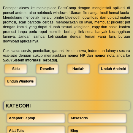
Percepat akses ke marketplace BassComp dengan menginstall aplikasi di
ponsel android atau notebook windows. Ukuran file sangat kecil hemat kuota.
Mendukung mencetak melalui printer bluetooth, download dan upload materi
promosi, scan barcode cerdas, membacakan isi layar, membuat pricelist pdf
dengan komisi yang dapat diubah sesuai keinginan, copy dan paste konten
promosi tanpa perlu repot memilih, berbagi link serta banyak kecanggihan
lainnya. Jangan sampai ketinggalan dengan teman yang lain, buruan
download aplikasinya.
Cek status servis, pembelian, garansi, kredit, sewa, inden dan lainnya secara
real-time
dengan cukup memasukkan
nomor HP
dan
nomor nota
anda ke
SIdu
(Sistem Informasi Terpadu)
.
SIdu
Reseller
Hadiah
Unduh Android
Unduh Windows
KATEGORI
Adaptor Laptop
Aksesoris
Alat Tulis
Blog