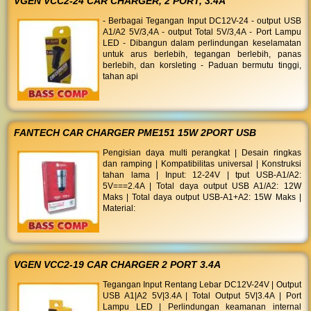
VGEN VCC2-24 CAR CHARGER, 2 PORT, 3.4A
- Berbagai Tegangan Input DC12V-24 - output USB
A1/A2 5V/3,4A - output Total 5V/3,4A - Port Lampu
LED - Dibangun dalam perlindungan keselamatan
untuk arus berlebih, tegangan berlebih, panas
berlebih, dan korsleting - Paduan bermutu tinggi,
tahan api
FANTECH CAR CHARGER PME151 15W 2PORT USB
Pengisian daya multi perangkat | Desain ringkas
dan ramping | Kompatibilitas universal | Konstruksi
tahan lama | Input: 12-24V | tput USB-A1/A2:
5V===2.4A | Total daya output USB A1/A2: 12W
Maks | Total daya output USB-A1+A2: 15W Maks |
Material:
VGEN VCC2-19 CAR CHARGER 2 PORT 3.4A
Tegangan Input Rentang Lebar DC12V-24V | Output
USB A1|A2 5V|3.4A | Total Output 5V|3.4A | Port
Lampu LED | Perlindungan keamanan internal