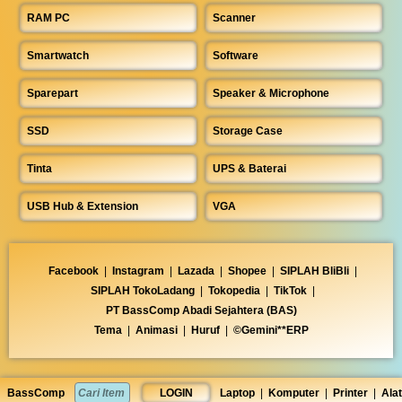
RAM PC
Scanner
Smartwatch
Software
Sparepart
Speaker & Microphone
SSD
Storage Case
Tinta
UPS & Baterai
USB Hub & Extension
VGA
Facebook
|
Instagram
|
Lazada
|
Shopee
|
SIPLAH BliBli
|
SIPLAH TokoLadang
|
Tokopedia
|
TikTok
|
PT BassComp Abadi Sejahtera (BAS)
Tema
|
Animasi
|
Huruf
|
©Gemini**ERP
BassComp
LOGIN
Laptop
|
Komputer
|
Printer
|
Alat