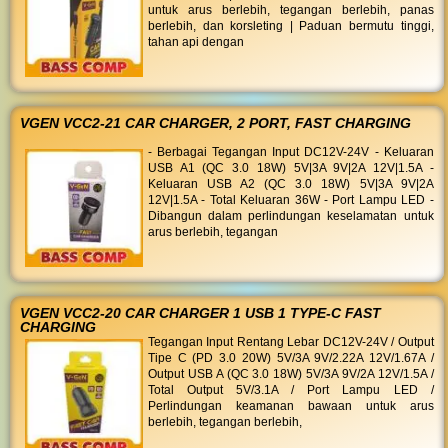
untuk arus berlebih, tegangan berlebih, panas
berlebih, dan korsleting | Paduan bermutu tinggi,
tahan api dengan
VGEN VCC2-21 CAR CHARGER, 2 PORT, FAST CHARGING
- Berbagai Tegangan Input DC12V-24V - Keluaran
USB A1 (QC 3.0 18W) 5V|3A 9V|2A 12V|1.5A -
Keluaran USB A2 (QC 3.0 18W) 5V|3A 9V|2A
12V|1.5A - Total Keluaran 36W - Port Lampu LED -
Dibangun dalam perlindungan keselamatan untuk
arus berlebih, tegangan
VGEN VCC2-20 CAR CHARGER 1 USB 1 TYPE-C FAST
CHARGING
Tegangan Input Rentang Lebar DC12V-24V / Output
Tipe C (PD 3.0 20W) 5V/3A 9V/2.22A 12V/1.67A /
Output USB A (QC 3.0 18W) 5V/3A 9V/2A 12V/1.5A /
Total Output 5V/3.1A / Port Lampu LED /
Perlindungan keamanan bawaan untuk arus
berlebih, tegangan berlebih,