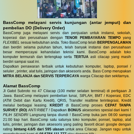
BassComp melayani servis kunjungan (antar jemput) dan
pembelian DO (Delivery Order)
BassComp juga melayani servis dan penjualan untuk instansi, sekolah,
koperasi dan perusahaan dengan
TENOR PEMBAYARAN TEMPO
yang
FLEXIBEL
sesuai kebutuhan anda. Toko BassComp telah
BERPENGALAMAN
dan berdiri selama puluhan tahun, telah banyak instansi dan perusahaan
besar mempercayai kehandalan teknisi kami. BassComp adalah toko
komputer termurah dan terlengkap serta
TERTUA
asli cilacap yang masih
berdiri sampai saat ini.
Dapatkan penawaran terbaik untuk kebutuhan komputer, laptop, ponsel /
seluler , printer, alat tulis, jaringan dan aksesoris anda. Bass Comp merupakan
MITRA BELANJA dan SERVIS TERPERCAYA
warga Cilacap dan sekitarnya.
Alamat BassComp
Jl Gatot Subroto no 47 Cilacap (100 meter selatan terminal) di pertigaan Jl
Jawa. BassComp melayani pembelian tunai, SIPLAH, BMT / Koperasi, EDC
(ATM Debit dan Kartu Kredit), QRIS, Transfer realtime terintegrasi, Kredit
melalui berbagai leasing.
KREDIT
di BassComp proses
CEPAT TANPA
SURVEY (RO)
ANTI RIBET !
Dapatkan
BONUS
aksesories spesial dari kami !
PILIH SENDIRI
Langsung tanpa diundi ! BassComp buka jam 08:00 sampai
21:00 tiap hari. BassComp satu satunya toko komputer, ponsel, laptop, alat
tulis, printer, jaringan dan aksesoris yang paling favorit dicari google dengan
rating
bintang 4.6/5 dari 595 ulasan
untuk area Cilacap. Jangan ragu untuk
menghubungi kami di
08 5756 111 777
atau dengan klik :