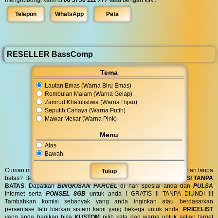
Telepon
WhatsApp
Peta
RESELLER BassComp
Tema
Lautan Emas (Warna Biru Emas)
Rembulan Malam (Warna Gelap)
Zamrud Khatulistiwa (Warna Hijau)
Seputih Cahaya (Warna Putih)
Mawar Mekar (Warna Pink)
Menu
Atas
Bawah
Cuman modal posting di media sosial bisa dapat penghasilan tambahan tanpa
Tutup
batas? Bergabung menjadi
RESELLER
kami serta dapatkan
KOMISI TANPA
BATAS
. Dapatkan
BINGKISAN PARCEL
di hari spesial anda dan
PULSA
internet serta
PONSEL 8GB
untuk anda ! GRATIS !! TANPA DIUNDI !!!
Tambahkan komisi sebanyak yang anda inginkan atau berdasarkan
persentase lalu biarkan sistem kami yang bekerja untuk anda.
PRICELIST
yang anda bagikan bisa
KUSTOM
pilih kata dan warna untuk setiap target