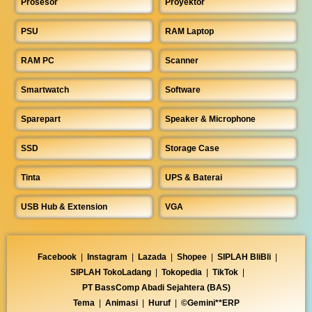
Prosesor
Proyektor
PSU
RAM Laptop
RAM PC
Scanner
Smartwatch
Software
Sparepart
Speaker & Microphone
SSD
Storage Case
Tinta
UPS & Baterai
USB Hub & Extension
VGA
Facebook
|
Instagram
|
Lazada
|
Shopee
|
SIPLAH BliBli
|
SIPLAH TokoLadang
|
Tokopedia
|
TikTok
|
PT BassComp Abadi Sejahtera (BAS)
Tema
|
Animasi
|
Huruf
|
©Gemini**ERP