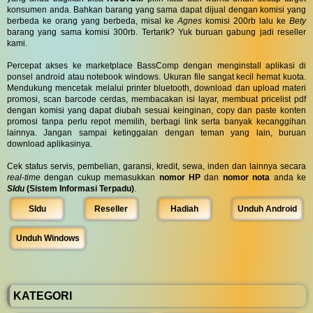
konsumen anda. Bahkan barang yang sama dapat dijual dengan komisi yang
berbeda ke orang yang berbeda, misal ke
Agnes
komisi 200rb lalu ke
Bety
barang yang sama komisi 300rb. Tertarik? Yuk buruan gabung jadi reseller
kami.
Percepat akses ke marketplace BassComp dengan menginstall aplikasi di
ponsel android atau notebook windows. Ukuran file sangat kecil hemat kuota.
Mendukung mencetak melalui printer bluetooth, download dan upload materi
promosi, scan barcode cerdas, membacakan isi layar, membuat pricelist pdf
dengan komisi yang dapat diubah sesuai keinginan, copy dan paste konten
promosi tanpa perlu repot memilih, berbagi link serta banyak kecanggihan
lainnya. Jangan sampai ketinggalan dengan teman yang lain, buruan
download aplikasinya.
Cek status servis, pembelian, garansi, kredit, sewa, inden dan lainnya secara
real-time
dengan cukup memasukkan
nomor HP
dan
nomor nota
anda ke
SIdu
(Sistem Informasi Terpadu)
.
SIdu
Reseller
Hadiah
Unduh Android
Unduh Windows
KATEGORI