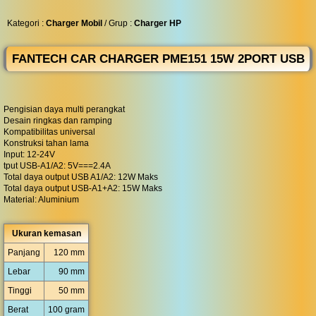
◀︎
...
Kategori :
Charger Mobil
/ Grup :
Charger HP
FANTECH CAR CHARGER PME151 15W 2PORT USB
Pengisian daya multi perangkat
Desain ringkas dan ramping
Kompatibilitas universal
Konstruksi tahan lama
Input: 12-24V
tput USB-A1/A2: 5V===2.4A
Total daya output USB A1/A2: 12W Maks
Total daya output USB-A1+A2: 15W Maks
Material: Aluminium
Ukuran kemasan
Panjang
120 mm
Lebar
90 mm
Tinggi
50 mm
Berat
100 gram