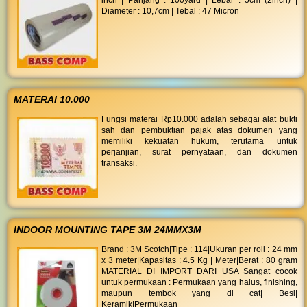
inch | Panjang : 100yard | Lebar : 5cm (2inch) |
Diameter : 10,7cm | Tebal : 47 Micron
MATERAI 10.000
Fungsi materai Rp10.000 adalah sebagai alat bukti
sah dan pembuktian pajak atas dokumen yang
memiliki kekuatan hukum, terutama untuk
perjanjian, surat pernyataan, dan dokumen
transaksi.
INDOOR MOUNTING TAPE 3M 24MMX3M
Brand : 3M Scotch|Tipe : 114|Ukuran per roll : 24 mm
x 3 meter|Kapasitas : 4.5 Kg | Meter|Berat : 80 gram
MATERIAL DI IMPORT DARI USA Sangat cocok
untuk permukaan : Permukaan yang halus, finishing,
maupun tembok yang di cat| Besi|
Keramik|Permukaan