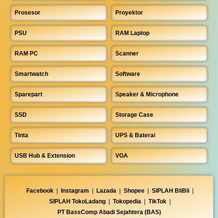
Prosesor
Proyektor
PSU
RAM Laptop
RAM PC
Scanner
Smartwatch
Software
Sparepart
Speaker & Microphone
SSD
Storage Case
Tinta
UPS & Baterai
USB Hub & Extension
VGA
Facebook
|
Instagram
|
Lazada
|
Shopee
|
SIPLAH BliBli
|
SIPLAH TokoLadang
|
Tokopedia
|
TikTok
|
PT BassComp Abadi Sejahtera (BAS)