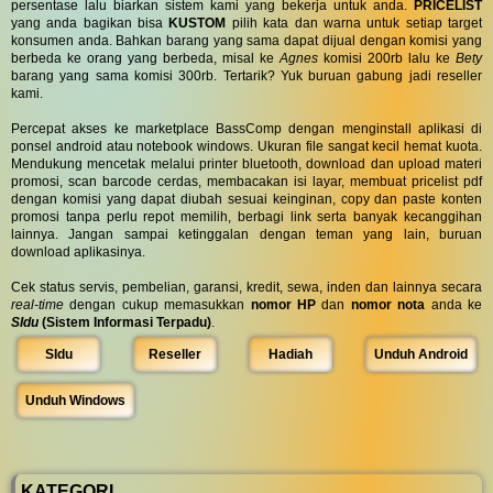
persentase lalu biarkan sistem kami yang bekerja untuk anda.
PRICELIST
yang anda bagikan bisa
KUSTOM
pilih kata dan warna untuk setiap target
konsumen anda. Bahkan barang yang sama dapat dijual dengan komisi yang
berbeda ke orang yang berbeda, misal ke
Agnes
komisi 200rb lalu ke
Bety
barang yang sama komisi 300rb. Tertarik? Yuk buruan gabung jadi reseller
kami.
Percepat akses ke marketplace BassComp dengan menginstall aplikasi di
ponsel android atau notebook windows. Ukuran file sangat kecil hemat kuota.
Mendukung mencetak melalui printer bluetooth, download dan upload materi
promosi, scan barcode cerdas, membacakan isi layar, membuat pricelist pdf
dengan komisi yang dapat diubah sesuai keinginan, copy dan paste konten
promosi tanpa perlu repot memilih, berbagi link serta banyak kecanggihan
lainnya. Jangan sampai ketinggalan dengan teman yang lain, buruan
download aplikasinya.
Cek status servis, pembelian, garansi, kredit, sewa, inden dan lainnya secara
real-time
dengan cukup memasukkan
nomor HP
dan
nomor nota
anda ke
SIdu
(Sistem Informasi Terpadu)
.
SIdu
Reseller
Hadiah
Unduh Android
Unduh Windows
KATEGORI