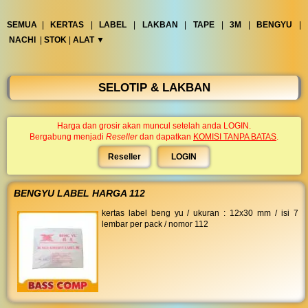
◀︎
...
SEMUA
|
KERTAS
|
LABEL
|
LAKBAN
|
TAPE
|
3M
|
BENGYU
|
NACHI
|
STOK
|
ALAT ▼︎
SELOTIP & LAKBAN
Harga dan grosir akan muncul setelah anda LOGIN.
Bergabung menjadi
Reseller
dan dapatkan
KOMISI TANPA BATAS
.
Reseller
LOGIN
BENGYU LABEL HARGA 112
kertas label beng yu / ukuran : 12x30 mm / isi 7
lembar per pack / nomor 112