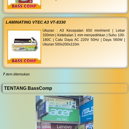
LAMINATING VTEC A3 VT-8330
Ukuran : A3 Kecepatan 650 mm/menit | Lebar
330mm | Ketebalan 1 mm menyedihkan | Suhu 100-
180C | Catu Daya AC 220V 50Hz | Daya 560W |
Ukuran 500x200x110m
7
item ditemukan.
TENTANG BassComp