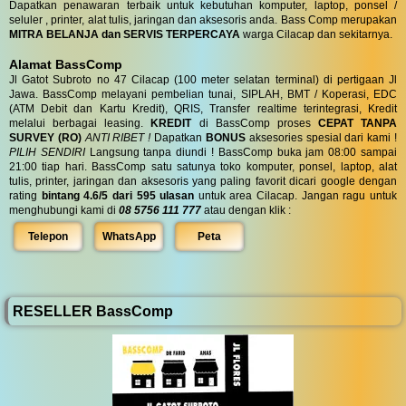
Dapatkan penawaran terbaik untuk kebutuhan komputer, laptop, ponsel /
seluler , printer, alat tulis, jaringan dan aksesoris anda. Bass Comp merupakan
MITRA BELANJA dan SERVIS TERPERCAYA
warga Cilacap dan sekitarnya.
Alamat BassComp
Jl Gatot Subroto no 47 Cilacap (100 meter selatan terminal) di pertigaan Jl
Jawa. BassComp melayani pembelian tunai, SIPLAH, BMT / Koperasi, EDC
(ATM Debit dan Kartu Kredit), QRIS, Transfer realtime terintegrasi, Kredit
melalui berbagai leasing.
KREDIT
di BassComp proses
CEPAT TANPA
SURVEY (RO)
ANTI RIBET !
Dapatkan
BONUS
aksesories spesial dari kami !
PILIH SENDIRI
Langsung tanpa diundi ! BassComp buka jam 08:00 sampai
21:00 tiap hari. BassComp satu satunya toko komputer, ponsel, laptop, alat
tulis, printer, jaringan dan aksesoris yang paling favorit dicari google dengan
rating
bintang 4.6/5 dari 595 ulasan
untuk area Cilacap. Jangan ragu untuk
menghubungi kami di
08 5756 111 777
atau dengan klik :
Telepon
WhatsApp
Peta
RESELLER BassComp