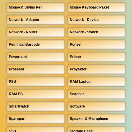
Mouse & Stylus Pen
Mouse Keyboard Paket
Network - Adapter
Network - Device
Network - Router
Network - Switch
Pemindai Barcode
Ponsel
Powerbank
Printer
Prosesor
Proyektor
PSU
RAM Laptop
RAM PC
Scanner
Smartwatch
Software
Sparepart
Speaker & Microphone
SSD
Storage Case