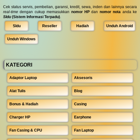
Cek status servis, pembelian, garansi, kredit, sewa, inden dan lainnya secara
real-time
dengan cukup memasukkan
nomor HP
dan
nomor nota
anda ke
SIdu
(Sistem Informasi Terpadu)
.
SIdu
Reseller
Hadiah
Unduh Android
Unduh Windows
KATEGORI
Adaptor Laptop
Aksesoris
Alat Tulis
Blog
Bonus & Hadiah
Casing
Charger HP
Earphone
Fan Casing & CPU
Fan Laptop