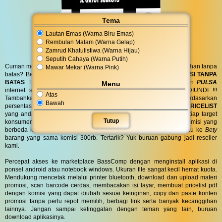
Tema
Lautan Emas (Warna Biru Emas)
Rembulan Malam (Warna Gelap)
Zamrud Khatulistiwa (Warna Hijau)
Seputih Cahaya (Warna Putih)
Cuman modal posting di media sosial bisa dapat penghasilan tambahan tanpa
Mawar Mekar (Warna Pink)
batas? Bergabung menjadi
RESELLER
kami serta dapatkan
KOMISI TANPA
BATAS
. Dapatkan
BINGKISAN PARCEL
di hari spesial anda dan
PULSA
Menu
internet serta
PONSEL 8GB
untuk anda ! GRATIS !! TANPA DIUNDI !!!
Atas
Tambahkan komisi sebanyak yang anda inginkan atau berdasarkan
Bawah
persentase lalu biarkan sistem kami yang bekerja untuk anda.
PRICELIST
yang anda bagikan bisa
KUSTOM
pilih kata dan warna untuk setiap target
Tutup
konsumen anda. Bahkan barang yang sama dapat dijual dengan komisi yang
berbeda ke orang yang berbeda, misal ke
Agnes
komisi 200rb lalu ke
Bety
barang yang sama komisi 300rb. Tertarik? Yuk buruan gabung jadi reseller
kami.
Percepat akses ke marketplace BassComp dengan menginstall aplikasi di
ponsel android atau notebook windows. Ukuran file sangat kecil hemat kuota.
Mendukung mencetak melalui printer bluetooth, download dan upload materi
promosi, scan barcode cerdas, membacakan isi layar, membuat pricelist pdf
dengan komisi yang dapat diubah sesuai keinginan, copy dan paste konten
promosi tanpa perlu repot memilih, berbagi link serta banyak kecanggihan
lainnya. Jangan sampai ketinggalan dengan teman yang lain, buruan
download aplikasinya.