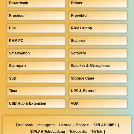
Powerbank
Printer
Prosesor
Proyektor
PSU
RAM Laptop
RAM PC
Scanner
Smartwatch
Software
Sparepart
Speaker & Microphone
SSD
Storage Case
Tinta
UPS & Baterai
USB Hub & Extension
VGA
Facebook
|
Instagram
|
Lazada
|
Shopee
|
SIPLAH BliBli
|
SIPLAH TokoLadang
|
Tokopedia
|
TikTok
|