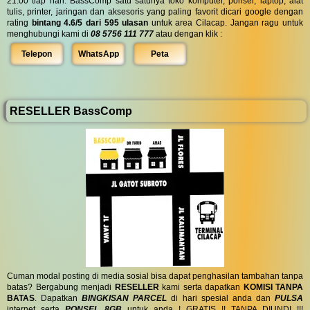
21:00 tiap hari. BassComp satu satunya toko komputer, ponsel, laptop, alat
tulis, printer, jaringan dan aksesoris yang paling favorit dicari google dengan
rating
bintang 4.6/5 dari 595 ulasan
untuk area Cilacap. Jangan ragu untuk
menghubungi kami di
08 5756 111 777
atau dengan klik :
Telepon
WhatsApp
Peta
RESELLER BassComp
Cuman modal posting di media sosial bisa dapat penghasilan tambahan tanpa
batas? Bergabung menjadi
RESELLER
kami serta dapatkan
KOMISI TANPA
BATAS
. Dapatkan
BINGKISAN PARCEL
di hari spesial anda dan
PULSA
internet serta
PONSEL 8GB
untuk anda ! GRATIS !! TANPA DIUNDI !!!