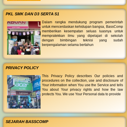
PKL SMK DAN D3 SERTA S1
Dalam rangka mendukung program pemerintah
untuk mencerdaskan kehidupan bangsa, BassComp
memberikan kesempatan seluas luasnya untuk
mempratekkan ilmu yang dipelajari di sekolah
dengan bimbingan teknisi yang sudah
berpengalaman selama bertahun
PRIVACY POLICY
This Privacy Policy describes Our policies and
procedures on the collection, use and disclosure of
Your information when You use the Service and tells
You about Your privacy rights and how the law
protects You. We use Your Personal data to provide
SEJARAH BASSCOMP