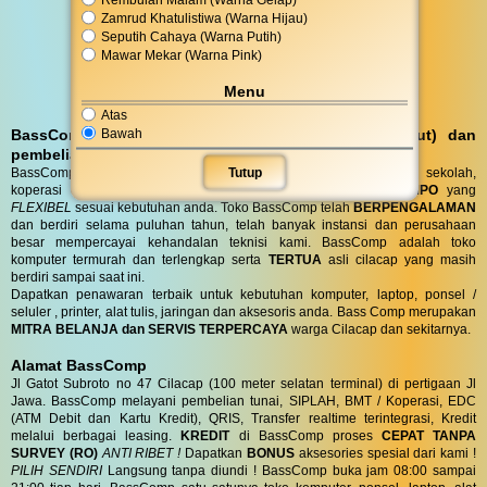
Zamrud Khatulistiwa (Warna Hijau)
Seputih Cahaya (Warna Putih)
Mawar Mekar (Warna Pink)
Menu
Atas
Bawah
BassComp melayani servis kunjungan (antar jemput) dan
pembelian DO (Delivery Order)
Tutup
BassComp juga melayani servis dan penjualan untuk instansi, sekolah,
koperasi dan perusahaan dengan
TENOR PEMBAYARAN TEMPO
yang
FLEXIBEL
sesuai kebutuhan anda. Toko BassComp telah
BERPENGALAMAN
dan berdiri selama puluhan tahun, telah banyak instansi dan perusahaan
besar mempercayai kehandalan teknisi kami. BassComp adalah toko
komputer termurah dan terlengkap serta
TERTUA
asli cilacap yang masih
berdiri sampai saat ini.
Dapatkan penawaran terbaik untuk kebutuhan komputer, laptop, ponsel /
seluler , printer, alat tulis, jaringan dan aksesoris anda. Bass Comp merupakan
MITRA BELANJA dan SERVIS TERPERCAYA
warga Cilacap dan sekitarnya.
Alamat BassComp
Jl Gatot Subroto no 47 Cilacap (100 meter selatan terminal) di pertigaan Jl
Jawa. BassComp melayani pembelian tunai, SIPLAH, BMT / Koperasi, EDC
(ATM Debit dan Kartu Kredit), QRIS, Transfer realtime terintegrasi, Kredit
melalui berbagai leasing.
KREDIT
di BassComp proses
CEPAT TANPA
SURVEY (RO)
ANTI RIBET !
Dapatkan
BONUS
aksesories spesial dari kami !
PILIH SENDIRI
Langsung tanpa diundi ! BassComp buka jam 08:00 sampai