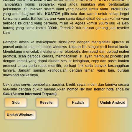
Tambahkan komisi sebanyak yang anda inginkan atau berdasarkan
persentase lalu biarkan sistem kami yang bekerja untuk anda.
PRICELIST
yang anda bagikan bisa
KUSTOM
pilih kata dan warna untuk setiap target
konsumen anda. Bahkan barang yang sama dapat dijual dengan komisi yang
berbeda ke orang yang berbeda, misal ke
Agnes
komisi 200rb lalu ke
Bety
barang yang sama komisi 300rb. Tertarik? Yuk buruan gabung jadi reseller
kami.
Percepat akses ke marketplace BassComp dengan menginstall aplikasi di
ponsel android atau notebook windows. Ukuran file sangat kecil hemat kuota.
Mendukung mencetak melalui printer bluetooth, download dan upload materi
promosi, scan barcode cerdas, membacakan isi layar, membuat pricelist pdf
dengan komisi yang dapat diubah sesuai keinginan, copy dan paste konten
promosi tanpa perlu repot memilih, berbagi link serta banyak kecanggihan
lainnya. Jangan sampai ketinggalan dengan teman yang lain, buruan
download aplikasinya.
Cek status servis, pembelian, garansi, kredit, sewa, inden dan lainnya secara
real-time
dengan cukup memasukkan
nomor HP
dan
nomor nota
anda ke
SIdu
(Sistem Informasi Terpadu)
.
SIdu
Reseller
Hadiah
Unduh Android
Unduh Windows