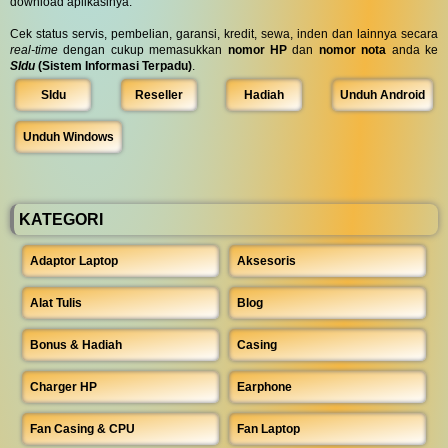
download aplikasinya.
Cek status servis, pembelian, garansi, kredit, sewa, inden dan lainnya secara
real-time
dengan cukup memasukkan
nomor HP
dan
nomor nota
anda ke
SIdu
(Sistem Informasi Terpadu)
.
SIdu
Reseller
Hadiah
Unduh Android
Unduh Windows
KATEGORI
Adaptor Laptop
Aksesoris
Alat Tulis
Blog
Bonus & Hadiah
Casing
Charger HP
Earphone
Fan Casing & CPU
Fan Laptop