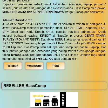
berdiri sampai saat ini.
Dapatkan penawaran terbaik untuk kebutuhan komputer, laptop, ponsel /
seluler , printer, alat tulis, jaringan dan aksesoris anda. Bass Comp merupakan
MITRA BELANJA dan SERVIS TERPERCAYA
warga Cilacap dan sekitarnya.
Alamat BassComp
Jl Gatot Subroto no 47 Cilacap (100 meter selatan terminal) di pertigaan Jl
Jawa. BassComp melayani pembelian tunai, SIPLAH, BMT / Koperasi, EDC
(ATM Debit dan Kartu Kredit), QRIS, Transfer realtime terintegrasi, Kredit
melalui berbagai leasing.
KREDIT
di BassComp proses
CEPAT TANPA
SURVEY (RO)
ANTI RIBET !
Dapatkan
BONUS
aksesories spesial dari kami !
PILIH SENDIRI
Langsung tanpa diundi ! BassComp buka jam 08:00 sampai
21:00 tiap hari. BassComp satu satunya toko komputer, ponsel, laptop, alat
tulis, printer, jaringan dan aksesoris yang paling favorit dicari google dengan
rating
bintang 4.6/5 dari 595 ulasan
untuk area Cilacap. Jangan ragu untuk
menghubungi kami di
08 5756 111 777
atau dengan klik :
Telepon
WhatsApp
Peta
RESELLER BassComp