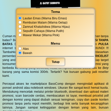
Tema
Lautan Emas (Warna Biru Emas)
Rembulan Malam (Warna Gelap)
Zamrud Khatulistiwa (Warna Hijau)
Seputih Cahaya (Warna Putih)
Mawar Mekar (Warna Pink)
Cuman modal posting di media sosial bisa dapat penghasilan tambahan tanpa
batas? Bergabung menjadi
RESELLER
kami serta dapatkan
KOMISI TANPA
Menu
BATAS
. Dapatkan
BINGKISAN PARCEL
di hari spesial anda dan
PULSA
internet serta
PONSEL 8GB
untuk anda ! GRATIS !! TANPA DIUNDI !!!
Atas
Tambahkan komisi sebanyak yang anda inginkan atau berdasarkan
Bawah
persentase lalu biarkan sistem kami yang bekerja untuk anda.
PRICELIST
yang anda bagikan bisa
KUSTOM
pilih kata dan warna untuk setiap target
Tutup
konsumen anda. Bahkan barang yang sama dapat dijual dengan komisi yang
berbeda ke orang yang berbeda, misal ke
Agnes
komisi 200rb lalu ke
Bety
barang yang sama komisi 300rb. Tertarik? Yuk buruan gabung jadi reseller
kami.
Percepat akses ke marketplace BassComp dengan menginstall aplikasi di
ponsel android atau notebook windows. Ukuran file sangat kecil hemat kuota.
Mendukung mencetak melalui printer bluetooth, download dan upload materi
promosi, scan barcode cerdas, membacakan isi layar, membuat pricelist pdf
dengan komisi yang dapat diubah sesuai keinginan, copy dan paste konten
promosi tanpa perlu repot memilih, berbagi link serta banyak kecanggihan
lainnya. Jangan sampai ketinggalan dengan teman yang lain, buruan