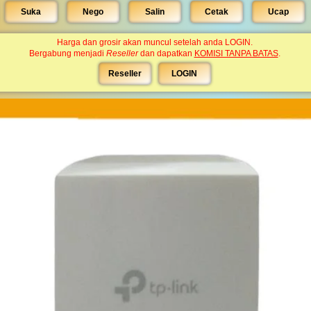
Suka
Nego
Salin
Cetak
Ucap
Harga dan grosir akan muncul setelah anda LOGIN.
Bergabung menjadi
Reseller
dan dapatkan
KOMISI TANPA BATAS
.
Reseller
LOGIN