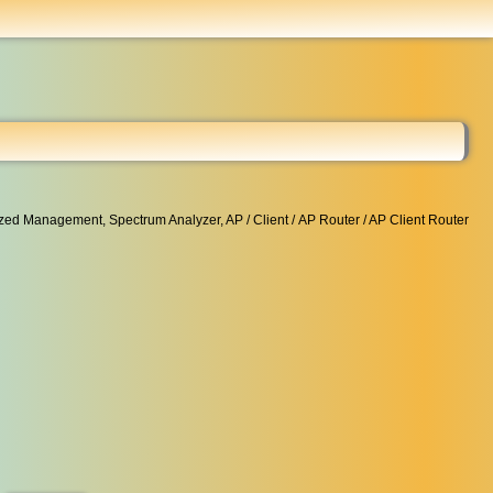
...
 Management, Spectrum Analyzer, AP / Client / AP Router / AP Client Router