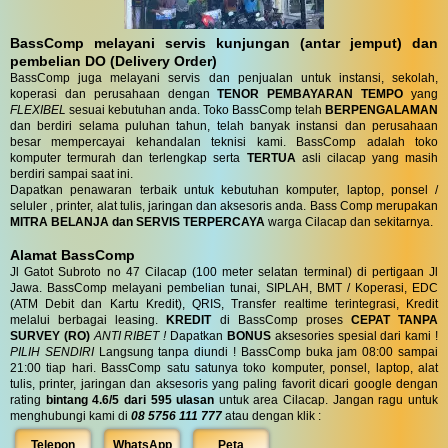
BassComp melayani servis kunjungan (antar jemput) dan
pembelian DO (Delivery Order)
BassComp juga melayani servis dan penjualan untuk instansi, sekolah,
koperasi dan perusahaan dengan
TENOR PEMBAYARAN TEMPO
yang
FLEXIBEL
sesuai kebutuhan anda. Toko BassComp telah
BERPENGALAMAN
dan berdiri selama puluhan tahun, telah banyak instansi dan perusahaan
besar mempercayai kehandalan teknisi kami. BassComp adalah toko
komputer termurah dan terlengkap serta
TERTUA
asli cilacap yang masih
berdiri sampai saat ini.
Dapatkan penawaran terbaik untuk kebutuhan komputer, laptop, ponsel /
seluler , printer, alat tulis, jaringan dan aksesoris anda. Bass Comp merupakan
MITRA BELANJA dan SERVIS TERPERCAYA
warga Cilacap dan sekitarnya.
Alamat BassComp
Jl Gatot Subroto no 47 Cilacap (100 meter selatan terminal) di pertigaan Jl
Jawa. BassComp melayani pembelian tunai, SIPLAH, BMT / Koperasi, EDC
(ATM Debit dan Kartu Kredit), QRIS, Transfer realtime terintegrasi, Kredit
melalui berbagai leasing.
KREDIT
di BassComp proses
CEPAT TANPA
SURVEY (RO)
ANTI RIBET !
Dapatkan
BONUS
aksesories spesial dari kami !
PILIH SENDIRI
Langsung tanpa diundi ! BassComp buka jam 08:00 sampai
21:00 tiap hari. BassComp satu satunya toko komputer, ponsel, laptop, alat
tulis, printer, jaringan dan aksesoris yang paling favorit dicari google dengan
rating
bintang 4.6/5 dari 595 ulasan
untuk area Cilacap. Jangan ragu untuk
menghubungi kami di
08 5756 111 777
atau dengan klik :
Telepon
WhatsApp
Peta