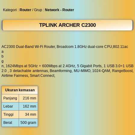
◀︎
...
Kategori :
Router
/ Grup :
Network - Router
TPLINK ARCHER C2300
AC2300 Dual-Band Wi-Fi Router, Broadcom 1.8GHz dual-core CPU,802.11ac
a
b
g
n, 1624Mbps at 5GHz + 600Mbps at 2.4GHz, 5 Gigabit Ports, 1 USB 3.0+1 USB
2.0 , 3 detachable antennas, Beamforming, MU-MIMO, 1024-QAM, RangeBoost,
Airtime Fairness, Smart Connect,
Ukuran kemasan
Panjang
216 mm
Lebar
162 mm
Tinggi
34 mm
Berat
500 gram