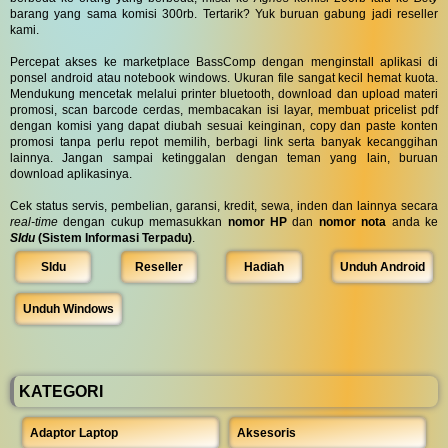
barang yang sama komisi 300rb. Tertarik? Yuk buruan gabung jadi reseller
kami.
Percepat akses ke marketplace BassComp dengan menginstall aplikasi di
ponsel android atau notebook windows. Ukuran file sangat kecil hemat kuota.
Mendukung mencetak melalui printer bluetooth, download dan upload materi
promosi, scan barcode cerdas, membacakan isi layar, membuat pricelist pdf
dengan komisi yang dapat diubah sesuai keinginan, copy dan paste konten
promosi tanpa perlu repot memilih, berbagi link serta banyak kecanggihan
lainnya. Jangan sampai ketinggalan dengan teman yang lain, buruan
download aplikasinya.
Cek status servis, pembelian, garansi, kredit, sewa, inden dan lainnya secara
real-time
dengan cukup memasukkan
nomor HP
dan
nomor nota
anda ke
SIdu
(Sistem Informasi Terpadu)
.
SIdu
Reseller
Hadiah
Unduh Android
Unduh Windows
KATEGORI
Adaptor Laptop
Aksesoris