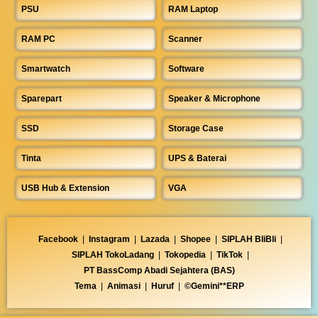
PSU
RAM Laptop
RAM PC
Scanner
Smartwatch
Software
Sparepart
Speaker & Microphone
SSD
Storage Case
Tinta
UPS & Baterai
USB Hub & Extension
VGA
Facebook
|
Instagram
|
Lazada
|
Shopee
|
SIPLAH BliBli
|
SIPLAH TokoLadang
|
Tokopedia
|
TikTok
|
PT BassComp Abadi Sejahtera (BAS)
Tema
|
Animasi
|
Huruf
|
©Gemini**ERP