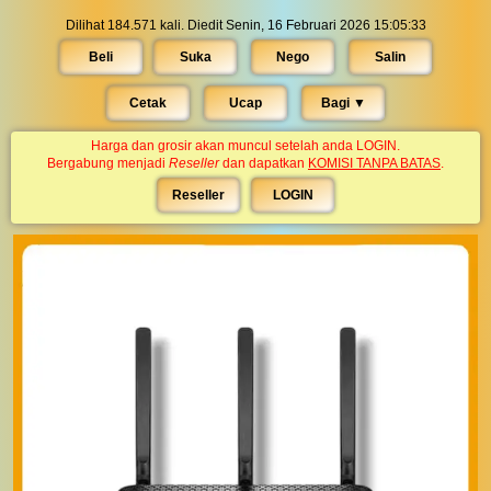
Dilihat 184.571 kali. Diedit Senin, 16 Februari 2026 15:05:33
Beli
Suka
Nego
Salin
Cetak
Ucap
Bagi ▼︎
Harga dan grosir akan muncul setelah anda LOGIN.
Bergabung menjadi
Reseller
dan dapatkan
KOMISI TANPA BATAS
.
Reseller
LOGIN