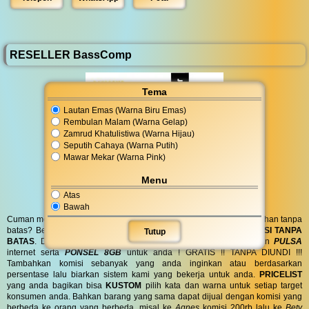
RESELLER BassComp
Tema
Lautan Emas (Warna Biru Emas)
Rembulan Malam (Warna Gelap)
Zamrud Khatulistiwa (Warna Hijau)
Seputih Cahaya (Warna Putih)
Mawar Mekar (Warna Pink)
Menu
Atas
Bawah
Cuman modal posting di media sosial bisa dapat penghasilan tambahan tanpa
batas? Bergabung menjadi
RESELLER
kami serta dapatkan
KOMISI TANPA
Tutup
BATAS
. Dapatkan
BINGKISAN PARCEL
di hari spesial anda dan
PULSA
internet serta
PONSEL 8GB
untuk anda ! GRATIS !! TANPA DIUNDI !!!
Tambahkan komisi sebanyak yang anda inginkan atau berdasarkan
persentase lalu biarkan sistem kami yang bekerja untuk anda.
PRICELIST
yang anda bagikan bisa
KUSTOM
pilih kata dan warna untuk setiap target
konsumen anda. Bahkan barang yang sama dapat dijual dengan komisi yang
berbeda ke orang yang berbeda, misal ke
Agnes
komisi 200rb lalu ke
Bety