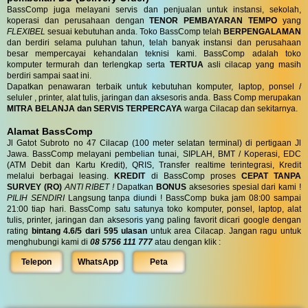
BassComp juga melayani servis dan penjualan untuk instansi, sekolah,
koperasi dan perusahaan dengan
TENOR PEMBAYARAN TEMPO
yang
FLEXIBEL
sesuai kebutuhan anda. Toko BassComp telah
BERPENGALAMAN
dan berdiri selama puluhan tahun, telah banyak instansi dan perusahaan
besar mempercayai kehandalan teknisi kami. BassComp adalah toko
komputer termurah dan terlengkap serta
TERTUA
asli cilacap yang masih
berdiri sampai saat ini.
Dapatkan penawaran terbaik untuk kebutuhan komputer, laptop, ponsel /
seluler , printer, alat tulis, jaringan dan aksesoris anda. Bass Comp merupakan
MITRA BELANJA dan SERVIS TERPERCAYA
warga Cilacap dan sekitarnya.
Alamat BassComp
Jl Gatot Subroto no 47 Cilacap (100 meter selatan terminal) di pertigaan Jl
Jawa. BassComp melayani pembelian tunai, SIPLAH, BMT / Koperasi, EDC
(ATM Debit dan Kartu Kredit), QRIS, Transfer realtime terintegrasi, Kredit
melalui berbagai leasing.
KREDIT
di BassComp proses
CEPAT TANPA
SURVEY (RO)
ANTI RIBET !
Dapatkan
BONUS
aksesories spesial dari kami !
PILIH SENDIRI
Langsung tanpa diundi ! BassComp buka jam 08:00 sampai
21:00 tiap hari. BassComp satu satunya toko komputer, ponsel, laptop, alat
tulis, printer, jaringan dan aksesoris yang paling favorit dicari google dengan
rating
bintang 4.6/5 dari 595 ulasan
untuk area Cilacap. Jangan ragu untuk
menghubungi kami di
08 5756 111 777
atau dengan klik :
Telepon
WhatsApp
Peta