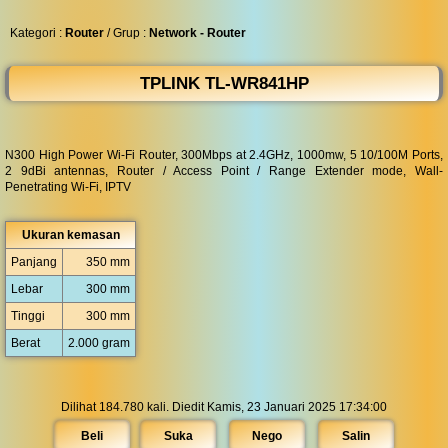
◀︎
...
Kategori :
Router
/ Grup :
Network - Router
TPLINK TL-WR841HP
N300 High Power Wi-Fi Router, 300Mbps at 2.4GHz, 1000mw, 5 10/100M Ports,
2 9dBi antennas, Router / Access Point / Range Extender mode, Wall-
Penetrating Wi-Fi, IPTV
Ukuran kemasan
Panjang
350 mm
Lebar
300 mm
Tinggi
300 mm
Berat
2.000 gram
Dilihat 184.780 kali. Diedit Kamis, 23 Januari 2025 17:34:00
Beli
Suka
Nego
Salin