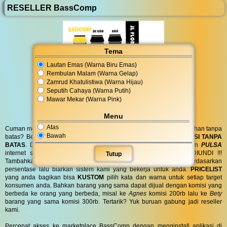
RESELLER BassComp
Tema
Lautan Emas (Warna Biru Emas)
Rembulan Malam (Warna Gelap)
Zamrud Khatulistiwa (Warna Hijau)
Seputih Cahaya (Warna Putih)
Mawar Mekar (Warna Pink)
Menu
Atas
Cuman modal posting di media sosial bisa dapat penghasilan tambahan tanpa
Bawah
batas? Bergabung menjadi
RESELLER
kami serta dapatkan
KOMISI TANPA
BATAS
. Dapatkan
BINGKISAN PARCEL
di hari spesial anda dan
PULSA
internet serta
PONSEL 8GB
untuk anda ! GRATIS !! TANPA DIUNDI !!!
Tutup
Tambahkan komisi sebanyak yang anda inginkan atau berdasarkan
persentase lalu biarkan sistem kami yang bekerja untuk anda.
PRICELIST
yang anda bagikan bisa
KUSTOM
pilih kata dan warna untuk setiap target
konsumen anda. Bahkan barang yang sama dapat dijual dengan komisi yang
berbeda ke orang yang berbeda, misal ke
Agnes
komisi 200rb lalu ke
Bety
barang yang sama komisi 300rb. Tertarik? Yuk buruan gabung jadi reseller
kami.
Percepat akses ke marketplace BassComp dengan menginstall aplikasi di