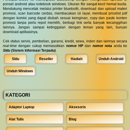
ponsel android atau notebook windows. Ukuran file sangat kecil hemat kuota.
Mendukung mencetak melalui printer bluetooth, download dan upload materi
promosi, scan barcode cerdas, membacakan isi layar, membuat pricelist pdf
dengan komisi yang dapat diubah sesuai keinginan, copy dan paste konten
promosi tanpa perlu repot memilih, berbagi link serta banyak kecanggihan
lainnya. Jangan sampai ketinggalan dengan teman yang lain, buruan
download aplikasinya.
Cek status servis, pembelian, garansi, kredit, sewa, inden dan lainnya secara
real-time
dengan cukup memasukkan
nomor HP
dan
nomor nota
anda ke
SIdu
(Sistem Informasi Terpadu)
.
SIdu
Reseller
Hadiah
Unduh Android
Unduh Windows
KATEGORI
Adaptor Laptop
Aksesoris
Alat Tulis
Blog