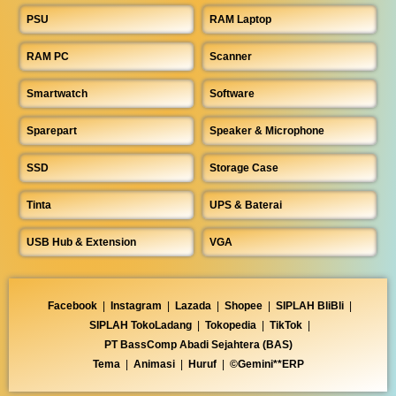
PSU
RAM Laptop
RAM PC
Scanner
Smartwatch
Software
Sparepart
Speaker & Microphone
SSD
Storage Case
Tinta
UPS & Baterai
USB Hub & Extension
VGA
Facebook
|
Instagram
|
Lazada
|
Shopee
|
SIPLAH BliBli
|
SIPLAH TokoLadang
|
Tokopedia
|
TikTok
|
PT BassComp Abadi Sejahtera (BAS)
Tema
|
Animasi
|
Huruf
|
©Gemini**ERP