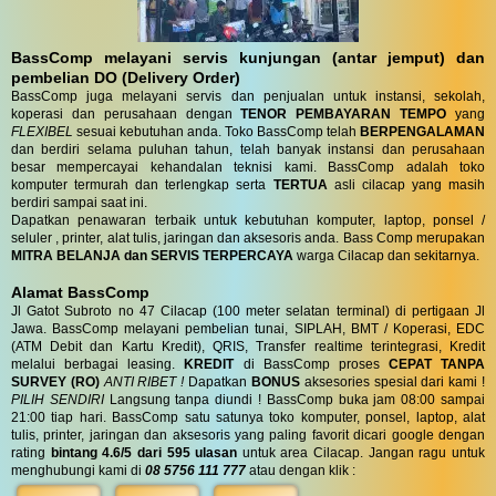
BassComp melayani servis kunjungan (antar jemput) dan
pembelian DO (Delivery Order)
BassComp juga melayani servis dan penjualan untuk instansi, sekolah,
koperasi dan perusahaan dengan
TENOR PEMBAYARAN TEMPO
yang
FLEXIBEL
sesuai kebutuhan anda. Toko BassComp telah
BERPENGALAMAN
dan berdiri selama puluhan tahun, telah banyak instansi dan perusahaan
besar mempercayai kehandalan teknisi kami. BassComp adalah toko
komputer termurah dan terlengkap serta
TERTUA
asli cilacap yang masih
berdiri sampai saat ini.
Dapatkan penawaran terbaik untuk kebutuhan komputer, laptop, ponsel /
seluler , printer, alat tulis, jaringan dan aksesoris anda. Bass Comp merupakan
MITRA BELANJA dan SERVIS TERPERCAYA
warga Cilacap dan sekitarnya.
Alamat BassComp
Jl Gatot Subroto no 47 Cilacap (100 meter selatan terminal) di pertigaan Jl
Jawa. BassComp melayani pembelian tunai, SIPLAH, BMT / Koperasi, EDC
(ATM Debit dan Kartu Kredit), QRIS, Transfer realtime terintegrasi, Kredit
melalui berbagai leasing.
KREDIT
di BassComp proses
CEPAT TANPA
SURVEY (RO)
ANTI RIBET !
Dapatkan
BONUS
aksesories spesial dari kami !
PILIH SENDIRI
Langsung tanpa diundi ! BassComp buka jam 08:00 sampai
21:00 tiap hari. BassComp satu satunya toko komputer, ponsel, laptop, alat
tulis, printer, jaringan dan aksesoris yang paling favorit dicari google dengan
rating
bintang 4.6/5 dari 595 ulasan
untuk area Cilacap. Jangan ragu untuk
menghubungi kami di
08 5756 111 777
atau dengan klik :