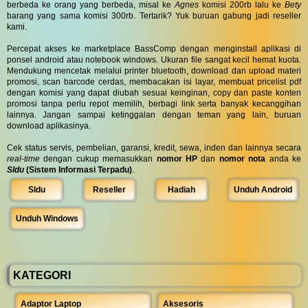
berbeda ke orang yang berbeda, misal ke
Agnes
komisi 200rb lalu ke
Bety
barang yang sama komisi 300rb. Tertarik? Yuk buruan gabung jadi reseller
kami.
Percepat akses ke marketplace BassComp dengan menginstall aplikasi di
ponsel android atau notebook windows. Ukuran file sangat kecil hemat kuota.
Mendukung mencetak melalui printer bluetooth, download dan upload materi
promosi, scan barcode cerdas, membacakan isi layar, membuat pricelist pdf
dengan komisi yang dapat diubah sesuai keinginan, copy dan paste konten
promosi tanpa perlu repot memilih, berbagi link serta banyak kecanggihan
lainnya. Jangan sampai ketinggalan dengan teman yang lain, buruan
download aplikasinya.
Cek status servis, pembelian, garansi, kredit, sewa, inden dan lainnya secara
real-time
dengan cukup memasukkan
nomor HP
dan
nomor nota
anda ke
SIdu
(Sistem Informasi Terpadu)
.
SIdu
Reseller
Hadiah
Unduh Android
Unduh Windows
KATEGORI
Adaptor Laptop
Aksesoris