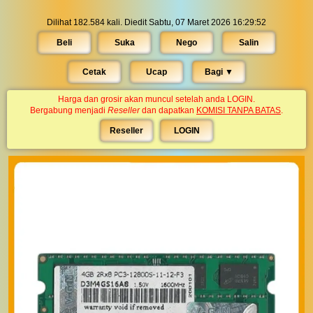
Dilihat 182.584 kali. Diedit Sabtu, 07 Maret 2026 16:29:52
Beli
Suka
Nego
Salin
Cetak
Ucap
Bagi ▼︎
Harga dan grosir akan muncul setelah anda LOGIN.
Bergabung menjadi
Reseller
dan dapatkan
KOMISI TANPA BATAS
.
Reseller
LOGIN