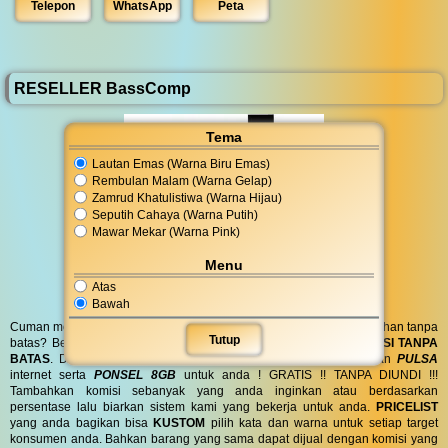
Telepon
WhatsApp
Peta
RESELLER BassComp
Tema
Lautan Emas (Warna Biru Emas)
Rembulan Malam (Warna Gelap)
Zamrud Khatulistiwa (Warna Hijau)
Seputih Cahaya (Warna Putih)
Mawar Mekar (Warna Pink)
Menu
Atas
Bawah
Cuman modal posting di media sosial bisa dapat penghasilan tambahan tanpa
Tutup
batas? Bergabung menjadi
RESELLER
kami serta dapatkan
KOMISI TANPA
BATAS
. Dapatkan
BINGKISAN PARCEL
di hari spesial anda dan
PULSA
internet serta
PONSEL 8GB
untuk anda ! GRATIS !! TANPA DIUNDI !!!
Tambahkan komisi sebanyak yang anda inginkan atau berdasarkan
persentase lalu biarkan sistem kami yang bekerja untuk anda.
PRICELIST
yang anda bagikan bisa
KUSTOM
pilih kata dan warna untuk setiap target
konsumen anda. Bahkan barang yang sama dapat dijual dengan komisi yang