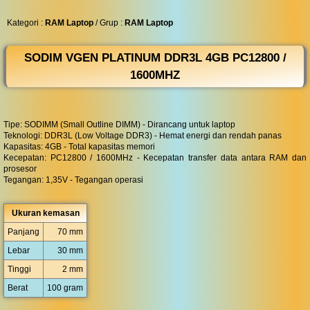
◀︎
...
Kategori :
RAM Laptop
/ Grup :
RAM Laptop
SODIM VGEN PLATINUM DDR3L 4GB PC12800 /
1600MHZ
Tipe: SODIMM (Small Outline DIMM) - Dirancang untuk laptop
Teknologi: DDR3L (Low Voltage DDR3) - Hemat energi dan rendah panas
Kapasitas: 4GB - Total kapasitas memori
Kecepatan: PC12800 / 1600MHz - Kecepatan transfer data antara RAM dan
prosesor
Tegangan: 1,35V - Tegangan operasi
Ukuran kemasan
Panjang
70 mm
Lebar
30 mm
Tinggi
2 mm
Berat
100 gram