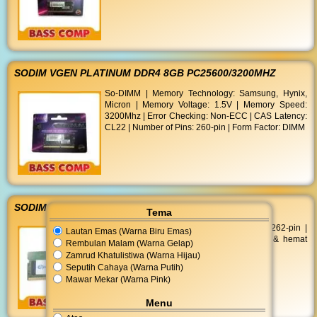
SODIM VGEN PLATINUM DDR4 8GB PC25600/3200MHZ
So-DIMM | Memory Technology: Samsung, Hynix,
Micron | Memory Voltage: 1.5V | Memory Speed:
3200Mhz | Error Checking: Non-ECC | CAS Latency:
CL22 | Number of Pins: 260-pin | Form Factor: DIMM
SODIM ENPC PRO DDR5 8GB PC44800 / 5600MHZ
Tema
Kapasitas 8GB | PC44800 / 5600MHZ | 262-pin |
Lautan Emas (Warna Biru Emas)
Tegangan 1.1V | Bandwidth tinggi, stabil & hemat
Rembulan Malam (Warna Gelap)
daya | Kompatibel laptop DDR5.
Zamrud Khatulistiwa (Warna Hijau)
Seputih Cahaya (Warna Putih)
Mawar Mekar (Warna Pink)
Menu