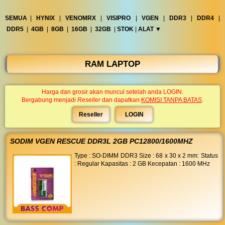
◀︎
...
SEMUA
|
HYNIX
|
VENOMRX
|
VISIPRO
|
VGEN
|
DDR3
|
DDR4
|
DDR5
|
4GB
|
8GB
|
16GB
|
32GB
|
STOK
|
ALAT ▼︎
RAM LAPTOP
Harga dan grosir akan muncul setelah anda LOGIN.
Bergabung menjadi
Reseller
dan dapatkan
KOMISI TANPA BATAS
.
Reseller
LOGIN
SODIM VGEN RESCUE DDR3L 2GB PC12800/1600MHZ
Type : SO-DIMM DDR3 Size : 68 x 30 x 2 mm: Status
: Regular Kapasitas : 2 GB Kecepatan : 1600 MHz