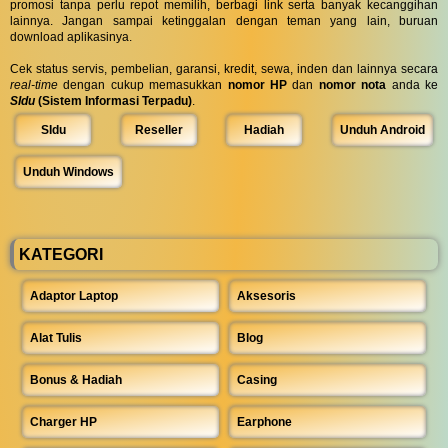
promosi tanpa perlu repot memilih, berbagi link serta banyak kecanggihan
lainnya. Jangan sampai ketinggalan dengan teman yang lain, buruan
download aplikasinya.
Cek status servis, pembelian, garansi, kredit, sewa, inden dan lainnya secara
real-time
dengan cukup memasukkan
nomor HP
dan
nomor nota
anda ke
SIdu
(Sistem Informasi Terpadu)
.
SIdu
Reseller
Hadiah
Unduh Android
Unduh Windows
KATEGORI
Adaptor Laptop
Aksesoris
Alat Tulis
Blog
Bonus & Hadiah
Casing
Charger HP
Earphone