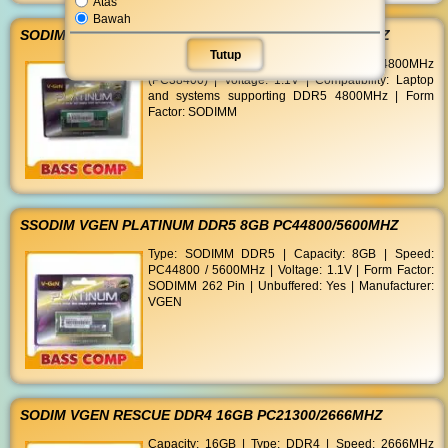
Atas
Bawah
SODIM VGEN PLATINUM DDR5 8GB PC38400/4800MHZ
Tutup
Capacity: 8GB | Type: DDR5 | Speed: 4800MHz
(PC38400) | Voltage: 1.1V | Compatibility: Laptop
and systems supporting DDR5 4800MHz | Form
Factor: SODIMM
SSODIM VGEN PLATINUM DDR5 8GB PC44800/5600MHZ
Type: SODIMM DDR5 | Capacity: 8GB | Speed:
PC44800 / 5600MHz | Voltage: 1.1V | Form Factor:
SODIMM 262 Pin | Unbuffered: Yes | Manufacturer:
VGEN
SODIM VGEN RESCUE DDR4 16GB PC21300/2666MHZ
Capacity: 16GB | Type: DDR4 | Speed: 2666MHz