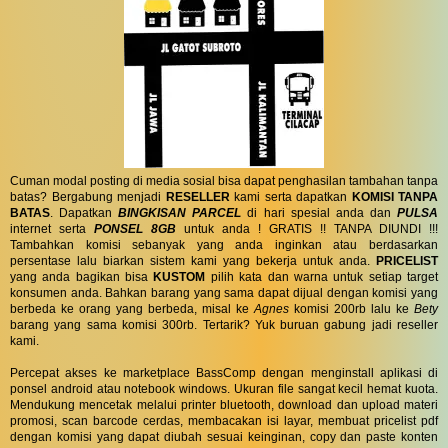
Cuman modal posting di media sosial bisa dapat penghasilan tambahan tanpa
batas? Bergabung menjadi
RESELLER
kami serta dapatkan
KOMISI TANPA
BATAS
. Dapatkan
BINGKISAN PARCEL
di hari spesial anda dan
PULSA
internet serta
PONSEL 8GB
untuk anda ! GRATIS !! TANPA DIUNDI !!!
Tambahkan komisi sebanyak yang anda inginkan atau berdasarkan
persentase lalu biarkan sistem kami yang bekerja untuk anda.
PRICELIST
yang anda bagikan bisa
KUSTOM
pilih kata dan warna untuk setiap target
konsumen anda. Bahkan barang yang sama dapat dijual dengan komisi yang
berbeda ke orang yang berbeda, misal ke
Agnes
komisi 200rb lalu ke
Bety
barang yang sama komisi 300rb. Tertarik? Yuk buruan gabung jadi reseller
kami.
Percepat akses ke marketplace BassComp dengan menginstall aplikasi di
ponsel android atau notebook windows. Ukuran file sangat kecil hemat kuota.
Mendukung mencetak melalui printer bluetooth, download dan upload materi
promosi, scan barcode cerdas, membacakan isi layar, membuat pricelist pdf
dengan komisi yang dapat diubah sesuai keinginan, copy dan paste konten