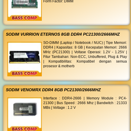
Form Factor: DIMM
SODIM VURRION ETERNOS 8GB DDR4 PC21300/2666MHZ
SO-DIMM (Laptop / Notebook / NUC) | Tipe Memori:
DDR4 | Kapasitas: 8 GB | Kecepatan Memori: 2666
MHz (PC21300) | Voltase Operasi: 1.2V - 1.25V |
Fitur Tambahan: Non-ECC, Unbuffered, Plug & Play
| Kompatibilitas: Kompatibel dengan semua
prosesor & motherb
SODIM VENOMRX DDR4 8GB PC21300/2666MHZ
Interface : DDR4-2666 | Memory Module : PC4-
21300 | Bus Speed : 2666 Mhz | Bandwitch : 21333
MBs | Voltage : 1.2 V