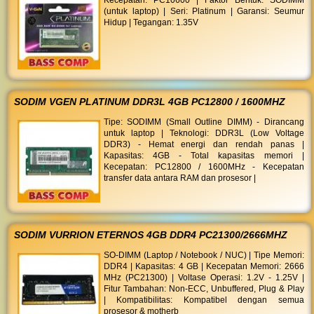
Kecepatan: PC10600 | Faktor Bentuk: SODIMM
(untuk laptop) | Seri: Platinum | Garansi: Seumur
Hidup | Tegangan: 1.35V
SODIM VGEN PLATINUM DDR3L 4GB PC12800 / 1600MHZ
Tipe: SODIMM (Small Outline DIMM) - Dirancang
untuk laptop | Teknologi: DDR3L (Low Voltage
DDR3) - Hemat energi dan rendah panas |
Kapasitas: 4GB - Total kapasitas memori |
Kecepatan: PC12800 / 1600MHz - Kecepatan
transfer data antara RAM dan prosesor |
SODIM VURRION ETERNOS 4GB DDR4 PC21300/2666MHZ
SO-DIMM (Laptop / Notebook / NUC) | Tipe Memori:
DDR4 | Kapasitas: 4 GB | Kecepatan Memori: 2666
MHz (PC21300) | Voltase Operasi: 1.2V - 1.25V |
Fitur Tambahan: Non-ECC, Unbuffered, Plug & Play
| Kompatibilitas: Kompatibel dengan semua
prosesor & motherb