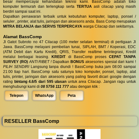
besar mempercayai kehandalan teknisi kami. BassComp adalah toko
komputer termurah dan terlengkap serta
TERTUA
asli cilacap yang masih
berdiri sampai saat ini.
Dapatkan penawaran terbaik untuk kebutuhan komputer, laptop, ponsel /
seluler , printer, alat tulis, jaringan dan aksesoris anda. Bass Comp merupakan
MITRA BELANJA dan SERVIS TERPERCAYA
warga Cilacap dan sekitarnya.
Alamat BassComp
Jl Gatot Subroto no 47 Cilacap (100 meter selatan terminal) di pertigaan Jl
Jawa. BassComp melayani pembelian tunai, SIPLAH, BMT / Koperasi, EDC
(ATM Debit dan Kartu Kredit), QRIS, Transfer realtime terintegrasi, Kredit
melalui berbagai leasing.
KREDIT
di BassComp proses
CEPAT TANPA
SURVEY (RO)
ANTI RIBET !
Dapatkan
BONUS
aksesories spesial dari kami !
PILIH SENDIRI
Langsung tanpa diundi ! BassComp buka jam 08:00 sampai
21:00 tiap hari. BassComp satu satunya toko komputer, ponsel, laptop, alat
tulis, printer, jaringan dan aksesoris yang paling favorit dicari google dengan
rating
bintang 4.6/5 dari 595 ulasan
untuk area Cilacap. Jangan ragu untuk
menghubungi kami di
08 5756 111 777
atau dengan klik :
Telepon
WhatsApp
Peta
RESELLER BassComp