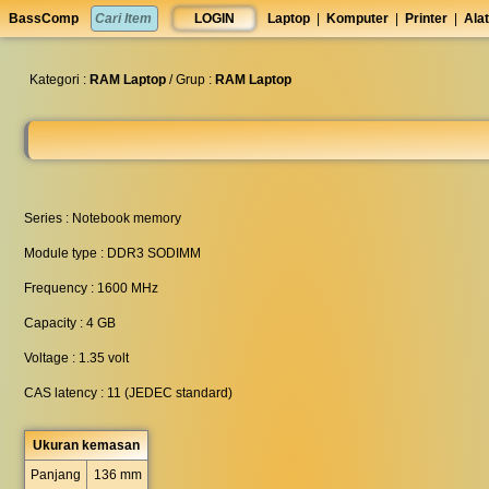
set
BassComp
LOGIN
Laptop
|
Komputer
|
Printer
|
Alat
anti
lelet
◀︎
Kategori :
RAM Laptop
/ Grup :
RAM Laptop
Series : Notebook memory
Module type : DDR3 SODIMM
Frequency : 1600 MHz
Capacity : 4 GB
Voltage : 1.35 volt
CAS latency : 11 (JEDEC standard)
Ukuran kemasan
Panjang
136 mm