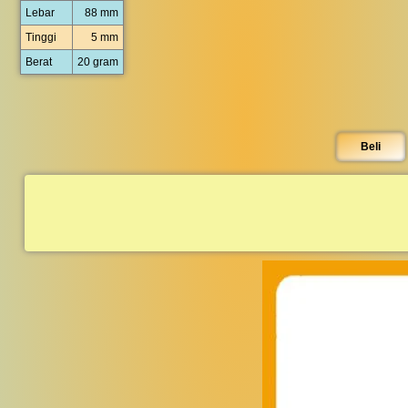
Lebar
88 mm
Tinggi
5 mm
Berat
20 gram
Beli